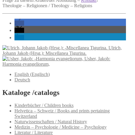
Frage zu diesem Artikel/der Abbildung –
Kontakt
?
Theologie – Religionen / Theology – Religions
Ulrich,
Johann Jakob (Hrsg.): Miscellanea Tigurina.
Usher, Jakob:
Harmonia evangeliorum,
English
(
Englisch
)
Deutsch
Kataloge /catalogs
Kinderbücher / Children books
Helvetica – Schweiz / Books and prints pertaining
Switzerland
Naturwissenschaften / Natural History
Medizin – Psychologie / Medicine – Psychology
Literatur / Literature