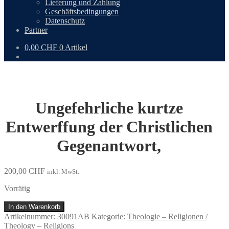
Lieferung und Zahlung
Geschäftsbedingungen
Datenschutz
Partner
0,00
CHF
0 Artikel
Ungefehrliche kurtze
Entwerffung der Christlichen
Gegenantwort,
200,00
CHF
inkl. MwSt.
Vorrätig
Ungefehrliche
In den Warenkorb
kurtze
Artikelnummer:
30091AB
Kategorie:
Theologie – Religionen /
Entwerffung
Theology – Religions