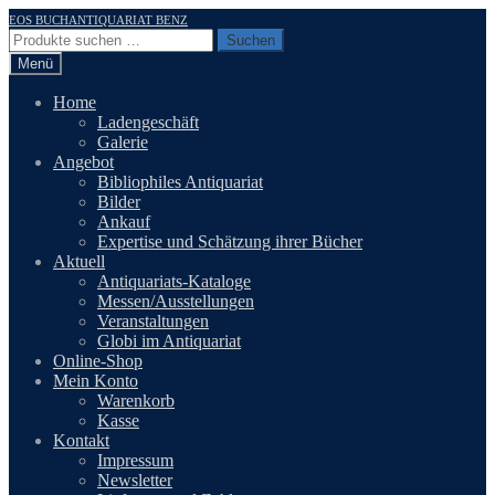
Zur
Zum
EOS BUCHANTIQUARIAT BENZ
Navigation
Inhalt
Suchen
Suchen
springen
springen
nach:
Menü
Home
Ladengeschäft
Galerie
Angebot
Bibliophiles Antiquariat
Bilder
Ankauf
Expertise und Schätzung ihrer Bücher
Aktuell
Antiquariats-Kataloge
Messen/Ausstellungen
Veranstaltungen
Globi im Antiquariat
Online-Shop
Mein Konto
Warenkorb
Kasse
Kontakt
Impressum
Newsletter