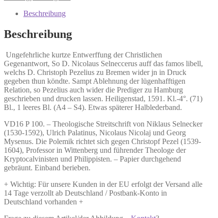
der
Christlichen
Beschreibung
Gegenantwort,
Menge
Beschreibung
Ungefehrliche kurtze Entwerffung der Christlichen
Gegenantwort,
So D. Nicolaus Selneccerus auff das famos libell,
welchs D. Christoph Pezelius zu Bremen wider jn in Druck
gegeben thun köndte. Sampt Ablehnung der lügenhafftigen
Relation, so Pezelius auch wider die Prediger zu Hamburg
geschrieben und drucken lassen. Heiligenstad, 1591. Kl.-4°. (71)
Bl., 1 leeres Bl. (A4 – S4). Etwas späterer Halblederband.
VD16 P 100. – Theologische Streitschrift von Niklaus Selnecker
(1530-1592), Ulrich Palatinus, Nicolaus Nicolaj und Georg
Mysenus. Die Polemik richtet sich gegen Christopf Pezel (1539-
1604), Professor in Wittenberg und führender Theologe der
Kryptocalvinisten und Philippisten. – Papier durchgehend
gebräunt. Einband berieben.
+ Wichtig: Für unsere Kunden in der EU erfolgt der Versand alle
14 Tage verzollt ab Deutschland / Postbank-Konto in
Deutschland vorhanden +