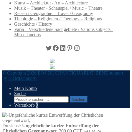
Kunst – Architektur / Art – Architecture
Musik – Theater - Schauspiel / Music – Theatre
Reisen / Geographie – Travel / Geography
Theologie – Religionen / Theology – Religions
Geschichte / History
Varia – Verschiedene Sachgebiete / Various subjects -
Miscellaneous
Twitter
Facebook
LinkedIn
Pinterest
Instagram
© Copyright 2026
EOS BUCHANTIQUARIAT BENZ
support
by
HTMfactory ®
Mein Konto
Suche
Suchen
Suchen
nach:
Warenkorb
0
Du siehst:
Ungefehrliche kurtze Entwerffung der
Christlichen Gegenantwort,
200,00
CHF
inkl. MwSt.