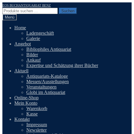
Zur
Zum
EOS BUCHANTIQUARIAT BENZ
Navigation
Inhalt
Suchen
Suchen
springen
springen
nach:
Menü
Home
Ladengeschäft
Galerie
Angebot
Bibliophiles Antiquariat
Bilder
Ankauf
Expertise und Schätzung ihrer Bücher
Aktuell
Antiquariats-Kataloge
Messen/Ausstellungen
Veranstaltungen
Globi im Antiquariat
Online-Shop
Mein Konto
Warenkorb
Kasse
Kontakt
Impressum
Newsletter