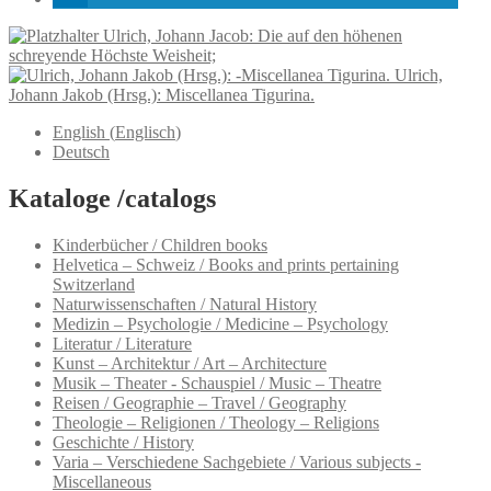
Ulrich, Johann Jacob: Die auf den höhenen
schreyende Höchste Weisheit;
Ulrich,
Johann Jakob (Hrsg.): Miscellanea Tigurina.
English
(
Englisch
)
Deutsch
Kataloge /catalogs
Kinderbücher / Children books
Helvetica – Schweiz / Books and prints pertaining
Switzerland
Naturwissenschaften / Natural History
Medizin – Psychologie / Medicine – Psychology
Literatur / Literature
Kunst – Architektur / Art – Architecture
Musik – Theater - Schauspiel / Music – Theatre
Reisen / Geographie – Travel / Geography
Theologie – Religionen / Theology – Religions
Geschichte / History
Varia – Verschiedene Sachgebiete / Various subjects -
Miscellaneous