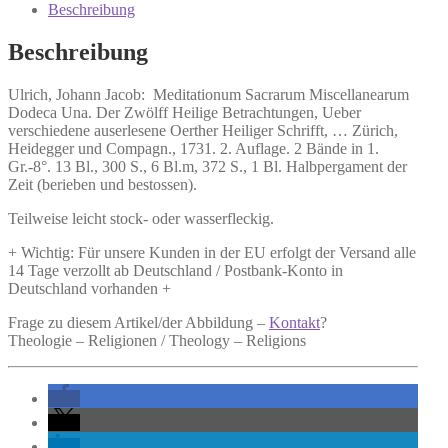
Sacrarum
Beschreibung
Miscellanearum
Dodeca
Beschreibung
Una.
Menge
Ulrich, Johann Jacob:
Meditationum Sacrarum Miscellanearum
Dodeca Una.
Der Zwölff Heilige Betrachtungen, Ueber
verschiedene auserlesene Oerther Heiliger Schrifft, … Zürich,
Heidegger und Compagn., 1731. 2. Auflage. 2 Bände in 1.
Gr.-8°. 13 Bl., 300 S., 6 Bl.m, 372 S., 1 Bl. Halbpergament der
Zeit (berieben und bestossen).
Teilweise leicht stock- oder wasserfleckig.
+ Wichtig: Für unsere Kunden in der EU erfolgt der Versand alle
14 Tage verzollt ab Deutschland / Postbank-Konto in
Deutschland vorhanden +
Frage zu diesem Artikel/der Abbildung –
Kontakt
?
Theologie – Religionen / Theology – Religions