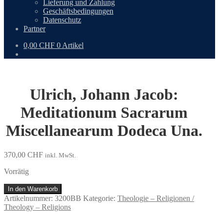
Lieferung und Zahlung
Geschäftsbedingungen
Datenschutz
Partner
0,00
CHF
0 Artikel
Ulrich, Johann Jacob:
Meditationum Sacrarum
Miscellanearum Dodeca Una.
370,00
CHF
inkl. MwSt.
Vorrätig
Ulrich,
In den Warenkorb
Johann
Artikelnummer:
3200BB
Kategorie:
Theologie – Religionen /
Jacob:
Theology – Religions
Meditationum