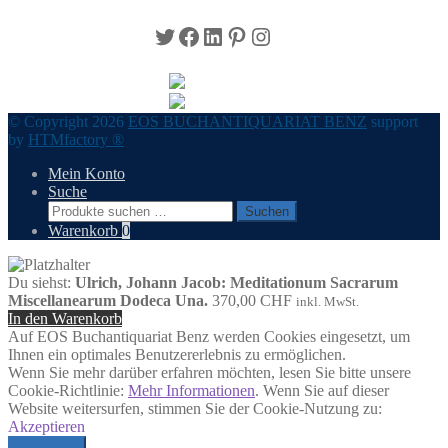
Twitter
Facebook
LinkedIn
Pinterest
Instagram
© Copyright 2026
EOS BUCHANTIQUARIAT BENZ
support
by
HTMfactory ®
Mein Konto
Suche
Suchen
Suchen
nach:
Warenkorb
0
Du siehst:
Ulrich, Johann Jacob: Meditationum Sacrarum
Miscellanearum Dodeca Una.
370,00
CHF
inkl. MwSt.
In den Warenkorb
Auf EOS Buchantiquariat Benz werden Cookies eingesetzt, um
Ihnen ein optimales Benutzererlebnis zu ermöglichen.
Wenn Sie mehr darüber erfahren möchten, lesen Sie bitte unsere
Cookie-Richtlinie:
Mehr Informationen
. Wenn Sie auf dieser
Website weitersurfen, stimmen Sie der Cookie-Nutzung zu:
Akzeptieren