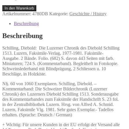
Schilling,
In den Warenkorb
Diebold:
Artikelnummer:
4780DB
Kategorie:
Geschichte / History
Die
Luzerner
Beschreibung
Chronik
des
Beschreibung
Diebold
Schilling
Schilling, Diebold:
Die Luzerner Chronik des Diebold Schilling
1513.
1513.
Luzern, Faksimile-Verlag, 1977-1981. Faksimile-
Menge
Ausgabe. 2 Bände. Folio. (682) S. davon 443 Seiten mit farb.
Miniaturen; 724 S. (Kommentarband). Begleitheft in Fotokopie.
Schweinslederband mit Blindprägung, 2 Schliessen u. 10
Beschläge, in Holzkiste.
N§. 60 von 1060 Exemplaren. Schilling, Diebold. –
Kommentarband: Die Schweizer Bilderchronik (Luzerner
Chronik) des Luzerners Diebold Schilling 1513. Sonderausgabe
des Kommentarbandes zum Faksimile der Handschrift S. 23 fol.
in der Zentralbibliothek Luzern. Hrsg. von Alfred A. Schmid.
Luzern, Faksimile Vlg. 1981. Sehr gutes Exemplar.- Tadellos
erhalten. (Sprache: Deutsch / German)
+ Wichtig: Für unsere Kunden in der EU erfolgt der Versand alle