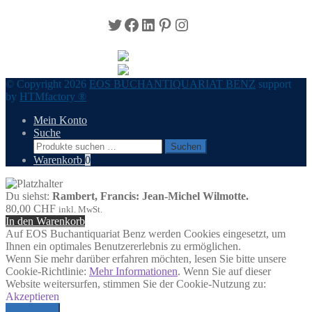
Twitter
Facebook
LinkedIn
Pinterest
Instagram
© Copyright 2026
EOS BUCHANTIQUARIAT BENZ
support
by
HTMfactory ®
Mein Konto
Suche
Suchen
Suchen
nach:
Warenkorb
0
Du siehst:
Rambert, Francis: Jean-Michel Wilmotte.
80,00
CHF
inkl. MwSt.
In den Warenkorb
Auf EOS Buchantiquariat Benz werden Cookies eingesetzt, um
Ihnen ein optimales Benutzererlebnis zu ermöglichen.
Wenn Sie mehr darüber erfahren möchten, lesen Sie bitte unsere
Cookie-Richtlinie:
Mehr Informationen
. Wenn Sie auf dieser
Website weitersurfen, stimmen Sie der Cookie-Nutzung zu:
Akzeptieren