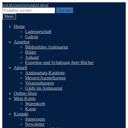
Zur
Zum
EOS BUCHANTIQUARIAT BENZ
Navigation
Inhalt
Suchen
Suchen
springen
springen
nach:
Menü
Home
Ladengeschäft
Galerie
Angebot
Bibliophiles Antiquariat
Bilder
Ankauf
Expertise und Schätzung ihrer Bücher
Aktuell
Antiquariats-Kataloge
Messen/Ausstellungen
Veranstaltungen
Globi im Antiquariat
Online-Shop
Mein Konto
Warenkorb
Kasse
Kontakt
Impressum
Newsletter