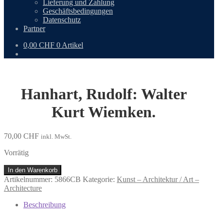
Lieferung und Zahlung
Geschäftsbedingungen
Datenschutz
Partner
0,00
CHF
0 Artikel
Hanhart, Rudolf: Walter
Kurt Wiemken.
70,00
CHF
inkl. MwSt.
Vorrätig
Hanhart,
In den Warenkorb
Rudolf:
Artikelnummer:
5866CB
Kategorie:
Kunst – Architektur / Art –
Walter
Architecture
Kurt
Wiemken.
Beschreibung
Menge