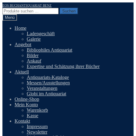
Zur
Zum
EOS BUCHANTIQUARIAT BENZ
Navigation
Inhalt
Suchen
Suchen
springen
springen
nach:
Menü
Home
Ladengeschäft
Galerie
Angebot
Bibliophiles Antiquariat
Bilder
Ankauf
Expertise und Schätzung ihrer Bücher
Aktuell
Antiquariats-Kataloge
Messen/Ausstellungen
Veranstaltungen
Globi im Antiquariat
Online-Shop
Mein Konto
Warenkorb
Kasse
Kontakt
Impressum
Newsletter