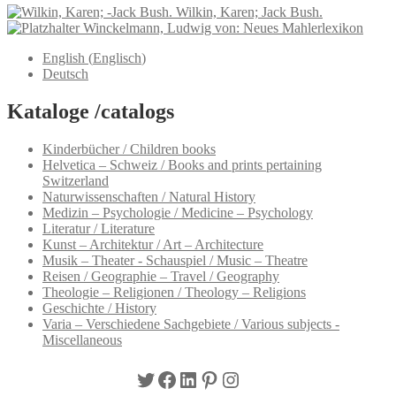
Wilkin, Karen; Jack Bush.
Winckelmann, Ludwig von: Neues Mahlerlexikon
English
(
Englisch
)
Deutsch
Kataloge /catalogs
Kinderbücher / Children books
Helvetica – Schweiz / Books and prints pertaining
Switzerland
Naturwissenschaften / Natural History
Medizin – Psychologie / Medicine – Psychology
Literatur / Literature
Kunst – Architektur / Art – Architecture
Musik – Theater - Schauspiel / Music – Theatre
Reisen / Geographie – Travel / Geography
Theologie – Religionen / Theology – Religions
Geschichte / History
Varia – Verschiedene Sachgebiete / Various subjects -
Miscellaneous
Twitter
Facebook
LinkedIn
Pinterest
Instagram