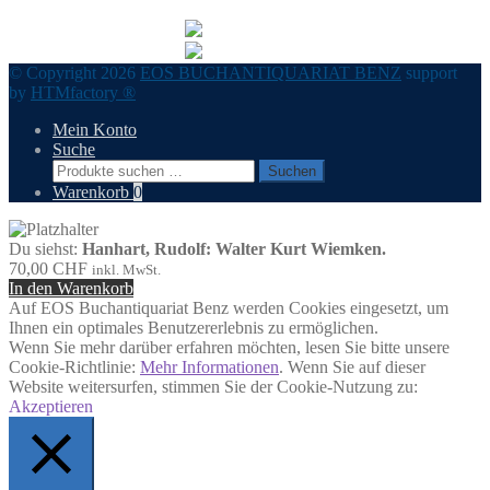
© Copyright 2026
EOS BUCHANTIQUARIAT BENZ
support
by
HTMfactory ®
Mein Konto
Suche
Suchen
Suchen
nach:
Warenkorb
0
Du siehst:
Hanhart, Rudolf: Walter Kurt Wiemken.
70,00
CHF
inkl. MwSt.
In den Warenkorb
Auf EOS Buchantiquariat Benz werden Cookies eingesetzt, um
Ihnen ein optimales Benutzererlebnis zu ermöglichen.
Wenn Sie mehr darüber erfahren möchten, lesen Sie bitte unsere
Cookie-Richtlinie:
Mehr Informationen
. Wenn Sie auf dieser
Website weitersurfen, stimmen Sie der Cookie-Nutzung zu:
Akzeptieren