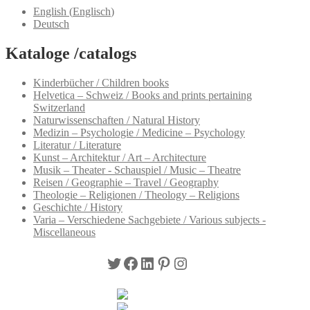
English
(
Englisch
)
Deutsch
Kataloge /catalogs
Kinderbücher / Children books
Helvetica – Schweiz / Books and prints pertaining
Switzerland
Naturwissenschaften / Natural History
Medizin – Psychologie / Medicine – Psychology
Literatur / Literature
Kunst – Architektur / Art – Architecture
Musik – Theater - Schauspiel / Music – Theatre
Reisen / Geographie – Travel / Geography
Theologie – Religionen / Theology – Religions
Geschichte / History
Varia – Verschiedene Sachgebiete / Various subjects -
Miscellaneous
Twitter
Facebook
LinkedIn
Pinterest
Instagram