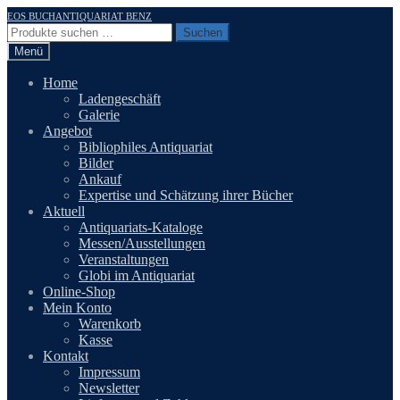
Zur
Zum
EOS BUCHANTIQUARIAT BENZ
Navigation
Inhalt
Suchen
Suchen
springen
springen
nach:
Menü
Home
Ladengeschäft
Galerie
Angebot
Bibliophiles Antiquariat
Bilder
Ankauf
Expertise und Schätzung ihrer Bücher
Aktuell
Antiquariats-Kataloge
Messen/Ausstellungen
Veranstaltungen
Globi im Antiquariat
Online-Shop
Mein Konto
Warenkorb
Kasse
Kontakt
Impressum
Newsletter