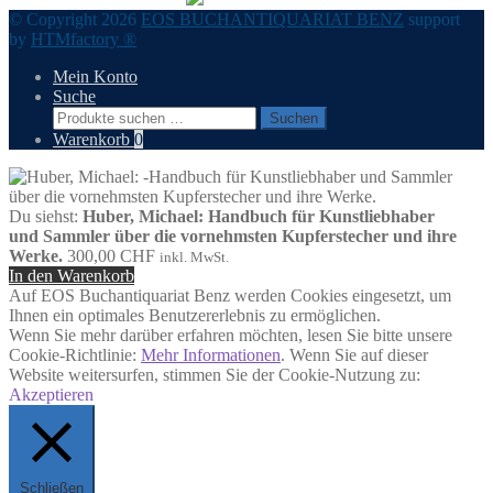
© Copyright 2026
EOS BUCHANTIQUARIAT BENZ
support
by
HTMfactory ®
Mein Konto
Suche
Suchen
Suchen
nach:
Warenkorb
0
Du siehst:
Huber, Michael: Handbuch für Kunstliebhaber
und Sammler über die vornehmsten Kupferstecher und ihre
Werke.
300,00
CHF
inkl. MwSt.
In den Warenkorb
Auf EOS Buchantiquariat Benz werden Cookies eingesetzt, um
Ihnen ein optimales Benutzererlebnis zu ermöglichen.
Wenn Sie mehr darüber erfahren möchten, lesen Sie bitte unsere
Cookie-Richtlinie:
Mehr Informationen
. Wenn Sie auf dieser
Website weitersurfen, stimmen Sie der Cookie-Nutzung zu:
Akzeptieren
Schließen