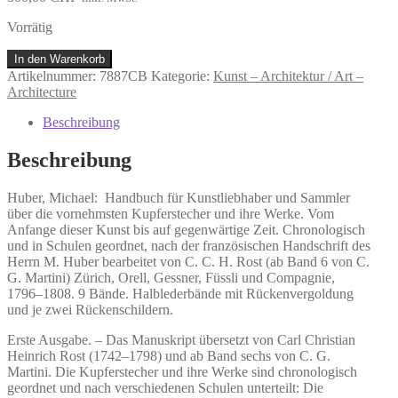
Vorrätig
Huber,
In den Warenkorb
Michael:
Artikelnummer:
7887CB
Kategorie:
Kunst – Architektur / Art –
Handbuch
Architecture
für
Kunstliebhaber
Beschreibung
und
Sammler
Beschreibung
über
die
Huber, Michael:
Handbuch für Kunstliebhaber und Sammler
vornehmsten
über die vornehmsten Kupferstecher und ihre Werke.
Vom
Kupferstecher
Anfange dieser Kunst bis auf gegenwärtige Zeit. Chronologisch
und
und in Schulen geordnet, nach der französischen Handschrift des
ihre
Herrn M. Huber bearbeitet von C. C. H. Rost (ab Band 6 von C.
Werke.
G. Martini) Zürich, Orell, Gessner, Füssli und Compagnie,
Menge
1796–1808. 9 Bände. Halblederbände mit Rückenvergoldung
und je zwei Rückenschildern.
Erste Ausgabe. – Das Manuskript übersetzt von Carl Christian
Heinrich Rost (1742–1798) und ab Band sechs von C. G.
Martini. Die Kupferstecher und ihre Werke sind chronologisch
geordnet und nach verschiedenen Schulen unterteilt: Die