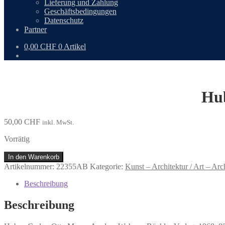
Lieferung und Zahlung
Geschäftsbedingungen
Datenschutz
Partner
0,00
CHF
0 Artikel
Hub
50,00
CHF
inkl. MwSt.
Vorrätig
Huber,
In den Warenkorb
Carlo:
Artikelnummer:
22355AB
Kategorie:
Kunst – Architektur / Art – Arc
Otto
Meyer-
Beschreibung
Amden.
Menge
Beschreibung