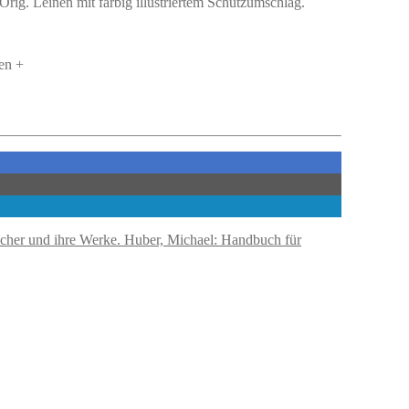
rig. Leinen mit farbig illustriertem Schutzumschlag.
en +
Huber, Michael: Handbuch für