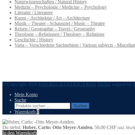
Naturwissenschaften / Natural History
Medizin – Psychologie / Medicine – Psychology
Literatur / Literature
Kunst – Architektur / Art – Architecture
Musik – Theater - Schauspiel / Music – Theatre
Reisen / Geographie – Travel / Geography
Theologie – Religionen / Theology – Religions
Geschichte / History
Varia – Verschiedene Sachgebiete / Various subjects - Miscella
© Copyright 2026
EOS BUCHANTIQUARIAT BENZ
support by
Mein Konto
Suche
Suchen
Suchen
nach:
Warenkorb
0
Du siehst:
Huber, Carlo: Otto Meyer-Amden.
50,00
CHF
inkl. MwSt
In den Warenkorb