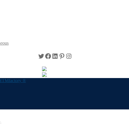
neous
Twitter
Facebook
LinkedIn
Pinterest
Instagram
HTMfactory ®
.