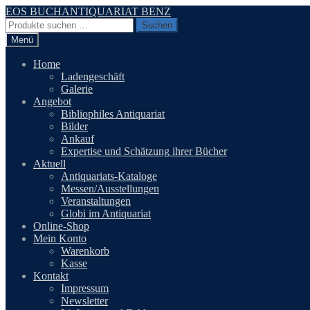
Zur
Zum
EOS BUCHANTIQUARIAT BENZ
Navigation
Inhalt
Suchen
Suchen
springen
springen
nach:
Menü
Home
Ladengeschäft
Galerie
Angebot
Bibliophiles Antiquariat
Bilder
Ankauf
Expertise und Schätzung ihrer Bücher
Aktuell
Antiquariats-Kataloge
Messen/Ausstellungen
Veranstaltungen
Globi im Antiquariat
Online-Shop
Mein Konto
Warenkorb
Kasse
Kontakt
Impressum
Newsletter