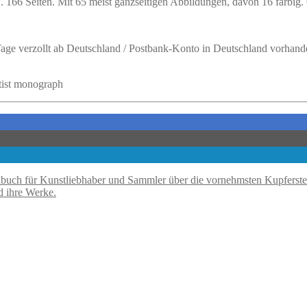
 166 Seiten. Mit 65 meist ganzseitigen Abbildungen, davon 16 farbig. O
 Tage verzollt ab Deutschland / Postbank-Konto in Deutschland vorhand
rtist monograph
d ihre Werke.