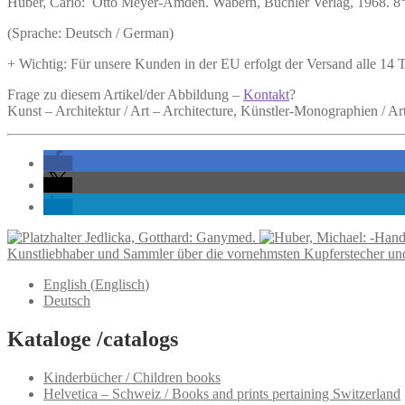
Huber, Carlo:
Otto Meyer-Amden.
Wabern, Büchler Verlag, 1968. 8°.
(Sprache: Deutsch / German)
+ Wichtig: Für unsere Kunden in der EU erfolgt der Versand alle 14
Frage zu diesem Artikel/der Abbildung –
Kontakt
?
Kunst – Architektur / Art – Architecture, Künstler-Monographien / A
Jedlicka, Gotthard: Ganymed.
Kunstliebhaber und Sammler über die vornehmsten Kupferstecher un
English
(
Englisch
)
Deutsch
Kataloge /catalogs
Kinderbücher / Children books
Helvetica – Schweiz / Books and prints pertaining Switzerland