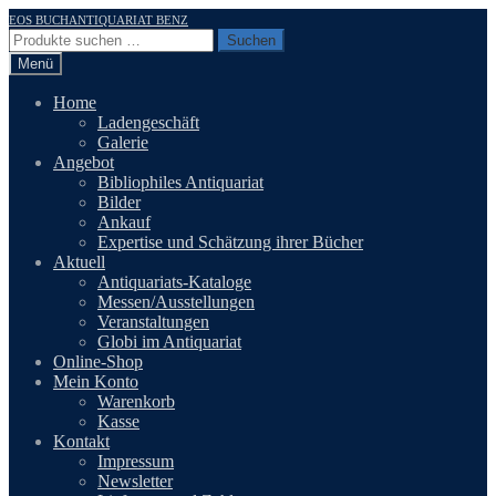
Zur
Zum
EOS BUCHANTIQUARIAT BENZ
Navigation
Inhalt
Suchen
Suchen
springen
springen
nach:
Menü
Home
Ladengeschäft
Galerie
Angebot
Bibliophiles Antiquariat
Bilder
Ankauf
Expertise und Schätzung ihrer Bücher
Aktuell
Antiquariats-Kataloge
Messen/Ausstellungen
Veranstaltungen
Globi im Antiquariat
Online-Shop
Mein Konto
Warenkorb
Kasse
Kontakt
Impressum
Newsletter