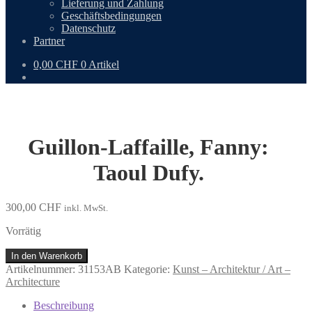
Lieferung und Zahlung
Geschäftsbedingungen
Datenschutz
Partner
0,00
CHF
0 Artikel
Guillon-Laffaille, Fanny:
Taoul Dufy.
300,00
CHF
inkl. MwSt.
Vorrätig
Guillon-
In den Warenkorb
Laffaille,
Artikelnummer:
31153AB
Kategorie:
Kunst – Architektur / Art –
Fanny:
Architecture
Taoul
Dufy.
Beschreibung