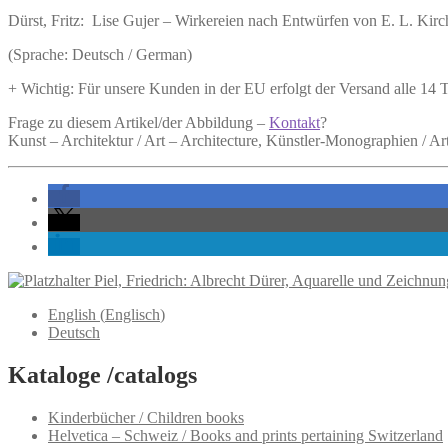
Entwürfen
Dürst, Fritz:
Lise Gujer – Wirkereien nach Entwürfen von E. L. Kirc
von
E.
(Sprache: Deutsch / German)
L.
Kirchner.
+ Wichtig: Für unsere Kunden in der EU erfolgt der Versand alle 14
Menge
Frage zu diesem Artikel/der Abbildung –
Kontakt
?
Kunst – Architektur / Art – Architecture, Künstler-Monographien / Ar
Piel, Friedrich: Albrecht Dürer, Aquarelle und Zeichnun
English
(
Englisch
)
Deutsch
Kataloge /catalogs
Kinderbücher / Children books
Helvetica – Schweiz / Books and prints pertaining Switzerland