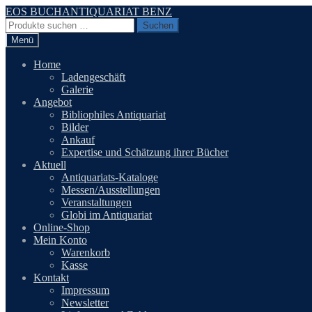
Zur
Zum
EOS BUCHANTIQUARIAT BENZ
Navigation
Inhalt
Suchen
Suchen
springen
springen
nach:
Menü
Home
Ladengeschäft
Galerie
Angebot
Bibliophiles Antiquariat
Bilder
Ankauf
Expertise und Schätzung ihrer Bücher
Aktuell
Antiquariats-Kataloge
Messen/Ausstellungen
Veranstaltungen
Globi im Antiquariat
Online-Shop
Mein Konto
Warenkorb
Kasse
Kontakt
Impressum
Newsletter