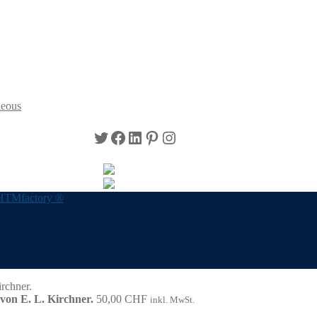
neous
Twitter
Facebook
LinkedIn
Pinterest
Instagram
HTMfactory ®
von E. L. Kirchner.
50,00
CHF
inkl. MwSt.