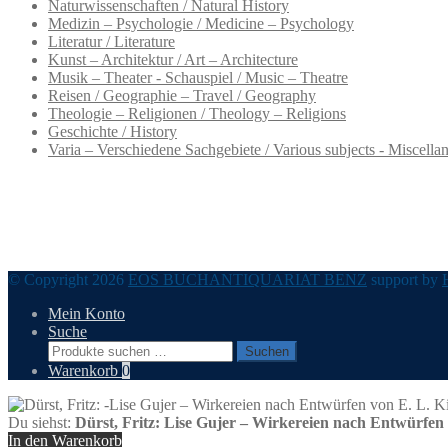
Naturwissenschaften / Natural History
Medizin – Psychologie / Medicine – Psychology
Literatur / Literature
Kunst – Architektur / Art – Architecture
Musik – Theater - Schauspiel / Music – Theatre
Reisen / Geographie – Travel / Geography
Theologie – Religionen / Theology – Religions
Geschichte / History
Varia – Verschiedene Sachgebiete / Various subjects - Miscella
© Copyright 2026
EOS BUCHANTIQUARIAT BENZ
support by
Mein Konto
Suche
Suchen
Suchen
nach:
Warenkorb
0
Du siehst:
Dürst, Fritz: Lise Gujer – Wirkereien nach Entwürfen 
In den Warenkorb