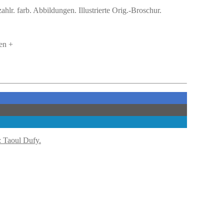
lr. farb. Abbildungen. Illustrierte Orig.-Broschur.
en +
: Taoul Dufy.