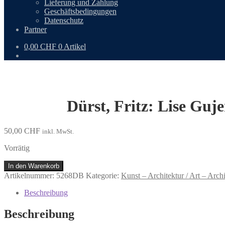
Lieferung und Zahlung
Geschäftsbedingungen
Datenschutz
Partner
0,00
CHF
0 Artikel
Dürst, Fritz: Lise Guj
50,00
CHF
inkl. MwSt.
Vorrätig
Dürst,
In den Warenkorb
Fritz:
Artikelnummer:
5268DB
Kategorie:
Kunst – Architektur / Art – Archi
Lise
Gujer
Beschreibung
–
Wirkereien
Beschreibung
nach