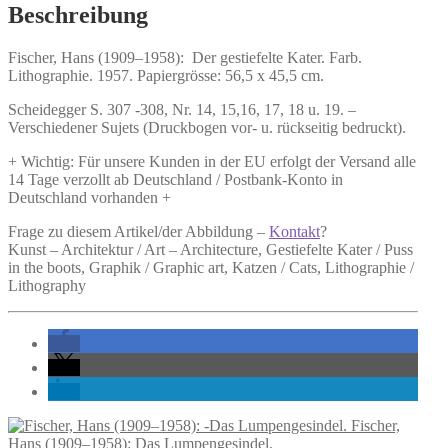
Kater.
Beschreibung
Menge
Fischer, Hans (1909–1958):
Der gestiefelte Kater.
Farb.
Lithographie. 1957. Papiergrösse: 56,5 x 45,5 cm.
Scheidegger S. 307 -308, Nr. 14, 15,16, 17, 18 u. 19. –
Verschiedener Sujets (Druckbogen vor- u. rückseitig bedruckt).
+ Wichtig: Für unsere Kunden in der EU erfolgt der Versand alle
14 Tage verzollt ab Deutschland / Postbank-Konto in
Deutschland vorhanden +
Frage zu diesem Artikel/der Abbildung –
Kontakt
?
Kunst – Architektur / Art – Architecture, Gestiefelte Kater / Puss
in the boots, Graphik / Graphic art, Katzen / Cats, Lithographie /
Lithography
Fischer,
Hans (1909–1958): Das Lumpengesindel.