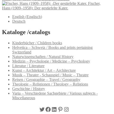
Fischer,
Hans (1909–1958): Der gestiefelte Kater.
English
(
Englisch
)
Deutsch
Kataloge /catalogs
Kinderbücher / Children books
Helvetica – Schweiz / Books and prints pertaining
Switzerland
Naturwissenschaften / Natural History
Medizin – Psychologie / Medicine – Psychology
Literatur / Literature
Kunst – Architektur / Art – Architecture
Musik – Theater - Schauspiel / Music – Theatre
Reisen / Geographie – Travel / Geography
Theologie – Religionen / Theology – Religions
Geschichte / History
Varia – Verschiedene Sachgebiete / Various subjects -
Miscellaneous
Twitter
Facebook
LinkedIn
Pinterest
Instagram