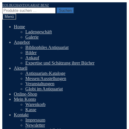
Zur
Zum
EOS BUCHANTIQUARIAT BENZ
Navigation
Inhalt
Suchen
Suchen
springen
springen
nach:
Menü
Home
Ladengeschäft
Galerie
Angebot
Bibliophiles Antiquariat
Bilder
Ankauf
Expertise und Schätzung ihrer Bücher
Aktuell
Antiquariats-Kataloge
Messen/Ausstellungen
Veranstaltungen
Globi im Antiquariat
Online-Shop
Mein Konto
Warenkorb
Kasse
Kontakt
Impressum
Newsletter