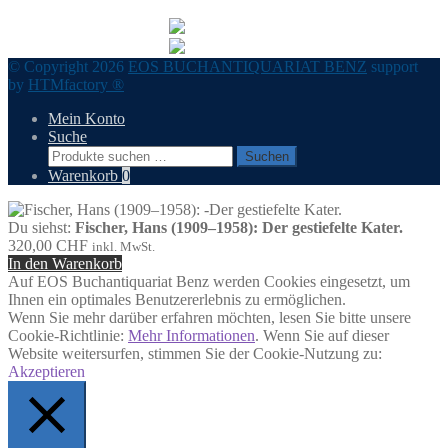
© Copyright 2026
EOS BUCHANTIQUARIAT BENZ
support
by
HTMfactory ®
Mein Konto
Suche
Suchen
Suchen
nach:
Warenkorb
0
Du siehst:
Fischer, Hans (1909–1958): Der gestiefelte Kater.
320,00
CHF
inkl. MwSt.
In den Warenkorb
Auf EOS Buchantiquariat Benz werden Cookies eingesetzt, um
Ihnen ein optimales Benutzererlebnis zu ermöglichen.
Wenn Sie mehr darüber erfahren möchten, lesen Sie bitte unsere
Cookie-Richtlinie:
Mehr Informationen
. Wenn Sie auf dieser
Website weitersurfen, stimmen Sie der Cookie-Nutzung zu:
Akzeptieren