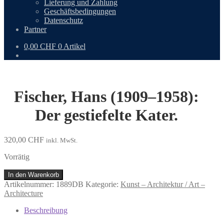
Lieferung und Zahlung
Geschäftsbedingungen
Datenschutz
Partner
0,00
CHF
0 Artikel
Fischer, Hans (1909–1958):
Der gestiefelte Kater.
320,00
CHF
inkl. MwSt.
Vorrätig
Fischer,
In den Warenkorb
Hans
Artikelnummer:
1889DB
Kategorie:
Kunst – Architektur / Art –
(1909–
Architecture
1958):
Der
Beschreibung
gestiefelte