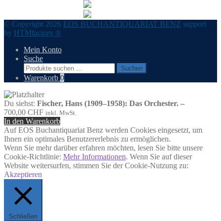
© Copyright 2026
EOS BUCHANTIQUARIAT BENZ
support
by
HTMfactory ®
Mein Konto
Suche
Suchen
Suchen
nach:
Warenkorb
0
Du siehst:
Fischer, Hans (1909–1958): Das Orchester. –
700,00
CHF
inkl. MwSt.
In den Warenkorb
Auf EOS Buchantiquariat Benz werden Cookies eingesetzt, um
Ihnen ein optimales Benutzererlebnis zu ermöglichen.
Wenn Sie mehr darüber erfahren möchten, lesen Sie bitte unsere
Cookie-Richtlinie:
Mehr Informationen
. Wenn Sie auf dieser
Website weitersurfen, stimmen Sie der Cookie-Nutzung zu:
Akzeptieren
Schließen