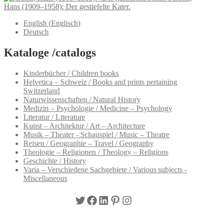
Hans (1909–1958): Der gestiefelte Kater.
English
(
Englisch
)
Deutsch
Kataloge /catalogs
Kinderbücher / Children books
Helvetica – Schweiz / Books and prints pertaining
Switzerland
Naturwissenschaften / Natural History
Medizin – Psychologie / Medicine – Psychology
Literatur / Literature
Kunst – Architektur / Art – Architecture
Musik – Theater - Schauspiel / Music – Theatre
Reisen / Geographie – Travel / Geography
Theologie – Religionen / Theology – Religions
Geschichte / History
Varia – Verschiedene Sachgebiete / Various subjects -
Miscellaneous
Twitter
Facebook
LinkedIn
Pinterest
Instagram