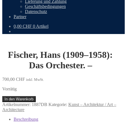
Lieferung und Zahlung
Geschäftsbedingungen
Datenschutz
Partner
0,00
CHF
0 Artikel
Fischer, Hans (1909–1958):
Das Orchester. –
700,00
CHF
inkl. MwSt.
Vorrätig
Fischer,
In den Warenkorb
Hans
Artikelnummer:
1887DB
Kategorie:
Kunst – Architektur / Art –
(1909–
Architecture
1958):
Das
Beschreibung
Orchester.