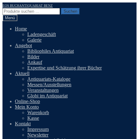
Zur
Zum
EOS BUCHANTIQUARIAT BENZ
Navigation
Inhalt
Suchen
Suchen
springen
springen
nach:
Menü
Home
Ladengeschäft
Galerie
Angebot
Bibliophiles Antiquariat
Bilder
Ankauf
Expertise und Schätzung ihrer Bücher
Aktuell
Antiquariats-Kataloge
Messen/Ausstellungen
Veranstaltungen
Globi im Antiquariat
Online-Shop
Mein Konto
Warenkorb
Kasse
Kontakt
Impressum
Newsletter