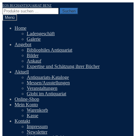
Zur
Zum
EOS BUCHANTIQUARIAT BENZ
Navigation
Inhalt
Suchen
Suchen
springen
springen
nach:
Menü
Home
Ladengeschäft
Galerie
Angebot
Bibliophiles Antiquariat
Bilder
Ankauf
Expertise und Schätzung ihrer Bücher
Aktuell
Antiquariats-Kataloge
Messen/Ausstellungen
Veranstaltungen
Globi im Antiquariat
Online-Shop
Mein Konto
Warenkorb
Kasse
Kontakt
Impressum
Newsletter