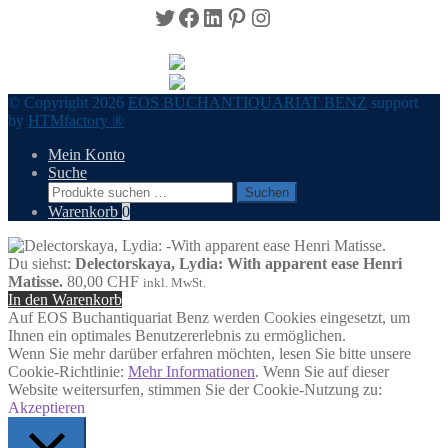
Twitter
Facebook
LinkedIn
Pinterest
Instagram
© Copyright 2026
EOS BUCHANTIQUARIAT BENZ
support
by
HTMfactory ®
Mein Konto
Suche
Suchen
Suchen
nach:
Warenkorb
0
Du siehst:
Delectorskaya, Lydia: With apparent ease Henri
Matisse.
80,00
CHF
inkl. MwSt.
In den Warenkorb
Auf EOS Buchantiquariat Benz werden Cookies eingesetzt, um
Ihnen ein optimales Benutzererlebnis zu ermöglichen.
Wenn Sie mehr darüber erfahren möchten, lesen Sie bitte unsere
Cookie-Richtlinie:
Mehr Informationen
. Wenn Sie auf dieser
Website weitersurfen, stimmen Sie der Cookie-Nutzung zu:
Akzeptieren