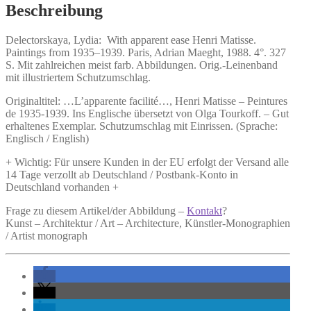
Matisse.
Beschreibung
Menge
Delectorskaya, Lydia:
With apparent ease Henri Matisse.
Paintings from 1935–1939. Paris, Adrian Maeght, 1988. 4°. 327
S. Mit zahlreichen meist farb. Abbildungen. Orig.-Leinenband
mit illustriertem Schutzumschlag.
Originaltitel: …L’apparente facilité…, Henri Matisse – Peintures
de 1935-1939. Ins Englische übersetzt von Olga Tourkoff. – Gut
erhaltenes Exemplar. Schutzumschlag mit Einrissen. (Sprache:
Englisch / English)
+ Wichtig: Für unsere Kunden in der EU erfolgt der Versand alle
14 Tage verzollt ab Deutschland / Postbank-Konto in
Deutschland vorhanden +
Frage zu diesem Artikel/der Abbildung –
Kontakt
?
Kunst – Architektur / Art – Architecture, Künstler-Monographien
/ Artist monograph