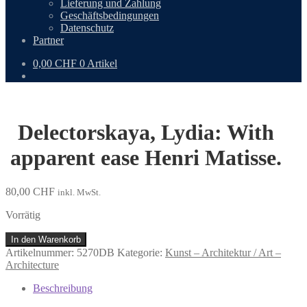
Lieferung und Zahlung
Geschäftsbedingungen
Datenschutz
Partner
0,00
CHF
0 Artikel
Delectorskaya, Lydia: With
apparent ease Henri Matisse.
80,00
CHF
inkl. MwSt.
Vorrätig
Delectorskaya,
In den Warenkorb
Lydia:
Artikelnummer:
5270DB
Kategorie:
Kunst – Architektur / Art –
With
Architecture
apparent
ease
Beschreibung
Henri