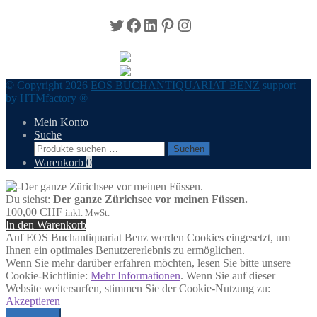
Twitter
Facebook
LinkedIn
Pinterest
Instagram
© Copyright 2026
EOS BUCHANTIQUARIAT BENZ
support
by
HTMfactory ®
Mein Konto
Suche
Suchen
Suchen
nach:
Warenkorb
0
Du siehst:
Der ganze Zürichsee vor meinen Füssen.
100,00
CHF
inkl. MwSt.
In den Warenkorb
Auf EOS Buchantiquariat Benz werden Cookies eingesetzt, um
Ihnen ein optimales Benutzererlebnis zu ermöglichen.
Wenn Sie mehr darüber erfahren möchten, lesen Sie bitte unsere
Cookie-Richtlinie:
Mehr Informationen
. Wenn Sie auf dieser
Website weitersurfen, stimmen Sie der Cookie-Nutzung zu:
Akzeptieren