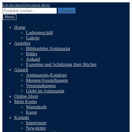
Zur
Zum
EOS BUCHANTIQUARIAT BENZ
Navigation
Inhalt
Suchen
Suchen
springen
springen
nach:
Menü
Home
Ladengeschäft
Galerie
Angebot
Bibliophiles Antiquariat
Bilder
Ankauf
Expertise und Schätzung ihrer Bücher
Aktuell
Antiquariats-Kataloge
Messen/Ausstellungen
Veranstaltungen
Globi im Antiquariat
Online-Shop
Mein Konto
Warenkorb
Kasse
Kontakt
Impressum
Newsletter