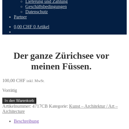
Lieferung und Zahlung
Geschäftsbedingungen
Datenschutz
Partner
0,00
CHF
0 Artikel
Der ganze Zürichsee vor
meinen Füssen.
100,00
CHF
inkl. MwSt.
Vorrätig
Der
In den Warenkorb
ganze
Artikelnummer:
4717CB
Kategorie:
Kunst – Architektur / Art –
Zürichsee
Architecture
vor
meinen
Beschreibung
Füssen.