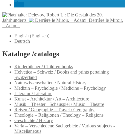
Delevoy, Robert L.: Die Gestalt des 20.
Jahrhunderts.
Derrière le Miroir.
– Adami.
English
(
Englisch
)
Deutsch
Kataloge /catalogs
Kinderbücher / Children books
Helvetica – Schweiz / Books and prints pertaining
Switzerland
Naturwissenschaften / Natural History
Medizin – Psychologie / Medicine – Psychology
Literatur / Literature
Kunst – Architektur / Art – Architecture
Musik – Theater - Schauspiel / Music – Theatre
Reisen / Geographie – Travel / Geography
Theologie – Religionen / Theology – Religions
Geschichte / History
Varia – Verschiedene Sachgebiete / Various subjects -
Miscellaneous