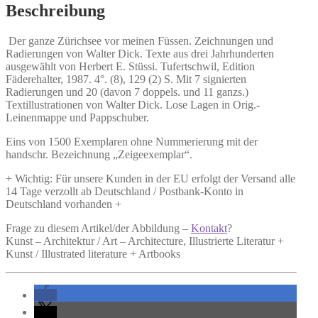
Menge
Beschreibung
Der ganze Zürichsee vor meinen Füssen.
Zeichnungen und
Radierungen von Walter Dick. Texte aus drei Jahrhunderten
ausgewählt von Herbert E. Stüssi. Tufertschwil, Edition
Fäderehalter, 1987. 4°. (8), 129 (2) S. Mit 7 signierten
Radierungen und 20 (davon 7 doppels. und 11 ganzs.)
Textillustrationen von Walter Dick. Lose Lagen in Orig.-
Leinenmappe und Pappschuber.
Eins von 1500 Exemplaren ohne Nummerierung mit der
handschr. Bezeichnung „Zeigeexemplar“.
+ Wichtig: Für unsere Kunden in der EU erfolgt der Versand alle
14 Tage verzollt ab Deutschland / Postbank-Konto in
Deutschland vorhanden +
Frage zu diesem Artikel/der Abbildung –
Kontakt
?
Kunst – Architektur / Art – Architecture, Illustrierte Literatur +
Kunst / Illustrated literature + Artbooks