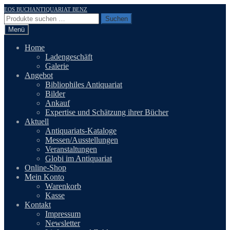
Zur
Zum
EOS BUCHANTIQUARIAT BENZ
Navigation
Inhalt
Suchen
Suchen
springen
springen
nach:
Menü
Home
Ladengeschäft
Galerie
Angebot
Bibliophiles Antiquariat
Bilder
Ankauf
Expertise und Schätzung ihrer Bücher
Aktuell
Antiquariats-Kataloge
Messen/Ausstellungen
Veranstaltungen
Globi im Antiquariat
Online-Shop
Mein Konto
Warenkorb
Kasse
Kontakt
Impressum
Newsletter