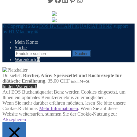
© Copyright 2026
EOS BUCHANTIQUARIAT BENZ
support
by
HTMfactory ®
Mein Konto
Suche
Suchen
Suchen
nach:
Warenkorb
0
Du siehst:
Bircher, Alice: Speisezettel und Kochrezepte für
diätische Ernährung.
35,00
CHF
inkl. MwSt.
In den Warenkorb
Auf EOS Buchantiquariat Benz werden Cookies eingesetzt, um
Ihnen ein optimales Benutzererlebnis zu ermöglichen.
Wenn Sie mehr darüber erfahren möchten, lesen Sie bitte unsere
Cookie-Richtlinie:
Mehr Informationen
. Wenn Sie auf dieser
Website weitersurfen, stimmen Sie der Cookie-Nutzung zu:
Akzeptieren