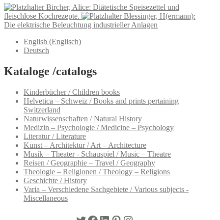
Bircher, Alice: Diätetische Speisezettel und
fleischlose Kochrezepte.
Blessinger, H(ermann):
Die elektrische Beleuchtung industrieller Anlagen
English
(
Englisch
)
Deutsch
Kataloge /catalogs
Kinderbücher / Children books
Helvetica – Schweiz / Books and prints pertaining
Switzerland
Naturwissenschaften / Natural History
Medizin – Psychologie / Medicine – Psychology
Literatur / Literature
Kunst – Architektur / Art – Architecture
Musik – Theater - Schauspiel / Music – Theatre
Reisen / Geographie – Travel / Geography
Theologie – Religionen / Theology – Religions
Geschichte / History
Varia – Verschiedene Sachgebiete / Various subjects -
Miscellaneous
Twitter
Facebook
LinkedIn
Pinterest
Instagram