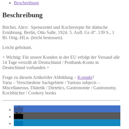
Kochrezepte
Beschreibung
für
diätische
Beschreibung
Ernährung.
Menge
Bircher, Alice:
Speisezettel und Kochrezepte für diätische
Ernährung.
Berlin, Otto Salle, 1924. 5. Aufl. Gr.-8°. 139 S., 1
Bl. Orig.-HLn. (leicht bestossen).
Leicht gebräunt.
+ Wichtig: Für unsere Kunden in der EU erfolgt der Versand alle
14 Tage verzollt ab Deutschland / Postbank-Konto in
Deutschland vorhanden +
Frage zu diesem Artikel/der Abbildung –
Kontakt
?
Varia – Verschiedene Sachgebiete / Various subjects –
Miscellaneous, Diätetik / Dietetics, Gastronomie / Gastronomy,
Kochbücher / Cookery books