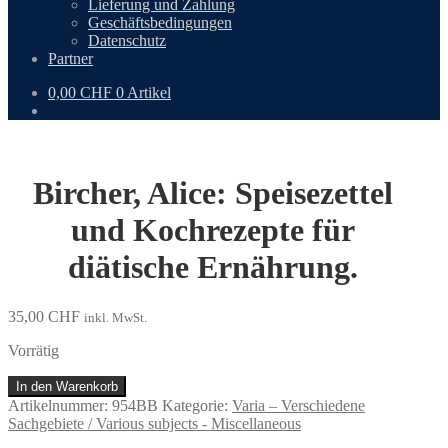
Lieferung und Zahlung
Geschäftsbedingungen
Datenschutz
Partner
0,00
CHF
0 Artikel
Bircher, Alice: Speisezettel
und Kochrezepte für
diätische Ernährung.
35,00
CHF
inkl. MwSt.
Vorrätig
Bircher,
In den Warenkorb
Alice:
Artikelnummer:
954BB
Kategorie:
Varia – Verschiedene
Speisezettel
Sachgebiete / Various subjects - Miscellaneous
und