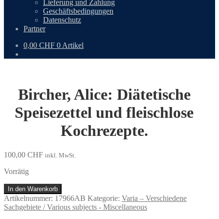
Lieferung und Zahlung
Geschäftsbedingungen
Datenschutz
Partner
0,00
CHF
0 Artikel
Bircher, Alice: Diätetische
Speisezettel und fleischlose
Kochrezepte.
100,00
CHF
inkl. MwSt.
Vorrätig
Bircher,
In den Warenkorb
Alice:
Artikelnummer:
17966AB
Kategorie:
Varia – Verschiedene
Diätetische
Sachgebiete / Various subjects - Miscellaneous
Speisezettel