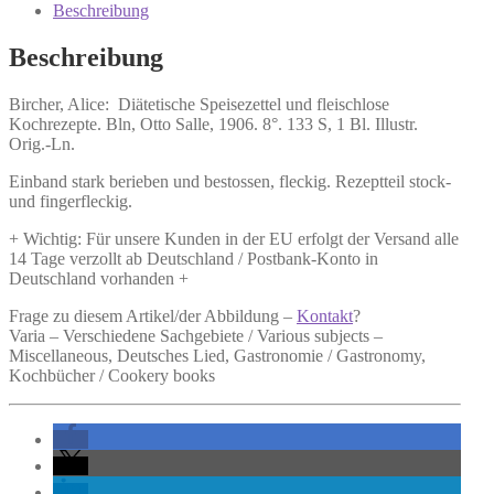
und
Beschreibung
fleischlose
Kochrezepte.
Beschreibung
Menge
Bircher, Alice:
Diätetische Speisezettel und fleischlose
Kochrezepte.
Bln, Otto Salle, 1906. 8°. 133 S, 1 Bl. Illustr.
Orig.-Ln.
Einband stark berieben und bestossen, fleckig. Rezeptteil stock-
und fingerfleckig.
+ Wichtig: Für unsere Kunden in der EU erfolgt der Versand alle
14 Tage verzollt ab Deutschland / Postbank-Konto in
Deutschland vorhanden +
Frage zu diesem Artikel/der Abbildung –
Kontakt
?
Varia – Verschiedene Sachgebiete / Various subjects –
Miscellaneous, Deutsches Lied, Gastronomie / Gastronomy,
Kochbücher / Cookery books