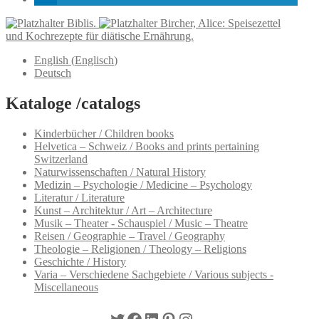
Biblis.
Bircher, Alice: Speisezettel
und Kochrezepte für diätische Ernährung.
English
(
Englisch
)
Deutsch
Kataloge /catalogs
Kinderbücher / Children books
Helvetica – Schweiz / Books and prints pertaining
Switzerland
Naturwissenschaften / Natural History
Medizin – Psychologie / Medicine – Psychology
Literatur / Literature
Kunst – Architektur / Art – Architecture
Musik – Theater - Schauspiel / Music – Theatre
Reisen / Geographie – Travel / Geography
Theologie – Religionen / Theology – Religions
Geschichte / History
Varia – Verschiedene Sachgebiete / Various subjects -
Miscellaneous
Twitter
Facebook
LinkedIn
Pinterest
Instagram