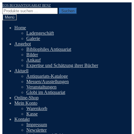
Zur
Zum
EOS BUCHANTIQUARIAT BENZ
Navigation
Inhalt
Suchen
Suchen
springen
springen
nach:
Menü
Home
Ladengeschäft
Galerie
Angebot
Bibliophiles Antiquariat
Bilder
Ankauf
Expertise und Schätzung ihrer Bücher
Aktuell
Antiquariats-Kataloge
Messen/Ausstellungen
Veranstaltungen
Globi im Antiquariat
Online-Shop
Mein Konto
Warenkorb
Kasse
Kontakt
Impressum
Newsletter