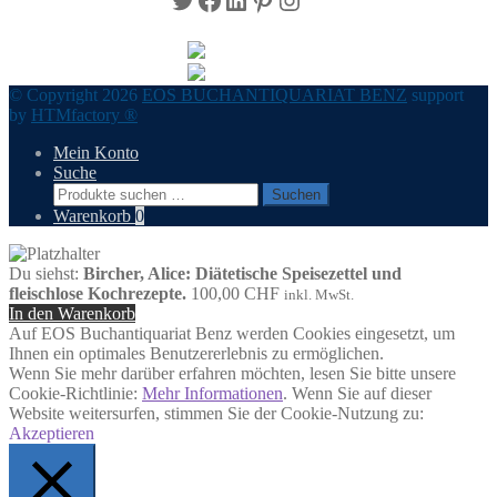
© Copyright 2026
EOS BUCHANTIQUARIAT BENZ
support
by
HTMfactory ®
Mein Konto
Suche
Suchen
Suchen
nach:
Warenkorb
0
Du siehst:
Bircher, Alice: Diätetische Speisezettel und
fleischlose Kochrezepte.
100,00
CHF
inkl. MwSt.
In den Warenkorb
Auf EOS Buchantiquariat Benz werden Cookies eingesetzt, um
Ihnen ein optimales Benutzererlebnis zu ermöglichen.
Wenn Sie mehr darüber erfahren möchten, lesen Sie bitte unsere
Cookie-Richtlinie:
Mehr Informationen
. Wenn Sie auf dieser
Website weitersurfen, stimmen Sie der Cookie-Nutzung zu:
Akzeptieren