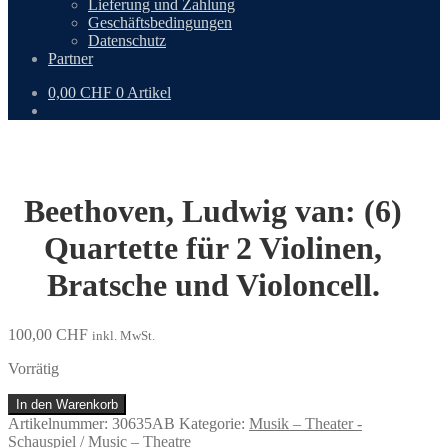
Lieferung und Zahlung
Geschäftsbedingungen
Datenschutz
Partner
0,00
CHF
0 Artikel
Beethoven, Ludwig van: (6)
Quartette für 2 Violinen,
Bratsche und Violoncell.
100,00
CHF
inkl. MwSt.
Vorrätig
Beethoven,
In den Warenkorb
Ludwig
Artikelnummer:
30635AB
Kategorie:
Musik – Theater -
van:
Schauspiel / Music – Theatre