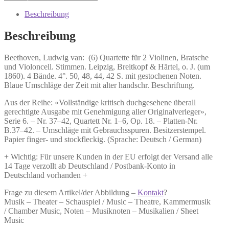
(6)
Quartette
Beschreibung
für
2
Beschreibung
Violinen,
Bratsche
Beethoven, Ludwig van:
(6) Quartette für 2 Violinen, Bratsche
und
und Violoncell.
Stimmen. Leipzig, Breitkopf & Härtel, o. J. (um
Violoncell.
1860). 4 Bände. 4°. 50, 48, 44, 42 S. mit gestochenen Noten.
Menge
Blaue Umschläge der Zeit mit alter handschr. Beschriftung.
Aus der Reihe: «Vollständige kritisch duchgesehene überall
gerechtigte Ausgabe mit Genehmigung aller Originalverleger»,
Serie 6. – Nr. 37–42, Quartett Nr. 1–6, Op. 18. – Platten-Nr.
B.37–42. – Umschläge mit Gebrauchsspuren. Besitzerstempel.
Papier finger- und stockfleckig. (Sprache: Deutsch / German)
+ Wichtig: Für unsere Kunden in der EU erfolgt der Versand alle
14 Tage verzollt ab Deutschland / Postbank-Konto in
Deutschland vorhanden +
Frage zu diesem Artikel/der Abbildung –
Kontakt
?
Musik – Theater – Schauspiel / Music – Theatre, Kammermusik
/ Chamber Music, Noten – Musiknoten – Musikalien / Sheet
Music