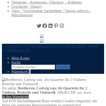
Theologie – Religionen / Theology – Religions
Geschichte / History
Varia – Verschiedene Sachgebiete / Various subjects -
Miscellaneous
Twitter
Facebook
LinkedIn
Pinterest
Instagram
© Copyright 2026
EOS BUCHANTIQUARIAT BENZ
support
by
HTMfactory ®
Mein Konto
Suche
Suchen
Suchen
nach:
Warenkorb
0
Du siehst:
Beethoven, Ludwig van: (6) Quartette für 2
Violinen, Bratsche und Violoncell.
100,00
CHF
inkl. MwSt.
In den Warenkorb
Auf EOS Buchantiquariat Benz werden Cookies eingesetzt, um
Ihnen ein optimales Benutzererlebnis zu ermöglichen.