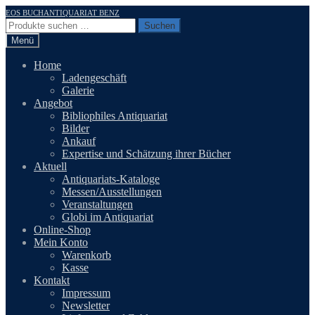
Zur
Zum
EOS BUCHANTIQUARIAT BENZ
Navigation
Inhalt
Suchen
Suchen
springen
springen
nach:
Menü
Home
Ladengeschäft
Galerie
Angebot
Bibliophiles Antiquariat
Bilder
Ankauf
Expertise und Schätzung ihrer Bücher
Aktuell
Antiquariats-Kataloge
Messen/Ausstellungen
Veranstaltungen
Globi im Antiquariat
Online-Shop
Mein Konto
Warenkorb
Kasse
Kontakt
Impressum
Newsletter