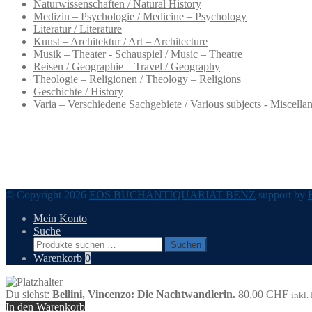
Naturwissenschaften / Natural History
Medizin – Psychologie / Medicine – Psychology
Literatur / Literature
Kunst – Architektur / Art – Architecture
Musik – Theater - Schauspiel / Music – Theatre
Reisen / Geographie – Travel / Geography
Theologie – Religionen / Theology – Religions
Geschichte / History
Varia – Verschiedene Sachgebiete / Various subjects - Miscella
© Copyright 2026
EOS BUCHANTIQUARIAT BENZ
support by
Mein Konto
Suche
Suchen
Suchen
nach:
Warenkorb
0
Du siehst:
Bellini, Vincenzo: Die Nachtwandlerin.
80,00
CHF
inkl.
In den Warenkorb