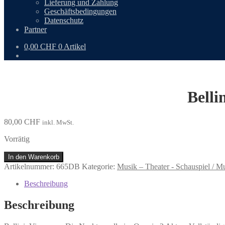
Lieferung und Zahlung
Geschäftsbedingungen
Datenschutz
Partner
0,00
CHF
0 Artikel
Belli
80,00
CHF
inkl. MwSt.
Vorrätig
Bellini,
In den Warenkorb
Vincenzo:
Artikelnummer:
665DB
Kategorie:
Musik – Theater - Schauspiel / M
Die
Nachtwandlerin.
Beschreibung
Menge
Beschreibung