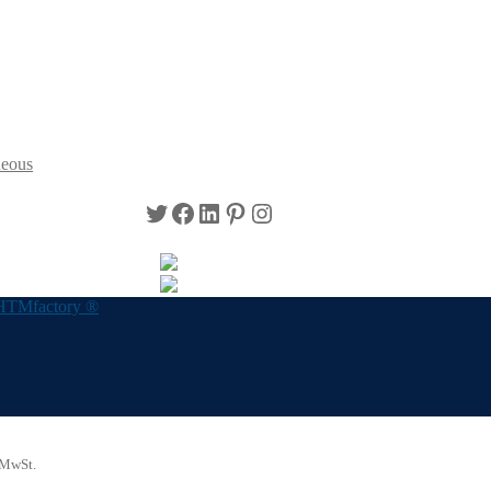
neous
Twitter
Facebook
LinkedIn
Pinterest
Instagram
HTMfactory ®
 MwSt.