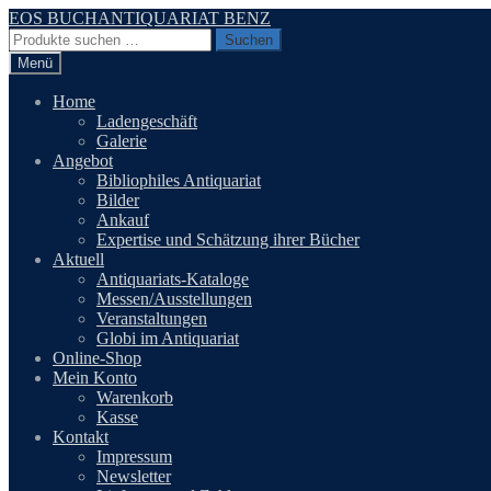
Zur
Zum
EOS BUCHANTIQUARIAT BENZ
Navigation
Inhalt
Suchen
Suchen
springen
springen
nach:
Menü
Home
Ladengeschäft
Galerie
Angebot
Bibliophiles Antiquariat
Bilder
Ankauf
Expertise und Schätzung ihrer Bücher
Aktuell
Antiquariats-Kataloge
Messen/Ausstellungen
Veranstaltungen
Globi im Antiquariat
Online-Shop
Mein Konto
Warenkorb
Kasse
Kontakt
Impressum
Newsletter