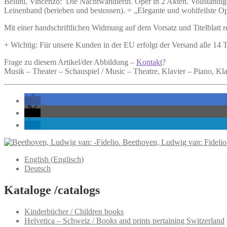
Bellini, Vincenzo:
Die Nachtwandlerin.
Oper in 2 Akten. Vollständig
Leinenband (berieben und bestossen). = „Elegante und wohlfeilste Op
Mit einer handschriftlichen Widmung auf dem Vorsatz und Titelblatt r
+ Wichtig: Für unsere Kunden in der EU erfolgt der Versand alle 14
Frage zu diesem Artikel/der Abbildung –
Kontakt
?
Musik – Theater – Schauspiel / Music – Theatre, Klavier – Piano, Kl
Beethoven, Ludwig van: Fidelio
English
(
Englisch
)
Deutsch
Kataloge /catalogs
Kinderbücher / Children books
Helvetica – Schweiz / Books and prints pertaining Switzerland