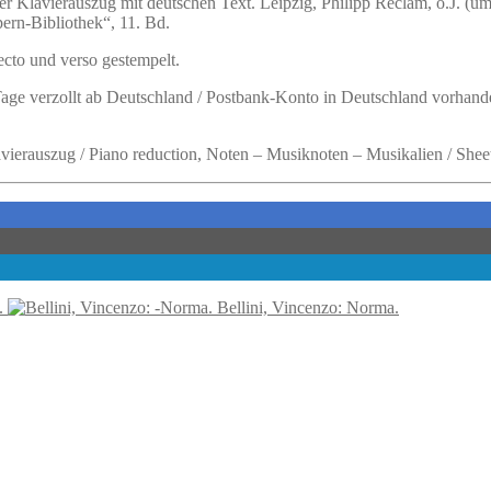
er Klavierauszug mit deutschen Text. Leipzig, Philipp Reclam, o.J. (um
ern-Bibliothek“, 11. Bd.
ecto und verso gestempelt.
 Tage verzollt ab Deutschland / Postbank-Konto in Deutschland vorhand
avierauszug / Piano reduction, Noten – Musiknoten – Musikalien / She
.
Bellini, Vincenzo: Norma.