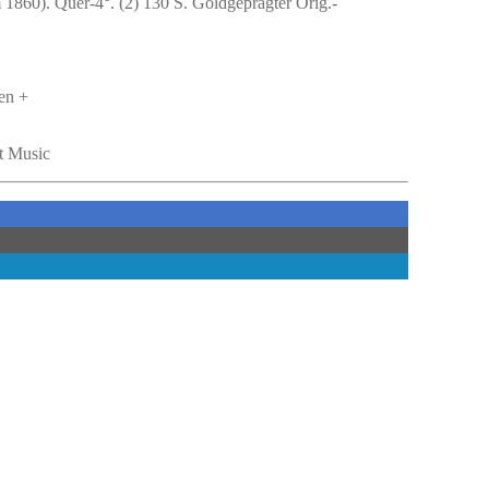
 1860). Quer-4°. (2) 130 S. Goldgeprägter Orig.-
en +
et Music