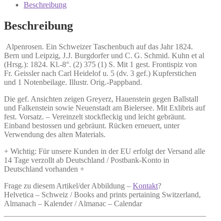
auf
Beschreibung
das
Jahr
Beschreibung
1824.
Menge
Alpenrosen. Ein Schweizer Taschenbuch auf das Jahr 1824.
Bern und Leipzig, J.J. Burgdorfer und C. G. Schmid. Kuhn et al
(Hrsg.): 1824. Kl.-8°. (2) 375 (1) S. Mit 1 gest. Frontispiz von
Fr. Geissler nach Carl Heidelof u. 5 (dv. 3 gef.) Kupferstichen
und 1 Notenbeilage. Illustr. Orig.-Pappband.
Die gef. Ansichten zeigen Greyerz, Hauenstein gegen Ballstall
und Falkenstein sowie Neuenstadt am Bielersee. Mit Exlibris auf
fest. Vorsatz. – Vereinzelt stockfleckig und leicht gebräunt.
Einband bestossen und gebräunt. Rücken erneuert, unter
Verwendung des alten Materials.
+ Wichtig: Für unsere Kunden in der EU erfolgt der Versand alle
14 Tage verzollt ab Deutschland / Postbank-Konto in
Deutschland vorhanden +
Frage zu diesem Artikel/der Abbildung –
Kontakt
?
Helvetica – Schweiz / Books and prints pertaining Switzerland,
Almanach – Kalender / Almanac – Calendar