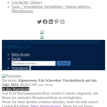
Geschichte / History
Varia – Verschiedene Sachgebiete / Various subjects -
Miscellaneous
Twitter
Facebook
LinkedIn
Pinterest
Instagram
© Copyright 2026
EOS BUCHANTIQUARIAT BENZ
support
by
HTMfactory ®
Mein Konto
Suche
Suchen
Suchen
nach:
Warenkorb
0
Du siehst:
Alpenrosen. Ein Schweizer Taschenbuch auf das
Jahr 1824.
80,00
CHF
inkl. MwSt.
In den Warenkorb
Auf EOS Buchantiquariat Benz werden Cookies eingesetzt, um
Ihnen ein optimales Benutzererlebnis zu ermöglichen.
Wenn Sie mehr darüber erfahren möchten, lesen Sie bitte unsere
Cookie-Richtlinie:
Mehr Informationen
. Wenn Sie auf dieser