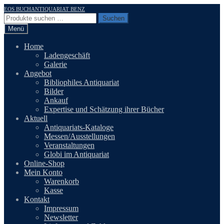
Zur
Zum
EOS BUCHANTIQUARIAT BENZ
Navigation
Inhalt
Suchen
Suchen
springen
springen
nach:
Menü
Home
Ladengeschäft
Galerie
Angebot
Bibliophiles Antiquariat
Bilder
Ankauf
Expertise und Schätzung ihrer Bücher
Aktuell
Antiquariats-Kataloge
Messen/Ausstellungen
Veranstaltungen
Globi im Antiquariat
Online-Shop
Mein Konto
Warenkorb
Kasse
Kontakt
Impressum
Newsletter