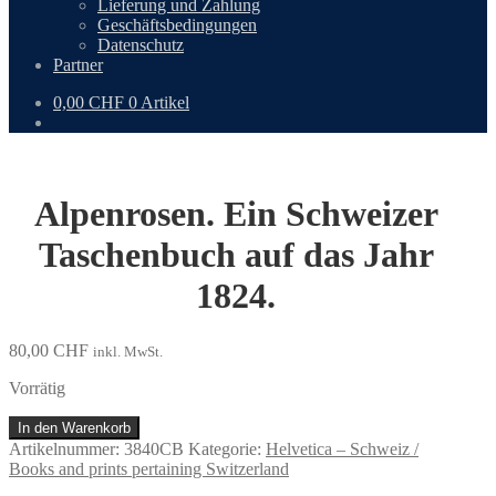
Lieferung und Zahlung
Geschäftsbedingungen
Datenschutz
Partner
0,00
CHF
0 Artikel
Alpenrosen. Ein Schweizer
Taschenbuch auf das Jahr
1824.
80,00
CHF
inkl. MwSt.
Vorrätig
Alpenrosen.
In den Warenkorb
Ein
Artikelnummer:
3840CB
Kategorie:
Helvetica – Schweiz /
Schweizer
Books and prints pertaining Switzerland
Taschenbuch