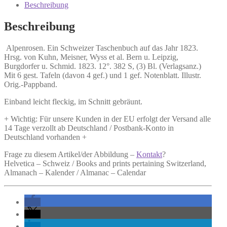
auf
Beschreibung
das
Jahr
Beschreibung
1823.
Menge
Alpenrosen. Ein Schweizer Taschenbuch auf das Jahr 1823.
Hrsg. von Kuhn, Meisner, Wyss et al. Bern u. Leipzig,
Burgdorfer u. Schmid. 1823. 12°. 382 S, (3) Bl. (Verlagsanz.)
Mit 6 gest. Tafeln (davon 4 gef.) und 1 gef. Notenblatt. Illustr.
Orig.-Pappband.
Einband leicht fleckig, im Schnitt gebräunt.
+ Wichtig: Für unsere Kunden in der EU erfolgt der Versand alle
14 Tage verzollt ab Deutschland / Postbank-Konto in
Deutschland vorhanden +
Frage zu diesem Artikel/der Abbildung –
Kontakt
?
Helvetica – Schweiz / Books and prints pertaining Switzerland,
Almanach – Kalender / Almanac – Calendar