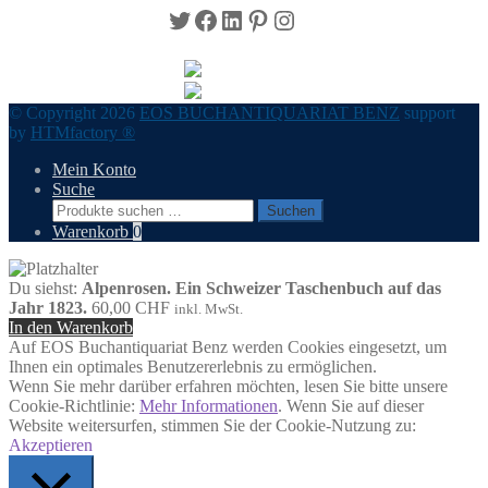
Twitter
Facebook
LinkedIn
Pinterest
Instagram
© Copyright 2026
EOS BUCHANTIQUARIAT BENZ
support
by
HTMfactory ®
Mein Konto
Suche
Suchen
Suchen
nach:
Warenkorb
0
Du siehst:
Alpenrosen. Ein Schweizer Taschenbuch auf das
Jahr 1823.
60,00
CHF
inkl. MwSt.
In den Warenkorb
Auf EOS Buchantiquariat Benz werden Cookies eingesetzt, um
Ihnen ein optimales Benutzererlebnis zu ermöglichen.
Wenn Sie mehr darüber erfahren möchten, lesen Sie bitte unsere
Cookie-Richtlinie:
Mehr Informationen
. Wenn Sie auf dieser
Website weitersurfen, stimmen Sie der Cookie-Nutzung zu:
Akzeptieren