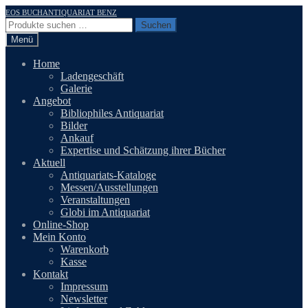
Zur
Zum
EOS BUCHANTIQUARIAT BENZ
Navigation
Inhalt
Suchen
Suchen
springen
springen
nach:
Menü
Home
Ladengeschäft
Galerie
Angebot
Bibliophiles Antiquariat
Bilder
Ankauf
Expertise und Schätzung ihrer Bücher
Aktuell
Antiquariats-Kataloge
Messen/Ausstellungen
Veranstaltungen
Globi im Antiquariat
Online-Shop
Mein Konto
Warenkorb
Kasse
Kontakt
Impressum
Newsletter