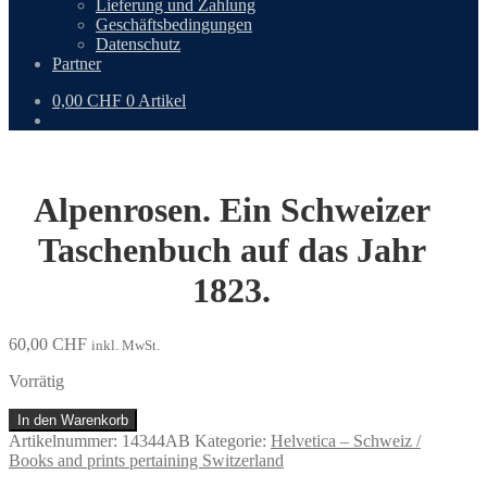
Lieferung und Zahlung
Geschäftsbedingungen
Datenschutz
Partner
0,00
CHF
0 Artikel
Alpenrosen. Ein Schweizer
Taschenbuch auf das Jahr
1823.
60,00
CHF
inkl. MwSt.
Vorrätig
Alpenrosen.
In den Warenkorb
Ein
Artikelnummer:
14344AB
Kategorie:
Helvetica – Schweiz /
Schweizer
Books and prints pertaining Switzerland
Taschenbuch