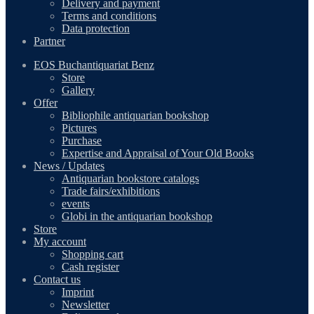
Delivery and payment
Terms and conditions
Data protection
Partner
EOS Buchantiquariat Benz
Store
Gallery
Offer
Bibliophile antiquarian bookshop
Pictures
Purchase
Expertise and Appraisal of Your Old Books
News / Updates
Antiquarian bookstore catalogs
Trade fairs/exhibitions
events
Globi in the antiquarian bookshop
Store
My account
Shopping cart
Cash register
Contact us
Imprint
Newsletter