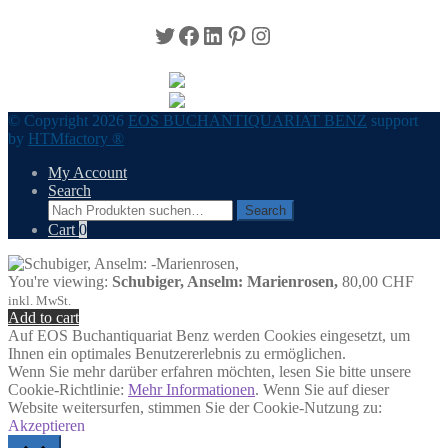
Twitter
Facebook
LinkedIn
Pinterest
Instagram
© Copyright 2026
EOS BUCHANTIQUARIAT BENZ
support
by
HTMfactory ®
My Account
Search
Search
Search
for:
Cart
0
You're viewing:
Schubiger, Anselm: Marienrosen,
80,00
CHF
inkl. MwSt.
Add to cart
Auf EOS Buchantiquariat Benz werden Cookies eingesetzt, um
Ihnen ein optimales Benutzererlebnis zu ermöglichen.
Wenn Sie mehr darüber erfahren möchten, lesen Sie bitte unsere
Cookie-Richtlinie:
Mehr Informationen
. Wenn Sie auf dieser
Website weitersurfen, stimmen Sie der Cookie-Nutzung zu:
Akzeptieren