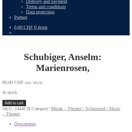
Delivery and payment
Terms and conditions
Data protection
Partner
0,00
CHF
0 items
Schubiger, Anselm:
Marienrosen,
80,00
CHF
inkl. MwSt.
In stock
Schubiger,
Add to cart
Anselm:
SKU:
2444CB
Category:
Musik – Theater - Schauspiel / Music
Marienrosen,
– Theatre
quantity
Description