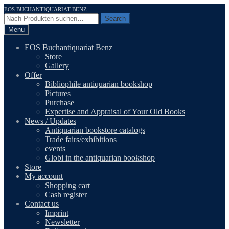
Skip
Skip
EOS BUCHANTIQUARIAT BENZ
to
to
Search
Search
navigation
content
for:
Menu
EOS Buchantiquariat Benz
Store
Gallery
Offer
Bibliophile antiquarian bookshop
Pictures
Purchase
Expertise and Appraisal of Your Old Books
News / Updates
Antiquarian bookstore catalogs
Trade fairs/exhibitions
events
Globi in the antiquarian bookshop
Store
My account
Shopping cart
Cash register
Contact us
Imprint
Newsletter