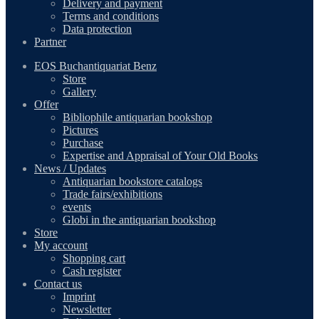
Delivery and payment
Terms and conditions
Data protection
Partner
EOS Buchantiquariat Benz
Store
Gallery
Offer
Bibliophile antiquarian bookshop
Pictures
Purchase
Expertise and Appraisal of Your Old Books
News / Updates
Antiquarian bookstore catalogs
Trade fairs/exhibitions
events
Globi in the antiquarian bookshop
Store
My account
Shopping cart
Cash register
Contact us
Imprint
Newsletter