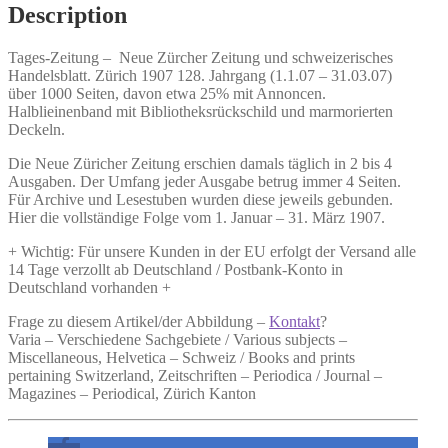
quantity
Description
Tages-Zeitung –
Neue Zürcher Zeitung und schweizerisches
Handelsblatt.
Zürich 1907 128. Jahrgang (1.1.07 – 31.03.07)
über 1000 Seiten, davon etwa 25% mit Annoncen.
Halblieinenband mit Bibliotheksrückschild und marmorierten
Deckeln.
Die Neue Züricher Zeitung erschien damals täglich in 2 bis 4
Ausgaben. Der Umfang jeder Ausgabe betrug immer 4 Seiten.
Für Archive und Lesestuben wurden diese jeweils gebunden.
Hier die vollständige Folge vom 1. Januar – 31. März 1907.
+ Wichtig: Für unsere Kunden in der EU erfolgt der Versand alle
14 Tage verzollt ab Deutschland / Postbank-Konto in
Deutschland vorhanden +
Frage zu diesem Artikel/der Abbildung –
Kontakt
?
Varia – Verschiedene Sachgebiete / Various subjects –
Miscellaneous, Helvetica – Schweiz / Books and prints
pertaining Switzerland, Zeitschriften – Periodica / Journal –
Magazines – Periodical, Zürich Kanton