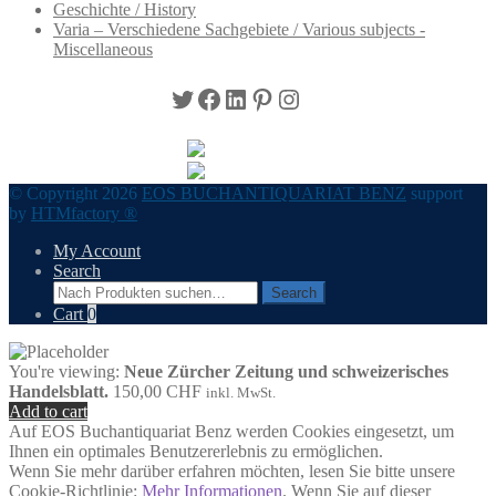
Geschichte / History
Varia – Verschiedene Sachgebiete / Various subjects -
Miscellaneous
Twitter
Facebook
LinkedIn
Pinterest
Instagram
© Copyright 2026
EOS BUCHANTIQUARIAT BENZ
support
by
HTMfactory ®
My Account
Search
Search
Search
for:
Cart
0
You're viewing:
Neue Zürcher Zeitung und schweizerisches
Handelsblatt.
150,00
CHF
inkl. MwSt.
Add to cart
Auf EOS Buchantiquariat Benz werden Cookies eingesetzt, um
Ihnen ein optimales Benutzererlebnis zu ermöglichen.
Wenn Sie mehr darüber erfahren möchten, lesen Sie bitte unsere
Cookie-Richtlinie:
Mehr Informationen
. Wenn Sie auf dieser