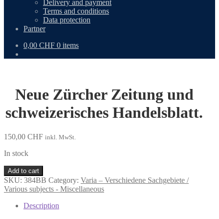
Delivery and payment
Terms and conditions
Data protection
Partner
0,00
CHF
0 items
Neue Zürcher Zeitung und
schweizerisches Handelsblatt.
150,00
CHF
inkl. MwSt.
In stock
Neue
Add to cart
Zürcher
SKU:
384BB
Category:
Varia – Verschiedene Sachgebiete /
Zeitung
Various subjects - Miscellaneous
und
schweizerisches
Description
Handelsblatt.