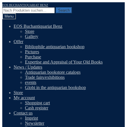
Skip
Skip
EOS BUCHANTIQUARIAT BENZ
to
to
Search
Search
navigation
content
for:
Menu
EOS Buchantiquariat Benz
Store
Gallery
Offer
Bibliophile antiquarian bookshop
Pictures
Purchase
Expertise and Appraisal of Your Old Books
News / Updates
Antiquarian bookstore catalogs
Trade fairs/exhibitions
events
Globi in the antiquarian bookshop
Store
My account
Shopping cart
Cash register
Contact us
Imprint
Newsletter