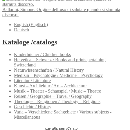
Ballarini, Simone: Origine dell-uso di salutare quando si starnuta
discorso.
English
(
Englisch
)
Deutsch
Kataloge /catalogs
Kinderbücher / Children books
Helvetica – Schweiz / Books and prints pertaining
Switzerland
Naturwissenschaften / Natural History
Medizin – Psychologie / Medicine – Psychology
Literatur / Literature
Kunst – Architektur / Art – Architecture
Musik – Theater - Schauspiel / Music – Theatre
Reisen / Geographie – Travel / Geography
Theologie – Religionen / Theology – Religions
Geschichte / History
Varia – Verschiedene Sachgebiete / Various subjects -
Miscellaneous
Twitter
Facebook
LinkedIn
Pinterest
Instagram