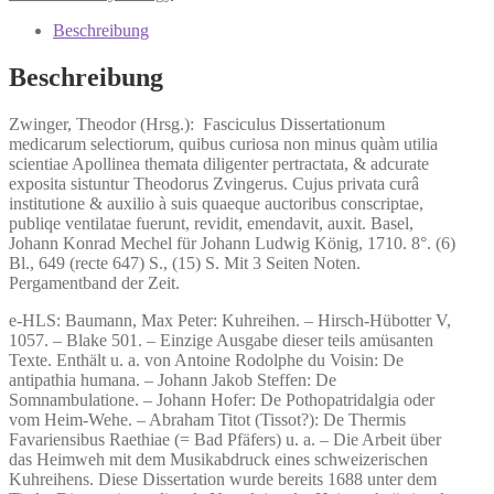
Fasciculus
Dissertationum
Beschreibung
medicarum
selectiorum,
Beschreibung
Menge
Zwinger, Theodor (Hrsg.):
Fasciculus Dissertationum
medicarum selectiorum,
quibus curiosa non minus quàm utilia
scientiae Apollinea themata diligenter pertractata, & adcurate
exposita sistuntur Theodorus Zvingerus. Cujus privata curâ
institutione & auxilio à suis quaeque auctoribus conscriptae,
publiqe ventilatae fuerunt, revidit, emendavit, auxit. Basel,
Johann Konrad Mechel für Johann Ludwig König, 1710. 8°. (6)
Bl., 649 (recte 647) S., (15) S. Mit 3 Seiten Noten.
Pergamentband der Zeit.
e-HLS: Baumann, Max Peter: Kuhreihen. – Hirsch-Hübotter V,
1057. – Blake 501. – Einzige Ausgabe dieser teils amüsanten
Texte. Enthält u. a. von Antoine Rodolphe du Voisin: De
antipathia humana. – Johann Jakob Steffen: De
Somnambulatione. – Johann Hofer: De Pothopatridalgia oder
vom Heim-Wehe. – Abraham Titot (Tissot?): De Thermis
Favariensibus Raethiae (= Bad Pfäfers) u. a. – Die Arbeit über
das Heimweh mit dem Musikabdruck eines schweizerischen
Kuhreihens. Diese Dissertation wurde bereits 1688 unter dem