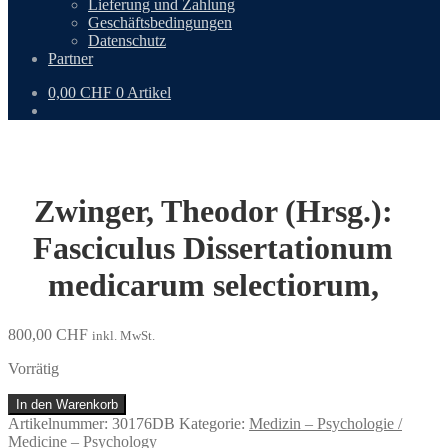
Lieferung und Zahlung
Geschäftsbedingungen
Datenschutz
Partner
0,00
CHF
0 Artikel
Zwinger, Theodor (Hrsg.):
Fasciculus Dissertationum
medicarum selectiorum,
800,00
CHF
inkl. MwSt.
Vorrätig
Zwinger,
In den Warenkorb
Theodor
Artikelnummer:
30176DB
Kategorie:
Medizin – Psychologie /
(Hrsg.):
Medicine – Psychology