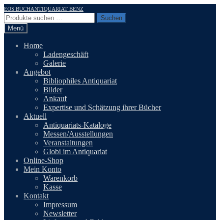
Zur
Zum
EOS BUCHANTIQUARIAT BENZ
Navigation
Inhalt
Suchen
Suchen
springen
springen
nach:
Menü
Home
Ladengeschäft
Galerie
Angebot
Bibliophiles Antiquariat
Bilder
Ankauf
Expertise und Schätzung ihrer Bücher
Aktuell
Antiquariats-Kataloge
Messen/Ausstellungen
Veranstaltungen
Globi im Antiquariat
Online-Shop
Mein Konto
Warenkorb
Kasse
Kontakt
Impressum
Newsletter