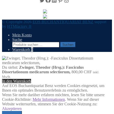
© Copyright 2026
EOS BUCHANTIQUARIAT BENZ
support
by
HTMfactory ®
Mein Konto
Suche
Suchen
Suchen
nach:
Warenkorb
0
Du siehst:
Zwinger, Theodor (Hrsg.): Fasciculus
Dissertationum medicarum selectiorum,
800,00
CHF
inkl.
MwSt.
In den Warenkorb
Auf EOS Buchantiquariat Benz werden Cookies eingesetzt, um
Ihnen ein optimales Benutzererlebnis zu ermöglichen.
Wenn Sie mehr darüber erfahren möchten, lesen Sie bitte unsere
Cookie-Richtlinie:
Mehr Informationen
. Wenn Sie auf dieser
Website weitersurfen, stimmen Sie der Cookie-Nutzung zu:
Akzeptieren