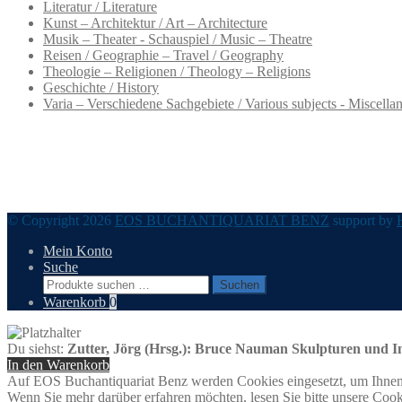
Literatur / Literature
Kunst – Architektur / Art – Architecture
Musik – Theater - Schauspiel / Music – Theatre
Reisen / Geographie – Travel / Geography
Theologie – Religionen / Theology – Religions
Geschichte / History
Varia – Verschiedene Sachgebiete / Various subjects - Miscella
© Copyright 2026
EOS BUCHANTIQUARIAT BENZ
support by
Mein Konto
Suche
Suchen
Suchen
nach:
Warenkorb
0
Du siehst:
Zutter, Jörg (Hrsg.): Bruce Nauman Skulpturen und In
In den Warenkorb
Auf EOS Buchantiquariat Benz werden Cookies eingesetzt, um Ihnen 
Wenn Sie mehr darüber erfahren möchten, lesen Sie bitte unsere Cook