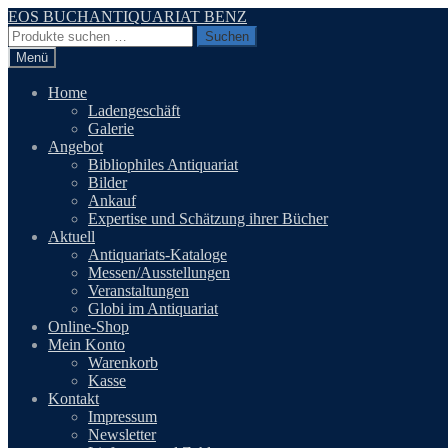
Zur
Zum
EOS BUCHANTIQUARIAT BENZ
Navigation
Inhalt
Suchen
Suchen
springen
springen
nach:
Menü
Home
Ladengeschäft
Galerie
Angebot
Bibliophiles Antiquariat
Bilder
Ankauf
Expertise und Schätzung ihrer Bücher
Aktuell
Antiquariats-Kataloge
Messen/Ausstellungen
Veranstaltungen
Globi im Antiquariat
Online-Shop
Mein Konto
Warenkorb
Kasse
Kontakt
Impressum
Newsletter