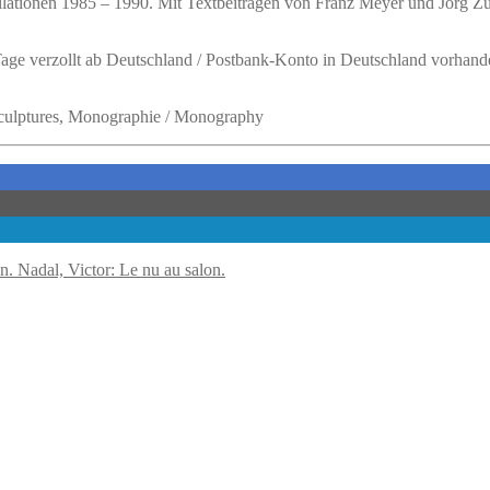
lationen 1985 – 1990.
Mit Textbeiträgen von Franz Meyer und Jörg Zut
 Tage verzollt ab Deutschland / Postbank-Konto in Deutschland vorhand
/ Sculptures, Monographie / Monography
Nadal, Victor: Le nu au salon.