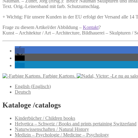
Nauman. –
Zutter, Jörg (Hrsg.):
Bruce Nauman Skulpturen und Instal
1985
Text. Orig.-Leinenband mit farb. Schutzumschlag.
-
1990.
+ Wichtig: Für unsere Kunden in der EU erfolgt der Versand alle 14
Menge
Frage zu diesem Artikel/der Abbildung –
Kontakt
?
Kunst – Architektur / Art – Architecture, Bildhauerei – Skulpturen 
Farbige Kartons.
English
(
Englisch
)
Deutsch
Kataloge /catalogs
Kinderbücher / Children books
Helvetica – Schweiz / Books and prints pertaining Switzerland
Naturwissenschaften / Natural History
Medizin – Psychologie / Medicine – Psychology