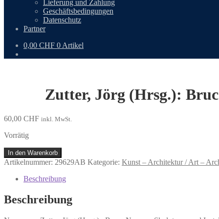
Lieferung und Zahlung
Geschäftsbedingungen
Datenschutz
Partner
0,00
CHF
0 Artikel
Zutter, Jörg (Hrsg.): Bru
60,00
CHF
inkl. MwSt.
Vorrätig
Zutter,
In den Warenkorb
Jörg
Artikelnummer:
29629AB
Kategorie:
Kunst – Architektur / Art – Arc
(Hrsg.):
Bruce
Beschreibung
Nauman
Skulpturen
Beschreibung
und
Installationen