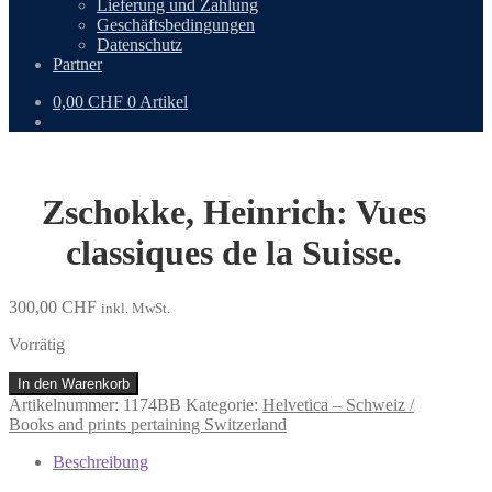
Lieferung und Zahlung
Geschäftsbedingungen
Datenschutz
Partner
0,00
CHF
0 Artikel
Zschokke, Heinrich: Vues
classiques de la Suisse.
300,00
CHF
inkl. MwSt.
Vorrätig
Zschokke,
In den Warenkorb
Heinrich:
Artikelnummer:
1174BB
Kategorie:
Helvetica – Schweiz /
Vues
Books and prints pertaining Switzerland
classiques
de
Beschreibung
la