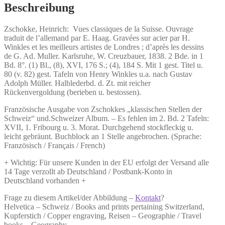
Suisse.
Beschreibung
Menge
Zschokke, Heinrich:
Vues classiques de la Suisse.
Ouvrage
traduit de l’allemand par E. Haag. Gravées sur acier par H.
Winkles et les meilleurs artistes de Londres ; d’après les dessins
de G. Ad. Muller. Karlsruhe, W. Creuzbauer, 1838. 2 Bde. in 1
Bd. 8°. (1) Bl., (8), XVI, 176 S.; (4), 184 S. Mit 1 gest. Titel u.
80 (v. 82) gest. Tafeln von Henry Winkles u.a. nach Gustav
Adolph Müller. Halblederbd. d. Zt. mit reicher
Rückenvergoldung (berieben u. bestossen).
Französische Ausgabe von Zschokkes „klassischen Stellen der
Schweiz“ und.Schweizer Album. – Es fehlen im 2. Bd. 2 Tafeln:
XVII, 1. Fribourg u. 3. Morat. Durchgehend stockfleckig u.
leicht gebräunt. Buchblock an 1 Stelle angebrochen. (Sprache:
Französisch / Français / French)
+ Wichtig: Für unsere Kunden in der EU erfolgt der Versand alle
14 Tage verzollt ab Deutschland / Postbank-Konto in
Deutschland vorhanden +
Frage zu diesem Artikel/der Abbildung –
Kontakt
?
Helvetica – Schweiz / Books and prints pertaining Switzerland,
Kupferstich / Copper engraving, Reisen – Geographie / Travel
books – Geography