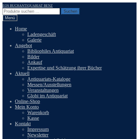
Zur
Zum
EOS BUCHANTIQUARIAT BENZ
Navigation
Inhalt
Suchen
Suchen
springen
springen
nach:
Menü
Home
Ladengeschäft
Galerie
Angebot
Bibliophiles Antiquariat
Bilder
Ankauf
Expertise und Schätzung ihrer Bücher
Aktuell
Antiquariats-Kataloge
Messen/Ausstellungen
Veranstaltungen
Globi im Antiquariat
Online-Shop
Mein Konto
Warenkorb
Kasse
Kontakt
Impressum
Newsletter