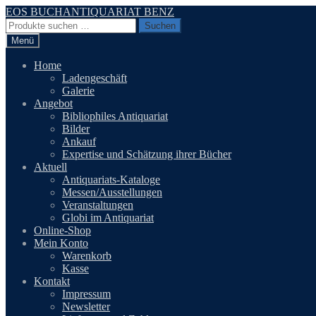
Zur
Zum
EOS BUCHANTIQUARIAT BENZ
Navigation
Inhalt
Suchen
Suchen
springen
springen
nach:
Menü
Home
Ladengeschäft
Galerie
Angebot
Bibliophiles Antiquariat
Bilder
Ankauf
Expertise und Schätzung ihrer Bücher
Aktuell
Antiquariats-Kataloge
Messen/Ausstellungen
Veranstaltungen
Globi im Antiquariat
Online-Shop
Mein Konto
Warenkorb
Kasse
Kontakt
Impressum
Newsletter