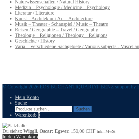
Naturwissenschaften / Natural History
Medizin – Psychologie / Medicine – Psychology
Literatur / Literature
Kunst – Architektur / Art – Architecture
Musik – Theater - Schauspiel / Music – Theatre
Reisen / Geographie – Travel / Geography
Theologie – Religionen / Theology – Religions
Geschichte / History
Varia – Verschiedene Sachgebiete / Various subjects - Miscella
© Copyright 2026
EOS BUCHANTIQUARIAT BENZ
support by
Mein Konto
Suche
Suchen
Suchen
nach:
Warenkorb
0
Du siehst:
Wiggli, Oscar: Egwer.
150,00
CHF
inkl. MwSt.
In den Warenkorb