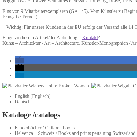
Wiggli, Oscar:
Egwer.
Sculptures et dessins. Fribourg, Iroise, 1995. 
Eins von 9 Mitarbeiterexemplaren (GA 145). Vom Künstler zu Beginn s
Français / French)
+ Wichtig: Für unsere Kunden in der EU erfolgt der Versand alle 14
Frage zu diesem Artikel/der Abbildung –
Kontakt
?
Kunst – Architektur / Art – Architecture, Künstler-Monographien / A
Wieners, John: Broken Woman.
Wiggli, Os
English
(
Englisch
)
Deutsch
Kataloge /catalogs
Kinderbücher / Children books
Helvetica – Schweiz / Books and prints pertaining Switzerland