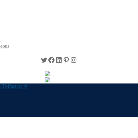
neous
Twitter
Facebook
LinkedIn
Pinterest
Instagram
HTMfactory ®