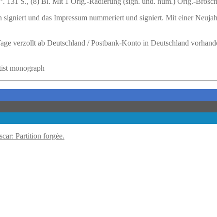
8°. 131 S., (8) Bl. Mit 1 Orig.-Radierung (sign. und. num.) Orig.-Brosch
igniert und das Impressum nummeriert und signiert. Mit einer Neujahrs
 Tage verzollt ab Deutschland / Postbank-Konto in Deutschland vorhand
rtist monograph
car: Partition forgée.