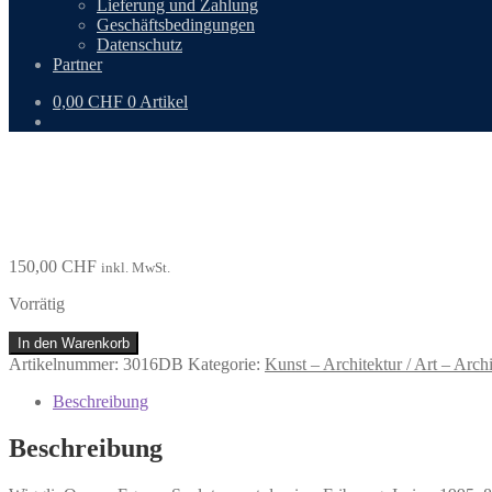
Lieferung und Zahlung
Geschäftsbedingungen
Datenschutz
Partner
0,00
CHF
0 Artikel
150,00
CHF
inkl. MwSt.
Vorrätig
Wiggli,
In den Warenkorb
Oscar:
Artikelnummer:
3016DB
Kategorie:
Kunst – Architektur / Art – Archi
Egwer.
Menge
Beschreibung
Beschreibung