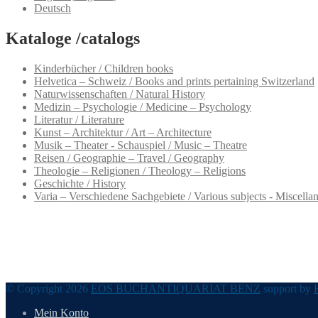
Deutsch
Kataloge /catalogs
Kinderbücher / Children books
Helvetica – Schweiz / Books and prints pertaining Switzerland
Naturwissenschaften / Natural History
Medizin – Psychologie / Medicine – Psychology
Literatur / Literature
Kunst – Architektur / Art – Architecture
Musik – Theater - Schauspiel / Music – Theatre
Reisen / Geographie – Travel / Geography
Theologie – Religionen / Theology – Religions
Geschichte / History
Varia – Verschiedene Sachgebiete / Various subjects - Miscella
© Copyright 2026
EOS BUCHANTIQUARIAT BENZ
support by
Mein Konto