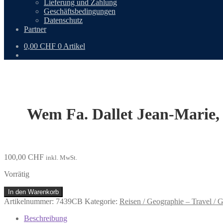
Lieferung und Zahlung
Geschäftsbedingungen
Datenschutz
Partner
0,00
CHF
0 Artikel
Wem Fa. Dallet Jean-Marie,
100,00
CHF
inkl. MwSt.
Vorrätig
Wem
In den Warenkorb
Fa.
Artikelnummer:
7439CB
Kategorie:
Reisen / Geographie – Travel / 
Dallet
Jean-
Beschreibung