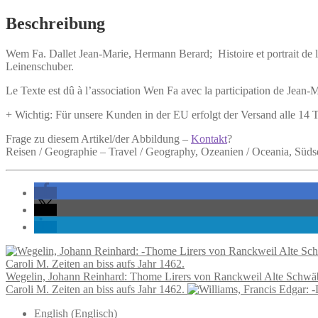
Marie,
Hermann
Beschreibung
Berard;
Histoire
Wem Fa. Dallet Jean-Marie, Hermann Berard;
Histoire et portrait d
et
Leinenschuber.
portrait
de
Le Texte est dû à l’association Wen Fa avec la participation de Jean
la
communauté
+ Wichtig: Für unsere Kunden in der EU erfolgt der Versand alle 14
chinoise
de
Frage zu diesem Artikel/der Abbildung –
Kontakt
?
Tahiti.
Reisen / Geographie – Travel / Geography, Ozeanien / Oceania, Südse
Menge
Wegelin, Johann Reinhard: Thome Lirers von Ranckweil Alte Schwäb
Caroli M. Zeiten an biss aufs Jahr 1462.
English
(
Englisch
)