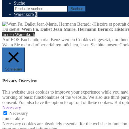
Suche
Suchen
Suchen
nach:
Warenkorb
0
Du siehst:
Wem Fa. Dallet Jean-Marie, Hermann Berard; Histoire e
In den Warenkorb
Auf EOS Buchantiquariat Benz werden Cookies eingesetzt, um Ihnen 
Wenn Sie mehr darüber erfahren möchten, lesen Sie bitte unsere Cook
Schließen
Privacy Overview
This website uses cookies to improve your experience while you navigat
working of basic functionalities of the website. We also use third-pa
consent. You also have the option to opt-out of these cookies. But op
Necessary
Necessary
immer aktiv
Necessary cookies are absolutely essential for the website to function 
store any personal information.