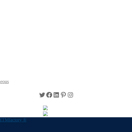
neous
Twitter
Facebook
LinkedIn
Pinterest
Instagram
HTMfactory ®