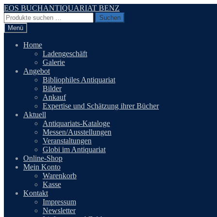
Zur
Zum
EOS BUCHANTIQUARIAT BENZ
Navigation
Inhalt
Suchen
Suchen
springen
springen
nach:
Menü
Home
Ladengeschäft
Galerie
Angebot
Bibliophiles Antiquariat
Bilder
Ankauf
Expertise und Schätzung ihrer Bücher
Aktuell
Antiquariats-Kataloge
Messen/Ausstellungen
Veranstaltungen
Globi im Antiquariat
Online-Shop
Mein Konto
Warenkorb
Kasse
Kontakt
Impressum
Newsletter