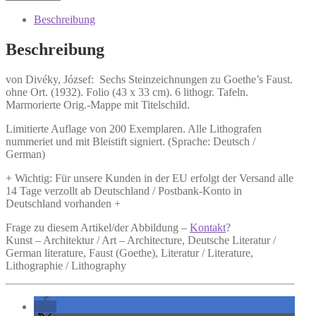
Sechs
Steinzeichnungen
Beschreibung
zu
Goethe's
Beschreibung
Faust.
Menge
von Divéky, József:
Sechs Steinzeichnungen zu Goethe’s Faust.
ohne Ort. (1932). Folio (43 x 33 cm). 6 lithogr. Tafeln.
Marmorierte Orig.-Mappe mit Titelschild.
Limitierte Auflage von 200 Exemplaren. Alle Lithografen
nummeriet und mit Bleistift signiert. (Sprache: Deutsch /
German)
+ Wichtig: Für unsere Kunden in der EU erfolgt der Versand alle
14 Tage verzollt ab Deutschland / Postbank-Konto in
Deutschland vorhanden +
Frage zu diesem Artikel/der Abbildung –
Kontakt
?
Kunst – Architektur / Art – Architecture, Deutsche Literatur /
German literature, Faust (Goethe), Literatur / Literature,
Lithographie / Lithography