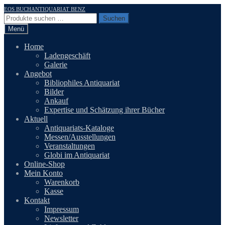
Zur
Zum
EOS BUCHANTIQUARIAT BENZ
Navigation
Inhalt
Suchen
Suchen
springen
springen
nach:
Menü
Home
Ladengeschäft
Galerie
Angebot
Bibliophiles Antiquariat
Bilder
Ankauf
Expertise und Schätzung ihrer Bücher
Aktuell
Antiquariats-Kataloge
Messen/Ausstellungen
Veranstaltungen
Globi im Antiquariat
Online-Shop
Mein Konto
Warenkorb
Kasse
Kontakt
Impressum
Newsletter