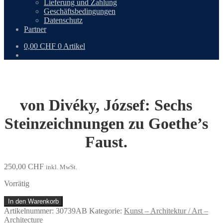
Lieferung und Zahlung
Geschäftsbedingungen
Datenschutz
Partner
0,00
CHF
0 Artikel
von Divéky, József: Sechs
Steinzeichnungen zu Goethe’s
Faust.
250,00
CHF
inkl. MwSt.
Vorrätig
von
In den Warenkorb
Divéky,
Artikelnummer:
30739AB
Kategorie:
Kunst – Architektur / Art –
József:
Architecture