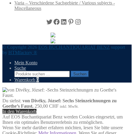
Varia – Verschiedene Sachgebiete / Various subjects -
Miscellaneous
Twitter
Facebook
LinkedIn
Pinterest
Instagram
© Copyright 2026
EOS BUCHANTIQUARIAT BENZ
support
by
HTMfactory ®
Mein Konto
Suche
Suchen
Suchen
nach:
Warenkorb
0
Du siehst:
von Divéky, József: Sechs Steinzeichnungen zu
Goethe’s Faust.
250,00
CHF
inkl. MwSt.
In den Warenkorb
Auf EOS Buchantiquariat Benz werden Cookies eingesetzt, um
Ihnen ein optimales Benutzererlebnis zu ermöglichen.
Wenn Sie mehr darüber erfahren möchten, lesen Sie bitte unsere
Cookie-Richtlinie:
Mehr Informationen
. Wenn Sie auf dieser