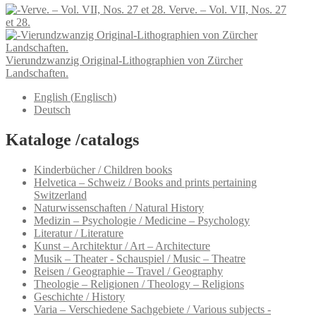
Verve. – Vol. VII, Nos. 27
et 28.
Vierundzwanzig Original-Lithographien von Zürcher
Landschaften.
English
(
Englisch
)
Deutsch
Kataloge /catalogs
Kinderbücher / Children books
Helvetica – Schweiz / Books and prints pertaining
Switzerland
Naturwissenschaften / Natural History
Medizin – Psychologie / Medicine – Psychology
Literatur / Literature
Kunst – Architektur / Art – Architecture
Musik – Theater - Schauspiel / Music – Theatre
Reisen / Geographie – Travel / Geography
Theologie – Religionen / Theology – Religions
Geschichte / History
Varia – Verschiedene Sachgebiete / Various subjects -