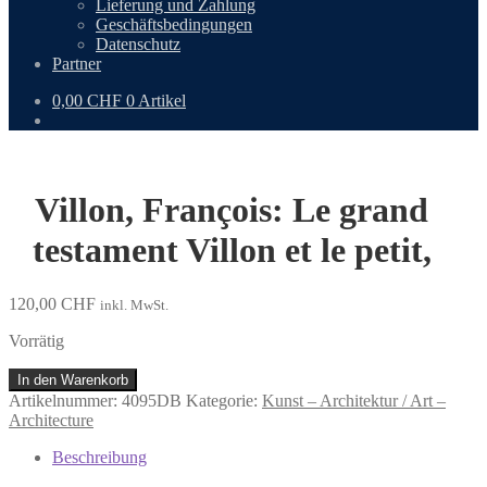
Lieferung und Zahlung
Geschäftsbedingungen
Datenschutz
Partner
0,00
CHF
0 Artikel
Villon, François: Le grand
testament Villon et le petit,
120,00
CHF
inkl. MwSt.
Vorrätig
Villon,
In den Warenkorb
François:
Artikelnummer:
4095DB
Kategorie:
Kunst – Architektur / Art –
Le
Architecture
grand
testament
Beschreibung
Villon