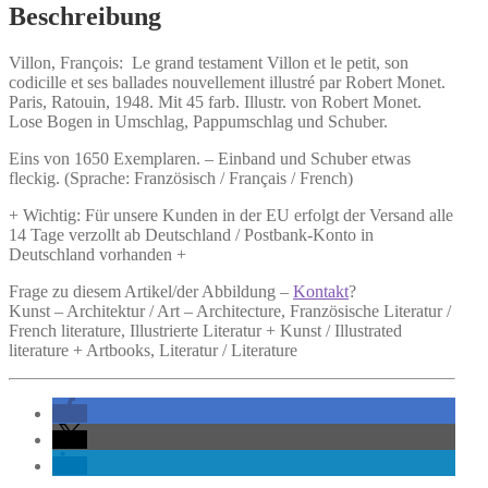
et
Beschreibung
le
petit,
Villon, François:
Le grand testament Villon et le petit,
son
Menge
codicille et ses ballades nouvellement illustré par Robert Monet.
Paris, Ratouin, 1948. Mit 45 farb. Illustr. von Robert Monet.
Lose Bogen in Umschlag, Pappumschlag und Schuber.
Eins von 1650 Exemplaren. – Einband und Schuber etwas
fleckig. (Sprache: Französisch / Français / French)
+ Wichtig: Für unsere Kunden in der EU erfolgt der Versand alle
14 Tage verzollt ab Deutschland / Postbank-Konto in
Deutschland vorhanden +
Frage zu diesem Artikel/der Abbildung –
Kontakt
?
Kunst – Architektur / Art – Architecture, Französische Literatur /
French literature, Illustrierte Literatur + Kunst / Illustrated
literature + Artbooks, Literatur / Literature