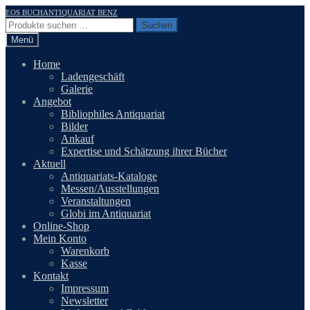
Zur
Zum
EOS BUCHANTIQUARIAT BENZ
Navigation
Inhalt
Suchen
Suchen
springen
springen
nach:
Menü
Home
Ladengeschäft
Galerie
Angebot
Bibliophiles Antiquariat
Bilder
Ankauf
Expertise und Schätzung ihrer Bücher
Aktuell
Antiquariats-Kataloge
Messen/Ausstellungen
Veranstaltungen
Globi im Antiquariat
Online-Shop
Mein Konto
Warenkorb
Kasse
Kontakt
Impressum
Newsletter