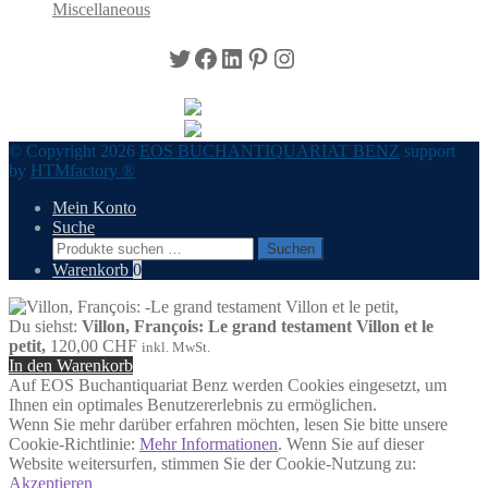
Miscellaneous
Twitter
Facebook
LinkedIn
Pinterest
Instagram
© Copyright 2026
EOS BUCHANTIQUARIAT BENZ
support
by
HTMfactory ®
Mein Konto
Suche
Suchen
Suchen
nach:
Warenkorb
0
Du siehst:
Villon, François: Le grand testament Villon et le
petit,
120,00
CHF
inkl. MwSt.
In den Warenkorb
Auf EOS Buchantiquariat Benz werden Cookies eingesetzt, um
Ihnen ein optimales Benutzererlebnis zu ermöglichen.
Wenn Sie mehr darüber erfahren möchten, lesen Sie bitte unsere
Cookie-Richtlinie:
Mehr Informationen
. Wenn Sie auf dieser
Website weitersurfen, stimmen Sie der Cookie-Nutzung zu:
Akzeptieren