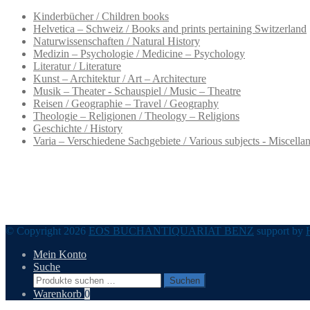
Kinderbücher / Children books
Helvetica – Schweiz / Books and prints pertaining Switzerland
Naturwissenschaften / Natural History
Medizin – Psychologie / Medicine – Psychology
Literatur / Literature
Kunst – Architektur / Art – Architecture
Musik – Theater - Schauspiel / Music – Theatre
Reisen / Geographie – Travel / Geography
Theologie – Religionen / Theology – Religions
Geschichte / History
Varia – Verschiedene Sachgebiete / Various subjects - Miscella
© Copyright 2026
EOS BUCHANTIQUARIAT BENZ
support by
Mein Konto
Suche
Suchen
Suchen
nach:
Warenkorb
0