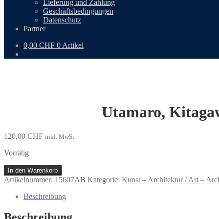
Lieferung und Zahlung
Geschäftsbedingungen
Datenschutz
Partner
0,00
CHF
0 Artikel
Utamaro, Kitagaw
120,00
CHF
inkl. MwSt.
Vorrätig
Utamaro,
In den Warenkorb
Kitagawa:
Artikelnummer:
15607AB
Kategorie:
Kunst – Architektur / Art – Arc
Die
Seidenraupenzucht.
Beschreibung
Ein
Frauenberuf.
Beschreibung