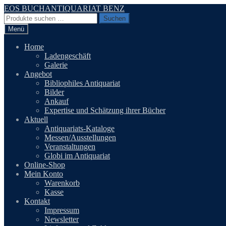
Zur
Zum
EOS BUCHANTIQUARIAT BENZ
Navigation
Inhalt
Suchen
Suchen
springen
springen
nach:
Menü
Home
Ladengeschäft
Galerie
Angebot
Bibliophiles Antiquariat
Bilder
Ankauf
Expertise und Schätzung ihrer Bücher
Aktuell
Antiquariats-Kataloge
Messen/Ausstellungen
Veranstaltungen
Globi im Antiquariat
Online-Shop
Mein Konto
Warenkorb
Kasse
Kontakt
Impressum
Newsletter