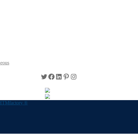
neous
Twitter
Facebook
LinkedIn
Pinterest
Instagram
HTMfactory ®