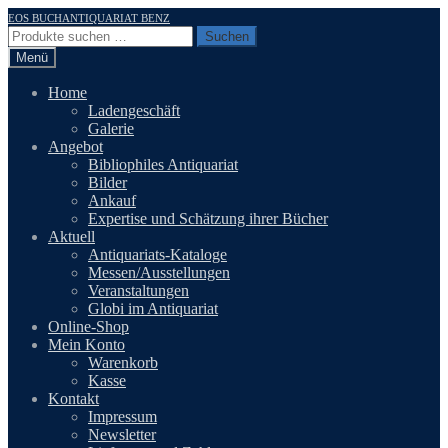
Zur
Zum
EOS BUCHANTIQUARIAT BENZ
Navigation
Inhalt
Suchen
Suchen
springen
springen
nach:
Menü
Home
Ladengeschäft
Galerie
Angebot
Bibliophiles Antiquariat
Bilder
Ankauf
Expertise und Schätzung ihrer Bücher
Aktuell
Antiquariats-Kataloge
Messen/Ausstellungen
Veranstaltungen
Globi im Antiquariat
Online-Shop
Mein Konto
Warenkorb
Kasse
Kontakt
Impressum
Newsletter