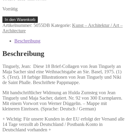
Vorrätig
Tinguely,
In den Warenkorb
Jean:
Artikelnummer:
5055DB
Kategorie:
Kunst – Architektur / Art –
Diese
Architecture
18
Brief-
Beschreibung
Collagen
von
Beschreibung
Jean
Tinguely
Tinguely, Jean:
Diese 18 Brief-Collagen von Jean Tinguely an
an
Maja Sacher sind eine Weihnachtsgabe an Sie.
Basel, 1975. (1)
Maja
S. (Text). 18 farbige Illlustrationen von Jean Tinguely und Niki
Sacher
de Saint Phalle. Beschriftete Pappmappe.
sind
eine
Mit handschriftlicher Widmung an Hulda Zumsteg von Jean
Weihnachtsgabe
Tinguely und Maja Sacher, datiert. Nr. 92 von 300 Exemplaren.
an
Mit einem Vorwort von Werner Düggelin. – Mappe mit
Sie.
kleineren Einrissen. (Sprache: Deutsch / German)
Menge
+ Wichtig: Für unsere Kunden in der EU erfolgt der Versand alle
14 Tage verzollt ab Deutschland / Postbank-Konto in
Deutschland vorhanden +