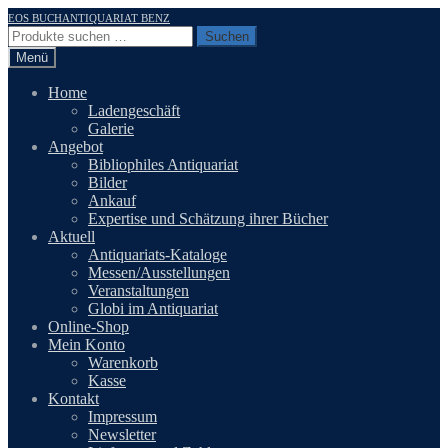
Zur
Zum
EOS BUCHANTIQUARIAT BENZ
Navigation
Inhalt
Suchen
Suchen
springen
springen
nach:
Menü
Home
Ladengeschäft
Galerie
Angebot
Bibliophiles Antiquariat
Bilder
Ankauf
Expertise und Schätzung ihrer Bücher
Aktuell
Antiquariats-Kataloge
Messen/Ausstellungen
Veranstaltungen
Globi im Antiquariat
Online-Shop
Mein Konto
Warenkorb
Kasse
Kontakt
Impressum
Newsletter