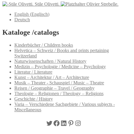
Stile Olivetti.
Olivier Strebelle.
English
(
Englisch
)
Deutsch
Kataloge /catalogs
Kinderbücher / Children books
Helvetica – Schweiz / Books and prints pertaining
Switzerland
Naturwissenschaften / Natural History
Medizin – Psychologie / Medicine – Psychology
Literatur / Literature
Kunst – Architektur / Art – Architecture
Musik – Theater - Schauspiel / Music – Theatre
Reisen / Geographie – Travel / Geography
Theologie – Religionen / Theology – Religions
Geschichte / History
Varia – Verschiedene Sachgebiete / Various subjects -
Miscellaneous
Twitter
Facebook
LinkedIn
Pinterest
Instagram