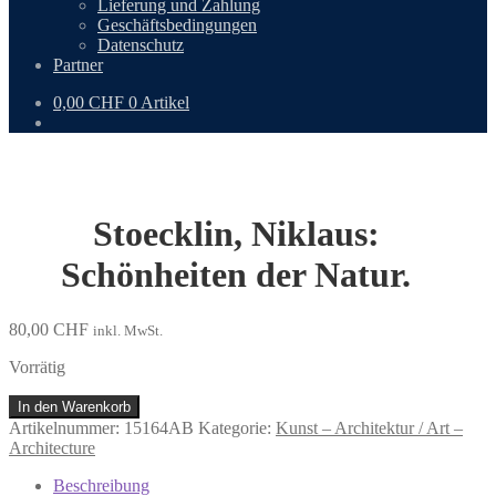
Lieferung und Zahlung
Geschäftsbedingungen
Datenschutz
Partner
0,00
CHF
0 Artikel
Stoecklin, Niklaus:
Schönheiten der Natur.
80,00
CHF
inkl. MwSt.
Vorrätig
Stoecklin,
In den Warenkorb
Niklaus:
Artikelnummer:
15164AB
Kategorie:
Kunst – Architektur / Art –
Schönheiten
Architecture
der
Natur.
Beschreibung