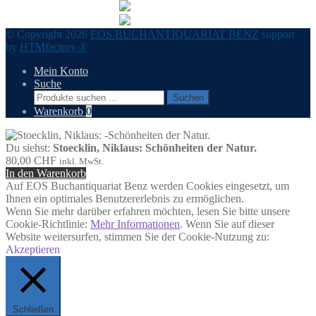
© Copyright 2026
EOS BUCHANTIQUARIAT BENZ
support
by
HTMfactory ®
Mein Konto
Suche
Suchen
Suchen
nach:
Warenkorb
0
Du siehst:
Stoecklin, Niklaus: Schönheiten der Natur.
80,00
CHF
inkl. MwSt.
In den Warenkorb
Auf EOS Buchantiquariat Benz werden Cookies eingesetzt, um
Ihnen ein optimales Benutzererlebnis zu ermöglichen.
Wenn Sie mehr darüber erfahren möchten, lesen Sie bitte unsere
Cookie-Richtlinie:
Mehr Informationen
. Wenn Sie auf dieser
Website weitersurfen, stimmen Sie der Cookie-Nutzung zu:
Akzeptieren
Schließen