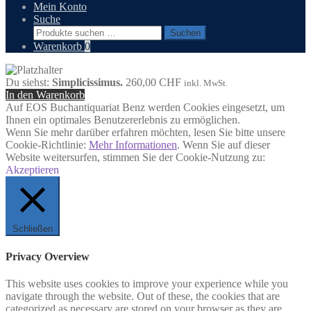
Mein Konto
Suche
Suchen
Suchen
nach:
Warenkorb
0
Du siehst:
Simplicissimus.
260,00
CHF
inkl. MwSt.
In den Warenkorb
Auf EOS Buchantiquariat Benz werden Cookies eingesetzt, um
Ihnen ein optimales Benutzererlebnis zu ermöglichen.
Wenn Sie mehr darüber erfahren möchten, lesen Sie bitte unsere
Cookie-Richtlinie:
Mehr Informationen
. Wenn Sie auf dieser
Website weitersurfen, stimmen Sie der Cookie-Nutzung zu:
Akzeptieren
Schließen
Privacy Overview
This website uses cookies to improve your experience while you
navigate through the website. Out of these, the cookies that are
categorized as necessary are stored on your browser as they are