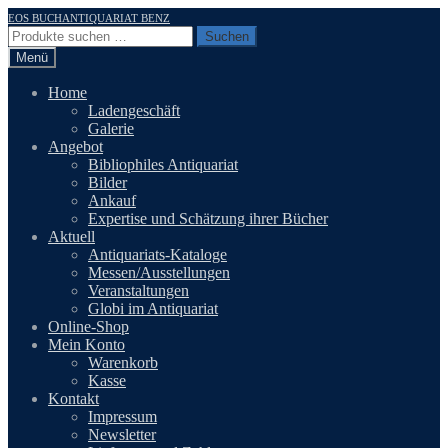
Zur
Zum
EOS BUCHANTIQUARIAT BENZ
Navigation
Inhalt
Suchen
Suchen
springen
springen
nach:
Menü
Home
Ladengeschäft
Galerie
Angebot
Bibliophiles Antiquariat
Bilder
Ankauf
Expertise und Schätzung ihrer Bücher
Aktuell
Antiquariats-Kataloge
Messen/Ausstellungen
Veranstaltungen
Globi im Antiquariat
Online-Shop
Mein Konto
Warenkorb
Kasse
Kontakt
Impressum
Newsletter