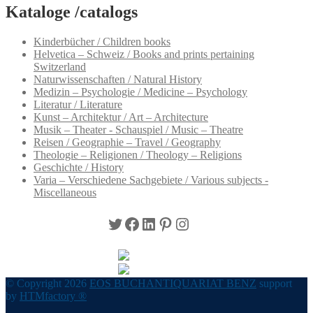
Kataloge /catalogs
Kinderbücher / Children books
Helvetica – Schweiz / Books and prints pertaining
Switzerland
Naturwissenschaften / Natural History
Medizin – Psychologie / Medicine – Psychology
Literatur / Literature
Kunst – Architektur / Art – Architecture
Musik – Theater - Schauspiel / Music – Theatre
Reisen / Geographie – Travel / Geography
Theologie – Religionen / Theology – Religions
Geschichte / History
Varia – Verschiedene Sachgebiete / Various subjects -
Miscellaneous
Twitter
Facebook
LinkedIn
Pinterest
Instagram
© Copyright 2026
EOS BUCHANTIQUARIAT BENZ
support
by
HTMfactory ®