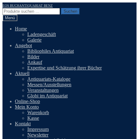
Zur
Zum
EOS BUCHANTIQUARIAT BENZ
Navigation
Inhalt
Suchen
Suchen
springen
springen
nach:
Menü
Home
Ladengeschäft
Galerie
Angebot
Bibliophiles Antiquariat
Bilder
Ankauf
Expertise und Schätzung ihrer Bücher
Aktuell
Antiquariats-Kataloge
Messen/Ausstellungen
Veranstaltungen
Globi im Antiquariat
Online-Shop
Mein Konto
Warenkorb
Kasse
Kontakt
Impressum
Newsletter