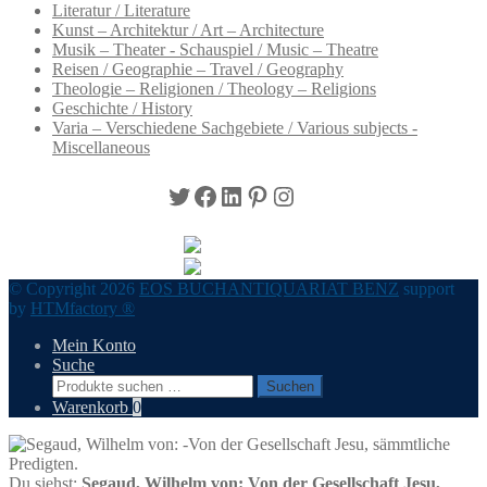
Literatur / Literature
Kunst – Architektur / Art – Architecture
Musik – Theater - Schauspiel / Music – Theatre
Reisen / Geographie – Travel / Geography
Theologie – Religionen / Theology – Religions
Geschichte / History
Varia – Verschiedene Sachgebiete / Various subjects -
Miscellaneous
Twitter
Facebook
LinkedIn
Pinterest
Instagram
© Copyright 2026
EOS BUCHANTIQUARIAT BENZ
support
by
HTMfactory ®
Mein Konto
Suche
Suchen
Suchen
nach:
Warenkorb
0
Du siehst:
Segaud, Wilhelm von: Von der Gesellschaft Jesu,