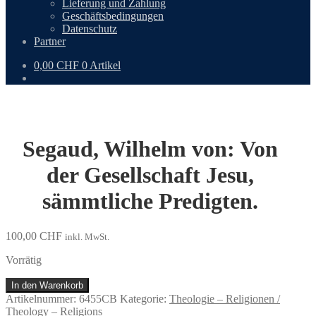
Lieferung und Zahlung
Geschäftsbedingungen
Datenschutz
Partner
0,00
CHF
0 Artikel
Segaud, Wilhelm von: Von
der Gesellschaft Jesu,
sämmtliche Predigten.
100,00
CHF
inkl. MwSt.
Vorrätig
Segaud,
In den Warenkorb
Wilhelm
Artikelnummer:
6455CB
Kategorie:
Theologie – Religionen /
von:
Theology – Religions