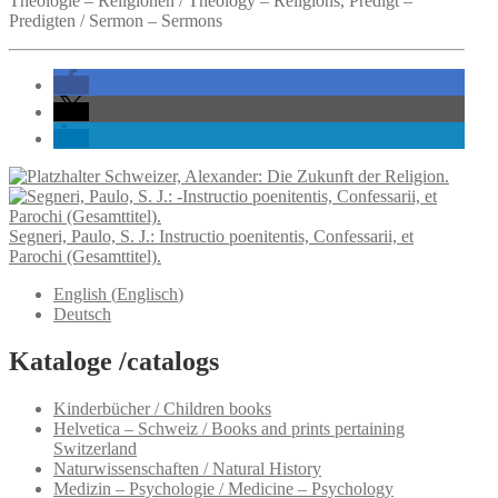
Theologie – Religionen / Theology – Religions, Predigt –
Predigten / Sermon – Sermons
Schweizer, Alexander: Die Zukunft der Religion.
Segneri, Paulo, S. J.: Instructio poenitentis, Confessarii, et
Parochi (Gesamttitel).
English
(
Englisch
)
Deutsch
Kataloge /catalogs
Kinderbücher / Children books
Helvetica – Schweiz / Books and prints pertaining
Switzerland
Naturwissenschaften / Natural History
Medizin – Psychologie / Medicine – Psychology