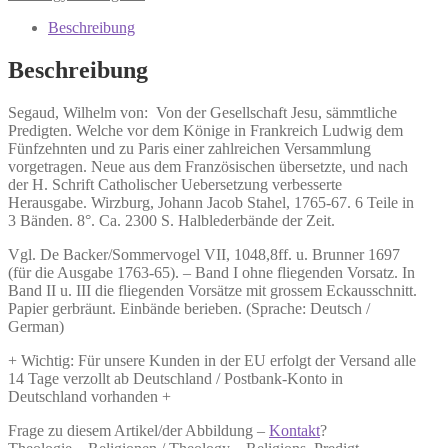
Von
der
Beschreibung
Gesellschaft
Jesu,
Beschreibung
sämmtliche
Predigten.
Segaud, Wilhelm von:
Von der Gesellschaft Jesu, sämmtliche
Menge
Predigten.
Welche vor dem Könige in Frankreich Ludwig dem
Fünfzehnten und zu Paris einer zahlreichen Versammlung
vorgetragen. Neue aus dem Französischen übersetzte, und nach
der H. Schrift Catholischer Uebersetzung verbesserte
Herausgabe. Wirzburg, Johann Jacob Stahel, 1765-67. 6 Teile in
3 Bänden. 8°. Ca. 2300 S. Halblederbände der Zeit.
Vgl. De Backer/Sommervogel VII, 1048,8ff. u. Brunner 1697
(für die Ausgabe 1763-65). – Band I ohne fliegenden Vorsatz. In
Band II u. III die fliegenden Vorsätze mit grossem Eckausschnitt.
Papier gerbräunt. Einbände berieben. (Sprache: Deutsch /
German)
+ Wichtig: Für unsere Kunden in der EU erfolgt der Versand alle
14 Tage verzollt ab Deutschland / Postbank-Konto in
Deutschland vorhanden +
Frage zu diesem Artikel/der Abbildung –
Kontakt
?