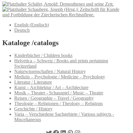
Schäfer, Arnold: Demosthenes und seine Zeit.
Schauberg, Joseph (Hrsg.): Zeitschrift für Kunde
und Fortbildung der Zürcherischen Rechtspflege.
English
(
Englisch
)
Deutsch
Kataloge /catalogs
Kinderbücher / Children books
Helvetica – Schweiz / Books and prints pertaining
Switzerland
Naturwissenschaften / Natural History
Medizin – Psychologie / Medicine – Psychology
Literatur / Literature
Kunst – Architektur / Art – Architecture
Musik – Theater - Schauspiel / Music – Theatre
Reisen / Geographie – Travel / Geography
Theologie – Religionen / Theology – Religions
Geschichte / History
Varia – Verschiedene Sachgebiete / Various subjects -
Miscellaneous
Twitter
Facebook
LinkedIn
Pinterest
Instagram