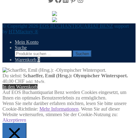
© Copyright 2026
EOS BUCHANTIQUARIAT BENZ
support
by
HTMfactory ®
Mein Konto
Suche
Suchen
Suchen
nach:
Warenkorb
0
Du siehst:
Schaeffer, Emil (Hrsg.): Olympischer Wintersport.
40,00
CHF
inkl. MwSt.
In den Warenkorb
Auf EOS Buchantiquariat Benz werden Cookies eingesetzt, um
Ihnen ein optimales Benutzererlebnis zu ermöglichen.
Wenn Sie mehr darüber erfahren möchten, lesen Sie bitte unsere
Cookie-Richtlinie:
Mehr Informationen
. Wenn Sie auf dieser
Website weitersurfen, stimmen Sie der Cookie-Nutzung zu:
Akzeptieren