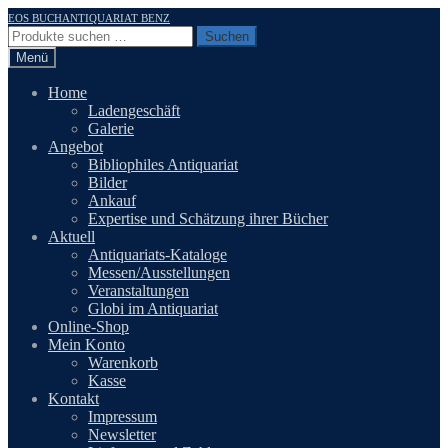
Zur
Zum
EOS BUCHANTIQUARIAT BENZ
Navigation
Inhalt
Suchen
Suchen
springen
springen
nach:
Menü
Home
Ladengeschäft
Galerie
Angebot
Bibliophiles Antiquariat
Bilder
Ankauf
Expertise und Schätzung ihrer Bücher
Aktuell
Antiquariats-Kataloge
Messen/Ausstellungen
Veranstaltungen
Globi im Antiquariat
Online-Shop
Mein Konto
Warenkorb
Kasse
Kontakt
Impressum
Newsletter