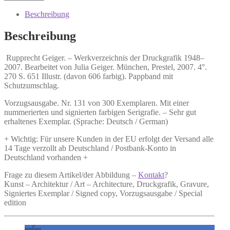
Werkverzeichnis
der
Beschreibung
Druckgrafik
1948–
Beschreibung
2007.
Menge
Rupprecht Geiger. – Werkverzeichnis der Druckgrafik 1948–
2007.
Bearbeitet von Julia Geiger. München, Prestel, 2007. 4°.
270 S. 651 Illustr. (davon 606 farbig). Pappband mit
Schutzumschlag.
Vorzugsausgabe. Nr. 131 von 300 Exemplaren. Mit einer
nummerierten und signierten farbigen Serigrafie. – Sehr gut
erhaltenes Exemplar. (Sprache: Deutsch / German)
+ Wichtig: Für unsere Kunden in der EU erfolgt der Versand alle
14 Tage verzollt ab Deutschland / Postbank-Konto in
Deutschland vorhanden +
Frage zu diesem Artikel/der Abbildung –
Kontakt
?
Kunst – Architektur / Art – Architecture, Druckgrafik, Gravure,
Signiertes Exemplar / Signed copy, Vorzugsausgabe / Special
edition