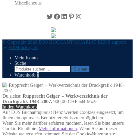
Miscellaneous
Twitter
Facebook
LinkedIn
Pinterest
Instagram
© Copyright 2026
EOS BUCHANTIQUARIAT BENZ
support
by
HTMfactory ®
Mein Konto
Suche
Suchen
Suchen
nach:
Warenkorb
0
Du siehst:
Rupprecht Geiger. – Werkverzeichnis der
Druckgrafik 1948–2007.
900,00
CHF
inkl. MwSt.
In den Warenkorb
Auf EOS Buchantiquariat Benz werden Cookies eingesetzt, um
Ihnen ein optimales Benutzererlebnis zu ermöglichen.
Wenn Sie mehr darüber erfahren möchten, lesen Sie bitte unsere
Cookie-Richtlinie:
Mehr Informationen
. Wenn Sie auf dieser
Website weitersurfen, stimmen Sie der Cookie-Nutzung zu: