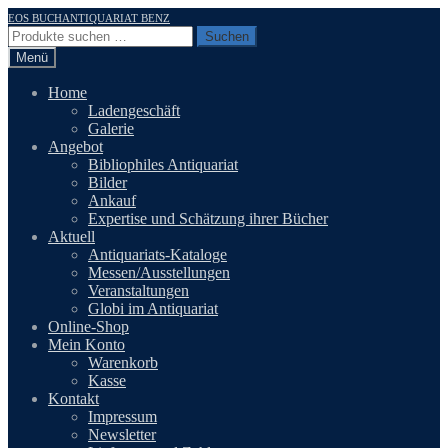
Zur
Zum
EOS BUCHANTIQUARIAT BENZ
Navigation
Inhalt
Suchen
Suchen
springen
springen
nach:
Menü
Home
Ladengeschäft
Galerie
Angebot
Bibliophiles Antiquariat
Bilder
Ankauf
Expertise und Schätzung ihrer Bücher
Aktuell
Antiquariats-Kataloge
Messen/Ausstellungen
Veranstaltungen
Globi im Antiquariat
Online-Shop
Mein Konto
Warenkorb
Kasse
Kontakt
Impressum
Newsletter