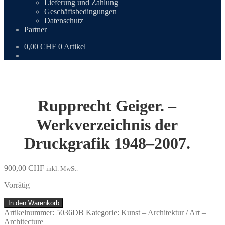
Lieferung und Zahlung
Geschäftsbedingungen
Datenschutz
Partner
0,00
CHF
0 Artikel
Rupprecht Geiger. –
Werkverzeichnis der
Druckgrafik 1948–2007.
900,00
CHF
inkl. MwSt.
Vorrätig
Rupprecht
In den Warenkorb
Geiger.
Artikelnummer:
5036DB
Kategorie:
Kunst – Architektur / Art –
–
Architecture