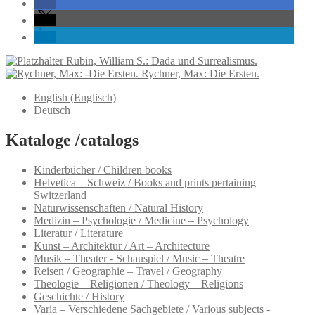
Rubin, William S.: Dada und Surrealismus.
Rychner, Max: Die Ersten.
English
(
Englisch
)
Deutsch
Kataloge /catalogs
Kinderbücher / Children books
Helvetica – Schweiz / Books and prints pertaining
Switzerland
Naturwissenschaften / Natural History
Medizin – Psychologie / Medicine – Psychology
Literatur / Literature
Kunst – Architektur / Art – Architecture
Musik – Theater - Schauspiel / Music – Theatre
Reisen / Geographie – Travel / Geography
Theologie – Religionen / Theology – Religions
Geschichte / History
Varia – Verschiedene Sachgebiete / Various subjects -