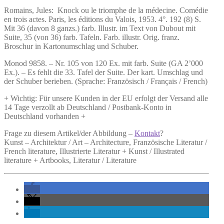
Romains, Jules:
Knock
ou le triomphe de la médecine. Comédie
en trois actes. Paris, les éditions du Valois, 1953. 4°. 192 (8) S.
Mit 36 (davon 8 ganzs.) farb. Illustr. im Text von Dubout mit
Suite, 35 (von 36) farb. Tafeln. Farb. illustr. Orig. franz.
Broschur in Kartonumschlag und Schuber.
Monod 9858. – Nr. 105 von 120 Ex. mit farb. Suite (GA 2’000
Ex.). – Es fehlt die 33. Tafel der Suite. Der kart. Umschlag und
der Schuber berieben. (Sprache: Französisch / Français / French)
+ Wichtig: Für unsere Kunden in der EU erfolgt der Versand alle
14 Tage verzollt ab Deutschland / Postbank-Konto in
Deutschland vorhanden +
Frage zu diesem Artikel/der Abbildung –
Kontakt
?
Kunst – Architektur / Art – Architecture, Französische Literatur /
French literature, Illustrierte Literatur + Kunst / Illustrated
literature + Artbooks, Literatur / Literature