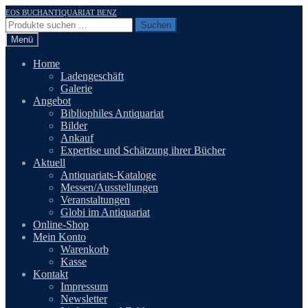
Zur
Zum
EOS BUCHANTIQUARIAT BENZ
Navigation
Inhalt
Suchen
Suchen
springen
springen
nach:
Menü
Home
Ladengeschäft
Galerie
Angebot
Bibliophiles Antiquariat
Bilder
Ankauf
Expertise und Schätzung ihrer Bücher
Aktuell
Antiquariats-Kataloge
Messen/Ausstellungen
Veranstaltungen
Globi im Antiquariat
Online-Shop
Mein Konto
Warenkorb
Kasse
Kontakt
Impressum
Newsletter