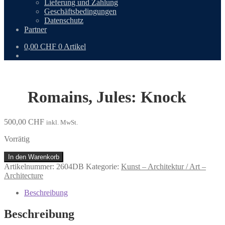
Lieferung und Zahlung
Geschäftsbedingungen
Datenschutz
Partner
0,00
CHF
0 Artikel
Romains, Jules: Knock
500,00
CHF
inkl. MwSt.
Vorrätig
Romains,
In den Warenkorb
Jules:
Artikelnummer:
2604DB
Kategorie:
Kunst – Architektur / Art –
Knock
Architecture
Menge
Beschreibung
Beschreibung