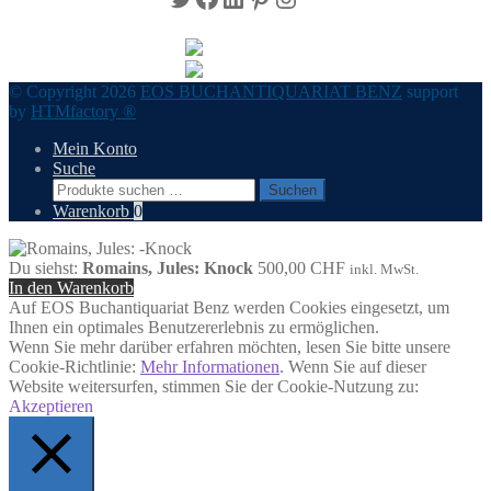
© Copyright 2026
EOS BUCHANTIQUARIAT BENZ
support
by
HTMfactory ®
Mein Konto
Suche
Suchen
Suchen
nach:
Warenkorb
0
Du siehst:
Romains, Jules: Knock
500,00
CHF
inkl. MwSt.
In den Warenkorb
Auf EOS Buchantiquariat Benz werden Cookies eingesetzt, um
Ihnen ein optimales Benutzererlebnis zu ermöglichen.
Wenn Sie mehr darüber erfahren möchten, lesen Sie bitte unsere
Cookie-Richtlinie:
Mehr Informationen
. Wenn Sie auf dieser
Website weitersurfen, stimmen Sie der Cookie-Nutzung zu:
Akzeptieren