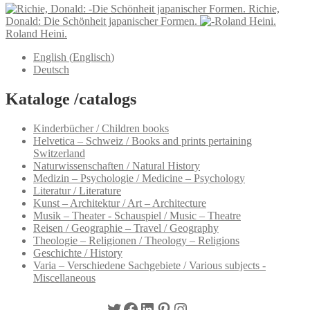
Richie,
Donald: Die Schönheit japanischer Formen.
Roland Heini.
English
(
Englisch
)
Deutsch
Kataloge /catalogs
Kinderbücher / Children books
Helvetica – Schweiz / Books and prints pertaining
Switzerland
Naturwissenschaften / Natural History
Medizin – Psychologie / Medicine – Psychology
Literatur / Literature
Kunst – Architektur / Art – Architecture
Musik – Theater - Schauspiel / Music – Theatre
Reisen / Geographie – Travel / Geography
Theologie – Religionen / Theology – Religions
Geschichte / History
Varia – Verschiedene Sachgebiete / Various subjects -
Miscellaneous
Twitter
Facebook
LinkedIn
Pinterest
Instagram