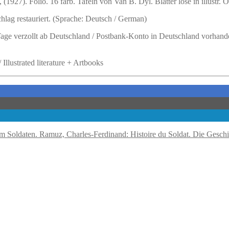
(1927). Folio. 16 farb. Tafeln von Van B. Dyl. Blätter lose in illustr.
ag restauriert. (Sprache: Deutsch / German)
 Tage verzollt ab Deutschland / Postbank-Konto in Deutschland vorhand
 Illustrated literature + Artbooks
Ramuz, Charles-Ferdinand: Histoire du Soldat. Die Gesch