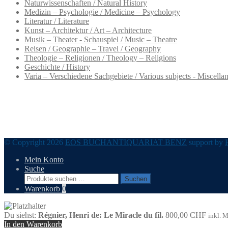
Naturwissenschaften / Natural History
Medizin – Psychologie / Medicine – Psychology
Literatur / Literature
Kunst – Architektur / Art – Architecture
Musik – Theater - Schauspiel / Music – Theatre
Reisen / Geographie – Travel / Geography
Theologie – Religionen / Theology – Religions
Geschichte / History
Varia – Verschiedene Sachgebiete / Various subjects - Miscella
© Copyright 2026
EOS BUCHANTIQUARIAT BENZ
support by
Mein Konto
Suche
Suchen
Suchen
nach:
Warenkorb
0
Du siehst:
Régnier, Henri de: Le Miracle du fil.
800,00
CHF
inkl. 
In den Warenkorb