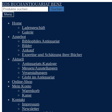
Zur
Zum
EOS BUCHANTIQUARIAT BENZ
Navigation
Inhalt
Suchen
Suchen
springen
springen
nach:
Menü
Home
Ladengeschäft
Galerie
Angebot
Bibliophiles Antiquariat
Bilder
Ankauf
Expertise und Schätzung ihrer Bücher
Aktuell
Antiquariats-Kataloge
Messen/Ausstellungen
Veranstaltungen
Globi im Antiquariat
Online-Shop
Mein Konto
Warenkorb
Kasse
Kontakt
Impressum
Newsletter