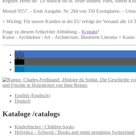
Régnier, Henri de:
Le Miracle du fil.
Seize sonnets. Paris, Simon Kra, 
Monod 9557. – Erste Ausgabe. Nr. 284 von 350 Exemplaren. – Umschl
+ Wichtig: Für unsere Kunden in der EU erfolgt der Versand alle 14
Frage zu diesem Artikel/der Abbildung –
Kontakt
?
Kunst – Architektur / Art – Architecture, Illustrierte Literatur + Kunst /
und Früchte in Holzstichen von Imre Reiner.
English
(
Englisch
)
Deutsch
Kataloge /catalogs
Kinderbücher / Children books
Helvetica – Schweiz / Books and prints pertaining Switzerland