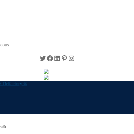
neous
Twitter
Facebook
LinkedIn
Pinterest
Instagram
HTMfactory ®
MwSt.