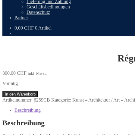
Lieferung und Zahlung
Geschäftsbedingungen
Datenschutz
Partner
0,00
CHF
0 Artikel
Régn
800,00
CHF
inkl. MwSt.
Vorrätig
Régnier,
In den Warenkorb
Henri
Artikelnummer:
6259CB
Kategorie:
Kunst – Architektur / Art – Archi
de:
Le
Beschreibung
Miracle
du
Beschreibung
fil.
Menge