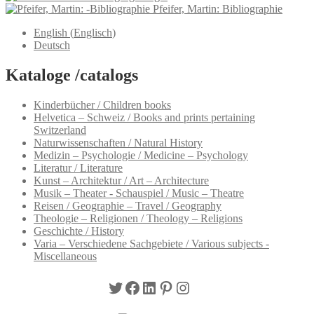
Pfeifer, Martin: Bibliographie
English
(
Englisch
)
Deutsch
Kataloge /catalogs
Kinderbücher / Children books
Helvetica – Schweiz / Books and prints pertaining
Switzerland
Naturwissenschaften / Natural History
Medizin – Psychologie / Medicine – Psychology
Literatur / Literature
Kunst – Architektur / Art – Architecture
Musik – Theater - Schauspiel / Music – Theatre
Reisen / Geographie – Travel / Geography
Theologie – Religionen / Theology – Religions
Geschichte / History
Varia – Verschiedene Sachgebiete / Various subjects -
Miscellaneous
Twitter
Facebook
LinkedIn
Pinterest
Instagram