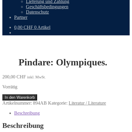
Lieferung und Zahlung
Geschäftsbedingungen
Datenschutz
Partner
0,00
CHF
0 Artikel
Pindare: Olympiques.
200,00
CHF
inkl. MwSt.
Vorrätig
Pindare:
In den Warenkorb
Olympiques.
Artikelnummer:
894AB
Kategorie:
Literatur / Literature
Menge
Beschreibung
Beschreibung