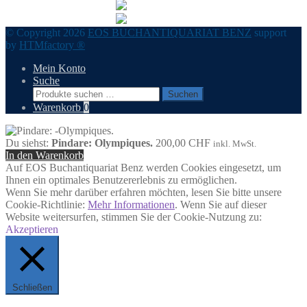
© Copyright 2026
EOS BUCHANTIQUARIAT BENZ
support
by
HTMfactory ®
Mein Konto
Suche
Suchen
Suchen
nach:
Warenkorb
0
Du siehst:
Pindare: Olympiques.
200,00
CHF
inkl. MwSt.
In den Warenkorb
Auf EOS Buchantiquariat Benz werden Cookies eingesetzt, um
Ihnen ein optimales Benutzererlebnis zu ermöglichen.
Wenn Sie mehr darüber erfahren möchten, lesen Sie bitte unsere
Cookie-Richtlinie:
Mehr Informationen
. Wenn Sie auf dieser
Website weitersurfen, stimmen Sie der Cookie-Nutzung zu:
Akzeptieren
Schließen