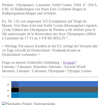
Pindare:
Olympiques.
Lausanne, André Gonin, 1944. 4°. 164 S,
6 Bl. 10 Radierungen von Hans Erni. Gefaltete Bogen in
Halbpergament-Mappe und Schuber.
Ex. Nr. 132 von insgesamt 325 Exemplaren auf Vergé du
Marais. Von Hans Erni und André Gonin (Herausgeber) signiert.
„Cette Edition des Olympiques de Pindare a été réalisée pour le
50e anniversaire de la Renovation des Jeux Olympiques célébré
a Lausanne du 17 VI au 3 VII MCMXLIV.“.
+ Wichtig: Für unsere Kunden in der EU erfolgt der Versand alle
14 Tage verzollt ab Deutschland / Postbank-Konto in
Deutschland vorhanden +
Frage zu diesem Artikel/der Abbildung –
Kontakt
?
Literatur / Literature, Klassiker Altertum / Ancient World
literature, Literatur / Literature, Olympiade / Olympic Games
Pindar: Siegesgesänge.