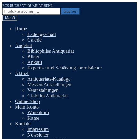
Zur
Zum
EOS BUCHANTIQUARIAT BENZ
Navigation
Inhalt
Suchen
Suchen
springen
springen
nach:
Menü
Home
Ladengeschäft
Galerie
Angebot
Bibliophiles Antiquariat
Bilder
Ankauf
Expertise und Schätzung ihrer Bücher
Aktuell
Antiquariats-Kataloge
Messen/Ausstellungen
Veranstaltungen
Globi im Antiquariat
Online-Shop
Mein Konto
Warenkorb
Kasse
Kontakt
Impressum
Newsletter