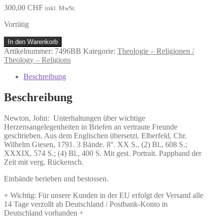
300,00
CHF
inkl. MwSt.
Vorrätig
Newton,
In den Warenkorb
John:
Artikelnummer:
7496BB
Kategorie:
Theologie – Religionen /
Unterhaltungen
Theology – Religions
über
wichtige
Beschreibung
Herzensangelegenheiten
in
Beschreibung
Briefen
an
Newton, John:
Unterhaltungen über wichtige
vertraute
Herzensangelegenheiten in Briefen an vertraute Freunde
Freunde
geschrieben.
Aus dem Englischen übersetzt. Elberfeld, Chr.
geschrieben.
Wilhelm Giesen, 1791. 3 Bände. 8°. XX S., (2) Bl., 608 S.;
Menge
XXXIX, 574 S.; (4) Bl., 400 S. Mit gest. Portrait. Pappband der
Zeit mit verg. Rückensch.
Einbände berieben und bestossen.
+ Wichtig: Für unsere Kunden in der EU erfolgt der Versand alle
14 Tage verzollt ab Deutschland / Postbank-Konto in
Deutschland vorhanden +