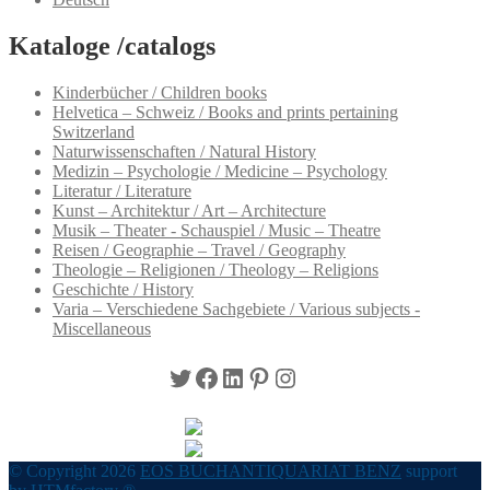
Kataloge /catalogs
Kinderbücher / Children books
Helvetica – Schweiz / Books and prints pertaining
Switzerland
Naturwissenschaften / Natural History
Medizin – Psychologie / Medicine – Psychology
Literatur / Literature
Kunst – Architektur / Art – Architecture
Musik – Theater - Schauspiel / Music – Theatre
Reisen / Geographie – Travel / Geography
Theologie – Religionen / Theology – Religions
Geschichte / History
Varia – Verschiedene Sachgebiete / Various subjects -
Miscellaneous
Twitter
Facebook
LinkedIn
Pinterest
Instagram
© Copyright 2026
EOS BUCHANTIQUARIAT BENZ
support