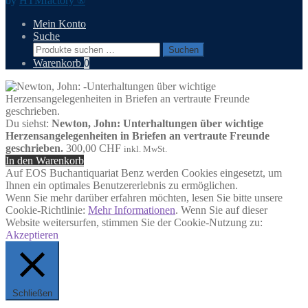
by
HTMfactory ®
Mein Konto
Suche
Suchen
Suchen
nach:
Warenkorb
0
Du siehst:
Newton, John: Unterhaltungen über wichtige
Herzensangelegenheiten in Briefen an vertraute Freunde
geschrieben.
300,00
CHF
inkl. MwSt.
In den Warenkorb
Auf EOS Buchantiquariat Benz werden Cookies eingesetzt, um
Ihnen ein optimales Benutzererlebnis zu ermöglichen.
Wenn Sie mehr darüber erfahren möchten, lesen Sie bitte unsere
Cookie-Richtlinie:
Mehr Informationen
. Wenn Sie auf dieser
Website weitersurfen, stimmen Sie der Cookie-Nutzung zu:
Akzeptieren
Schließen