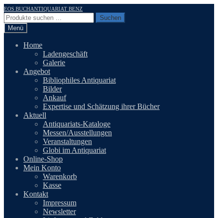
Zur
Zum
EOS BUCHANTIQUARIAT BENZ
Navigation
Inhalt
Suchen
Suchen
springen
springen
nach:
Menü
Home
Ladengeschäft
Galerie
Angebot
Bibliophiles Antiquariat
Bilder
Ankauf
Expertise und Schätzung ihrer Bücher
Aktuell
Antiquariats-Kataloge
Messen/Ausstellungen
Veranstaltungen
Globi im Antiquariat
Online-Shop
Mein Konto
Warenkorb
Kasse
Kontakt
Impressum
Newsletter