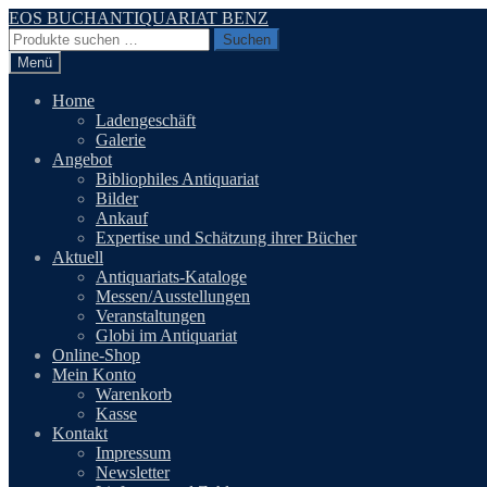
Zur
Zum
EOS BUCHANTIQUARIAT BENZ
Navigation
Inhalt
Suchen
Suchen
springen
springen
nach:
Menü
Home
Ladengeschäft
Galerie
Angebot
Bibliophiles Antiquariat
Bilder
Ankauf
Expertise und Schätzung ihrer Bücher
Aktuell
Antiquariats-Kataloge
Messen/Ausstellungen
Veranstaltungen
Globi im Antiquariat
Online-Shop
Mein Konto
Warenkorb
Kasse
Kontakt
Impressum
Newsletter