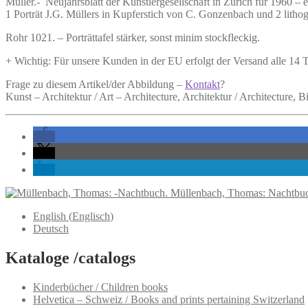
Müller.-
Neujahrsblatt der Künstlergesellschaft in Zürich für 1960 –
e
Menge
1 Porträt J.G. Müllers in Kupferstich von C. Gonzenbach und 2 litho
Rohr 1021. – Porträttafel stärker, sonst minim stockfleckig.
+ Wichtig: Für unsere Kunden in der EU erfolgt der Versand alle 14
Frage zu diesem Artikel/der Abbildung –
Kontakt
?
Kunst – Architektur / Art – Architecture, Architektur / Architecture,
Müllenbach, Thomas: Nachtbu
English
(
Englisch
)
Deutsch
Kataloge /catalogs
Kinderbücher / Children books
Helvetica – Schweiz / Books and prints pertaining Switzerland