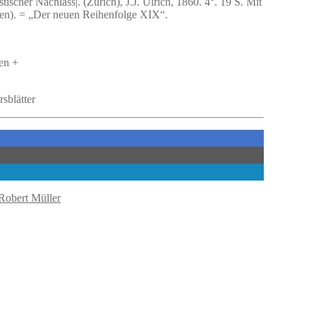
tischer Nachlass|. (Zürich), J.J. Ulrich, 1860. 4°. 19 S. Mit
ssen). = „Der neuen Reihenfolge XIX“.
en +
sblätter
Robert Müller