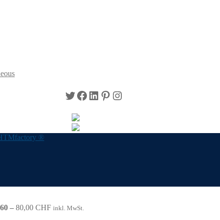
neous
Twitter
Facebook
LinkedIn
Pinterest
Instagram
HTMfactory ®
960 –
80,00
CHF
inkl. MwSt.