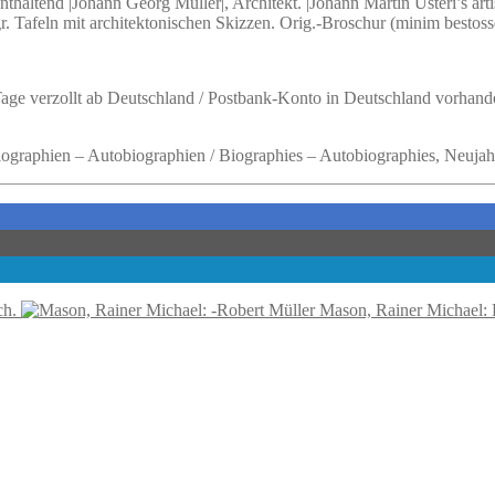
nthaltend |Johann Georg Müller|, Architekt. |Johann Martin Usteri’s artis
gr. Tafeln mit architektonischen Skizzen. Orig.-Broschur (minim besto
 Tage verzollt ab Deutschland / Postbank-Konto in Deutschland vorhand
 Biographien – Autobiographien / Biographies – Autobiographies, Neujahr
ch.
Mason, Rainer Michael: 