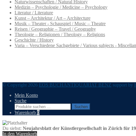
Naturwissenschaften / Natural History
Medizin – Psychologie / Medicine – Psychology
Literatur / Literature
Kunst – Architektur / Art – Architecture
Musik – Theater - Schauspiel / Music – Theatre
Reisen / Geographie – Travel / Geography
Theologie – Religionen / Theology – Religions
Geschichte / History
Varia – Verschiedene Sachgebiete / Various subjects - Miscella
© Copyright 2026
EOS BUCHANTIQUARIAT BENZ
support by
Mein Konto
Suche
Suchen
Suchen
nach:
Warenkorb
0
Du siehst:
Neujahrsblatt der Künstlergesellschaft in Zürich für 1
In den Warenkorb