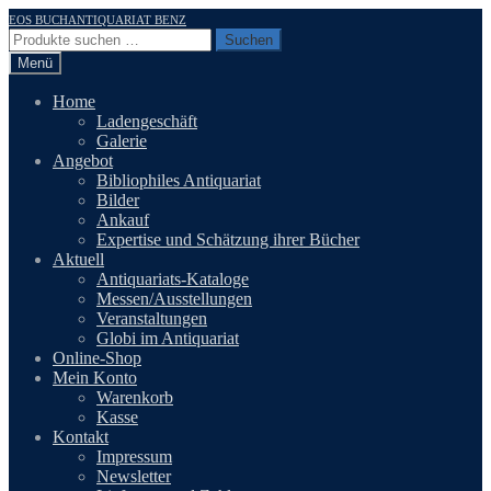
Zur
Zum
EOS BUCHANTIQUARIAT BENZ
Navigation
Inhalt
Suchen
Suchen
springen
springen
nach:
Menü
Home
Ladengeschäft
Galerie
Angebot
Bibliophiles Antiquariat
Bilder
Ankauf
Expertise und Schätzung ihrer Bücher
Aktuell
Antiquariats-Kataloge
Messen/Ausstellungen
Veranstaltungen
Globi im Antiquariat
Online-Shop
Mein Konto
Warenkorb
Kasse
Kontakt
Impressum
Newsletter