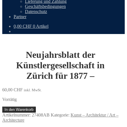
Lieferung und Zahlung
Geschäftsbedingungen
Datenschutz
Partner
0,00
CHF
0 Artikel
Neujahrsblatt der
Künstlergesellschaft in
Zürich für 1877 –
60,00
CHF
inkl. MwSt.
Vorrätig
Neujahrsblatt
In den Warenkorb
der
Artikelnummer:
27408AB
Kategorie:
Kunst – Architektur / Art –
Künstlergesellschaft
Architecture
in