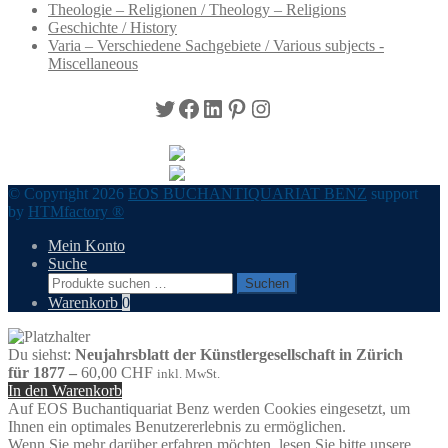
Theologie – Religionen / Theology – Religions
Geschichte / History
Varia – Verschiedene Sachgebiete / Various subjects -
Miscellaneous
Twitter
Facebook
LinkedIn
Pinterest
Instagram
© Copyright 2026
EOS BUCHANTIQUARIAT BENZ
support
by
HTMfactory ®
Mein Konto
Suche
Suchen
Suchen
nach:
Warenkorb
0
Du siehst:
Neujahrsblatt der Künstlergesellschaft in Zürich
für 1877 –
60,00
CHF
inkl. MwSt.
In den Warenkorb
Auf EOS Buchantiquariat Benz werden Cookies eingesetzt, um
Ihnen ein optimales Benutzererlebnis zu ermöglichen.
Wenn Sie mehr darüber erfahren möchten, lesen Sie bitte unsere