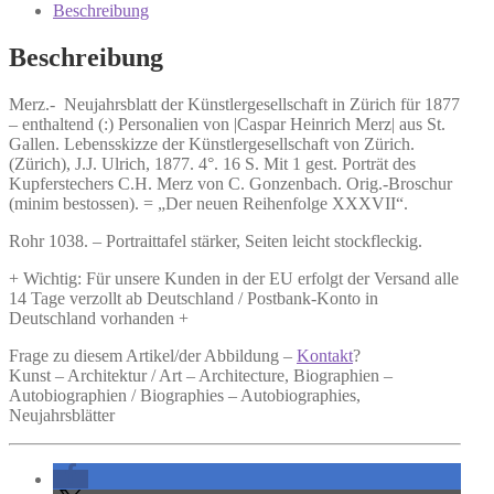
Zürich
Beschreibung
für
1877
Beschreibung
-
Menge
Merz.-
Neujahrsblatt der Künstlergesellschaft in Zürich für 1877
–
enthaltend (:) Personalien von |Caspar Heinrich Merz| aus St.
Gallen. Lebensskizze der Künstlergesellschaft von Zürich.
(Zürich), J.J. Ulrich, 1877. 4°. 16 S. Mit 1 gest. Porträt des
Kupferstechers C.H. Merz von C. Gonzenbach. Orig.-Broschur
(minim bestossen). = „Der neuen Reihenfolge XXXVII“.
Rohr 1038. – Portraittafel stärker, Seiten leicht stockfleckig.
+ Wichtig: Für unsere Kunden in der EU erfolgt der Versand alle
14 Tage verzollt ab Deutschland / Postbank-Konto in
Deutschland vorhanden +
Frage zu diesem Artikel/der Abbildung –
Kontakt
?
Kunst – Architektur / Art – Architecture, Biographien –
Autobiographien / Biographies – Autobiographies,
Neujahrsblätter