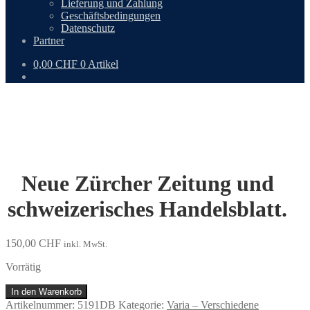
Lieferung und Zahlung
Geschäftsbedingungen
Datenschutz
Partner
0,00
CHF
0 Artikel
Neue Zürcher Zeitung und
schweizerisches Handelsblatt.
150,00
CHF
inkl. MwSt.
Vorrätig
Neue
In den Warenkorb
Zürcher
Artikelnummer:
5191DB
Kategorie:
Varia – Verschiedene