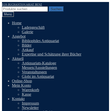
Zur
Zum
EOS BUCHANTIQUARIAT BENZ
Navigation
Inhalt
Suchen
Suchen
springen
springen
nach:
Menü
Home
Ladengeschäft
Galerie
Angebot
Bibliophiles Antiquariat
Bilder
Ankauf
Expertise und Schätzung ihrer Bücher
Aktuell
Antiquariats-Kataloge
Messen/Ausstellungen
Veranstaltungen
Globi im Antiquariat
Online-Shop
Mein Konto
Warenkorb
Kasse
Kontakt
Impressum
Newsletter