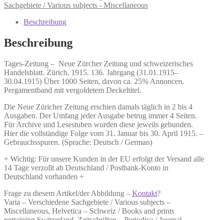
Zeitung
Sachgebiete / Various subjects - Miscellaneous
und
schweizerisches
Beschreibung
Handelsblatt.
Menge
Beschreibung
Tages-Zeitung –
Neue Zürcher Zeitung und schweizerisches
Handelsblatt.
Zürich, 1915. 136. Jahrgang (31.01.1915–
30.04.1915) Über 1000 Seiten, davon ca. 25% Annoncen.
Pergamentband mit vergoldetem Deckeltitel.
Die Neue Züricher Zeitung erschien damals täglich in 2 bis 4
Ausgaben. Der Umfang jeder Ausgabe betrug immer 4 Seiten.
Für Archive und Lesestuben wurden diese jeweils gebunden.
Hier die vollständige Folge vom 31. Januar bis 30. April 1915. –
Gebrauchsspuren. (Sprache: Deutsch / German)
+ Wichtig: Für unsere Kunden in der EU erfolgt der Versand alle
14 Tage verzollt ab Deutschland / Postbank-Konto in
Deutschland vorhanden +
Frage zu diesem Artikel/der Abbildung –
Kontakt
?
Varia – Verschiedene Sachgebiete / Various subjects –
Miscellaneous, Helvetica – Schweiz / Books and prints
pertaining Switzerland, Zeitschriften – Periodica / Journal –