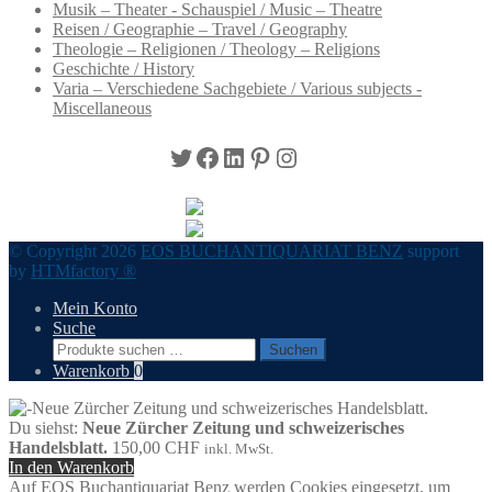
Musik – Theater - Schauspiel / Music – Theatre
Reisen / Geographie – Travel / Geography
Theologie – Religionen / Theology – Religions
Geschichte / History
Varia – Verschiedene Sachgebiete / Various subjects -
Miscellaneous
Twitter
Facebook
LinkedIn
Pinterest
Instagram
© Copyright 2026
EOS BUCHANTIQUARIAT BENZ
support
by
HTMfactory ®
Mein Konto
Suche
Suchen
Suchen
nach:
Warenkorb
0
Du siehst:
Neue Zürcher Zeitung und schweizerisches
Handelsblatt.
150,00
CHF
inkl. MwSt.
In den Warenkorb
Auf EOS Buchantiquariat Benz werden Cookies eingesetzt, um