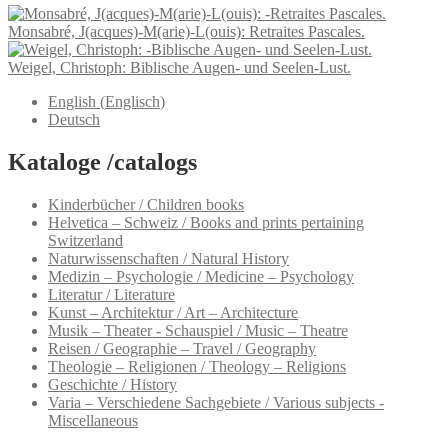
Monsabré, J(acques)-M(arie)-L(ouis): Retraites Pascales.
Weigel, Christoph: Biblische Augen- und Seelen-Lust.
English
(
Englisch
)
Deutsch
Kataloge /catalogs
Kinderbücher / Children books
Helvetica – Schweiz / Books and prints pertaining
Switzerland
Naturwissenschaften / Natural History
Medizin – Psychologie / Medicine – Psychology
Literatur / Literature
Kunst – Architektur / Art – Architecture
Musik – Theater - Schauspiel / Music – Theatre
Reisen / Geographie – Travel / Geography
Theologie – Religionen / Theology – Religions
Geschichte / History
Varia – Verschiedene Sachgebiete / Various subjects -
Miscellaneous