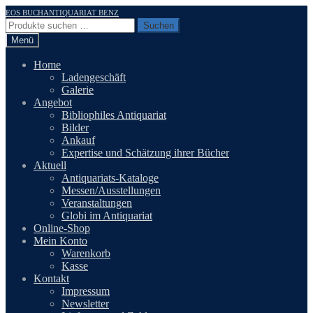
Zur
Zum
EOS BUCHANTIQUARIAT BENZ
Navigation
Inhalt
Suchen
Suchen
springen
springen
nach:
Menü
Home
Ladengeschäft
Galerie
Angebot
Bibliophiles Antiquariat
Bilder
Ankauf
Expertise und Schätzung ihrer Bücher
Aktuell
Antiquariats-Kataloge
Messen/Ausstellungen
Veranstaltungen
Globi im Antiquariat
Online-Shop
Mein Konto
Warenkorb
Kasse
Kontakt
Impressum
Newsletter