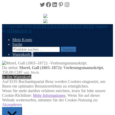
Twitter
Facebook
LinkedIn
Pinterest
Instagram
© Copyright 2026
EOS BUCHANTIQUARIAT BENZ
support
by
HTMfactory ®
Mein Konto
Suche
Suchen
Suchen
nach:
Warenkorb
0
Du siehst:
Morel, Gall (1803–1872): Vorlesungsmanuskript.
350,00
CHF
inkl. MwSt.
In den Warenkorb
Auf EOS Buchantiquariat Benz werden Cookies eingesetzt, um
Ihnen ein optimales Benutzererlebnis zu ermöglichen.
Wenn Sie mehr darüber erfahren möchten, lesen Sie bitte unsere
Cookie-Richtlinie:
Mehr Informationen
. Wenn Sie auf dieser
Website weitersurfen, stimmen Sie der Cookie-Nutzung zu:
Akzeptieren