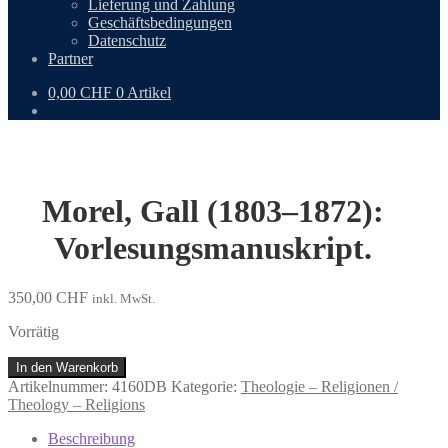
Lieferung und Zahlung
Geschäftsbedingungen
Datenschutz
Partner
0,00
CHF
0 Artikel
Morel, Gall (1803–1872):
Vorlesungsmanuskript.
350,00
CHF
inkl. MwSt.
Vorrätig
Morel,
In den Warenkorb
Gall
Artikelnummer:
4160DB
Kategorie:
Theologie – Religionen /
(1803–
Theology – Religions
1872):
Vorlesungsmanuskript.
Beschreibung