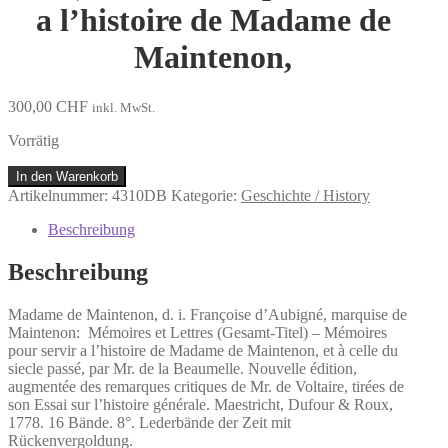
a l’histoire de Madame de
Maintenon,
300,00
CHF
inkl. MwSt.
Vorrätig
Madame
In den Warenkorb
de
Artikelnummer:
4310DB
Kategorie:
Geschichte / History
Maintenon,
d.
Beschreibung
i.
Françoise
Beschreibung
d’Aubigné,
marquise
Madame de Maintenon, d. i. Françoise d’Aubigné, marquise de
de
Maintenon:
Mémoires et Lettres (Gesamt-Titel) – Mémoires
Maintenon:
pour servir a l’histoire de Madame de Maintenon,
et à celle du
Mémoires
siecle passé, par Mr. de la Beaumelle. Nouvelle édition,
et
augmentée des remarques critiques de Mr. de Voltaire, tirées de
Lettres
son Essai sur l’histoire générale. Maestricht, Dufour & Roux,
(Gesamt-
1778. 16 Bände. 8°. Lederbände der Zeit mit
Titel)
Rückenvergoldung.
–