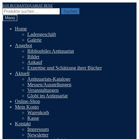
Zur
Zum
EOS BUCHANTIQUARIAT BENZ
Navigation
Inhalt
Suchen
Suchen
springen
springen
nach:
Menü
Home
Ladengeschäft
Galerie
Angebot
Bibliophiles Antiquariat
Bilder
Ankauf
Expertise und Schätzung ihrer Bücher
Aktuell
Antiquariats-Kataloge
Messen/Ausstellungen
Veranstaltungen
Globi im Antiquariat
Online-Shop
Mein Konto
Warenkorb
Kasse
Kontakt
Impressum
Newsletter