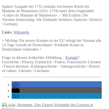
Mémoires
Spätere Ausgabe der 1752 erstmals erschienen Briefe der
pour
Madame de Maintenon (1635–1719) unter dem Originaltitel
servir
«Lettres de Madame de Maintenon». – Mit Exlibris. Die
a
Vorsätze leimschattig. Die Einbände berieben. (Sprache: Deutsch
l'histoire
/ German)
de
Madame
Links:
Wikipedia
de
Maintenon,
+ Wichtig: Für unsere Kunden in der EU erfolgt der Versand alle
Menge
14 Tage verzollt ab Deutschland / Postbank-Konto in
Deutschland vorhanden +
Frage zu diesem Artikel/der Abbildung –
Kontakt
?
Geschichte / History, Frankreich / France, Französische Literatur
/ French literature, Kulturgeschichte – Sittengeschichte / History
of culture, Literatur / Literature