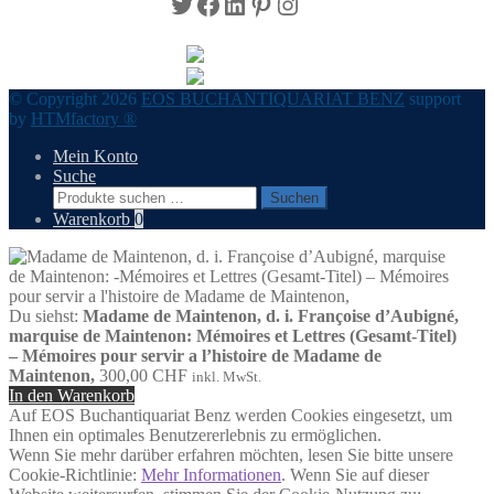
Twitter
Facebook
LinkedIn
Pinterest
Instagram
© Copyright 2026
EOS BUCHANTIQUARIAT BENZ
support
by
HTMfactory ®
Mein Konto
Suche
Suchen
Suchen
nach:
Warenkorb
0
Du siehst:
Madame de Maintenon, d. i. Françoise d’Aubigné,
marquise de Maintenon: Mémoires et Lettres (Gesamt-Titel)
– Mémoires pour servir a l’histoire de Madame de
Maintenon,
300,00
CHF
inkl. MwSt.
In den Warenkorb
Auf EOS Buchantiquariat Benz werden Cookies eingesetzt, um
Ihnen ein optimales Benutzererlebnis zu ermöglichen.
Wenn Sie mehr darüber erfahren möchten, lesen Sie bitte unsere
Cookie-Richtlinie:
Mehr Informationen
. Wenn Sie auf dieser