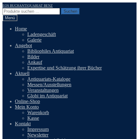
Zur
Zum
EOS BUCHANTIQUARIAT BENZ
Navigation
Inhalt
Suchen
Suchen
springen
springen
nach:
Menü
Home
Ladengeschäft
Galerie
Angebot
Bibliophiles Antiquariat
Bilder
Ankauf
Expertise und Schätzung ihrer Bücher
Aktuell
Antiquariats-Kataloge
Messen/Ausstellungen
Veranstaltungen
Globi im Antiquariat
Online-Shop
Mein Konto
Warenkorb
Kasse
Kontakt
Impressum
Newsletter