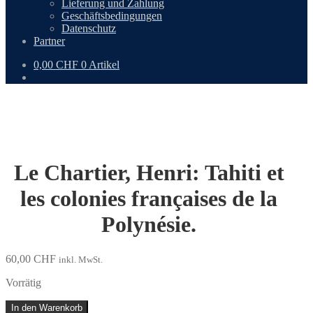
Lieferung und Zahlung
Geschäftsbedingungen
Datenschutz
Partner
0,00
CHF
0 Artikel
Le Chartier, Henri: Tahiti et
les colonies françaises de la
Polynésie.
60,00
CHF
inkl. MwSt.
Vorrätig
Le
In den Warenkorb