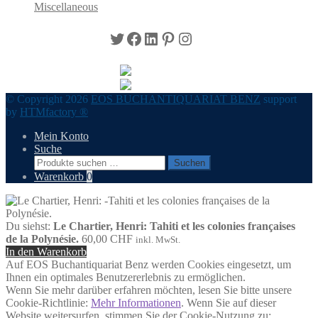
Miscellaneous
Twitter
Facebook
LinkedIn
Pinterest
Instagram
© Copyright 2026
EOS BUCHANTIQUARIAT BENZ
support
by
HTMfactory ®
Mein Konto
Suche
Suchen
Suchen
nach:
Warenkorb
0
Du siehst:
Le Chartier, Henri: Tahiti et les colonies françaises
de la Polynésie.
60,00
CHF
inkl. MwSt.
In den Warenkorb
Auf EOS Buchantiquariat Benz werden Cookies eingesetzt, um
Ihnen ein optimales Benutzererlebnis zu ermöglichen.
Wenn Sie mehr darüber erfahren möchten, lesen Sie bitte unsere
Cookie-Richtlinie:
Mehr Informationen
. Wenn Sie auf dieser
Website weitersurfen, stimmen Sie der Cookie-Nutzung zu: