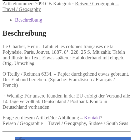
Chartier,
Artikelnummer:
7091CB
Kategorie:
Reisen / Geographie –
Henri:
Travel / Geography
Tahiti
et
Beschreibung
les
colonies
Beschreibung
françaises
de
Le Chartier, Henri:
Tahiti et les colonies françaises de la
la
Polynésie.
Paris, Jouvet, 1887. 8°. 228, 25 S. Mit zahlr. Tafeln
Polynésie.
und Illustr. im Text. Etwas späterer Halblederband mit eingeb.
Menge
Orig.-Umschlag.
O’Reilly / Reitman 6334. – Papier durchgehend etwas gebräunt.
Der Einband berieben. (Sprache: Französisch / Français /
French)
+ Wichtig: Für unsere Kunden in der EU erfolgt der Versand alle
14 Tage verzollt ab Deutschland / Postbank-Konto in
Deutschland vorhanden +
Frage zu diesem Artikel/der Abbildung –
Kontakt
?
Reisen / Geographie – Travel / Geography, Südsee / South Seas