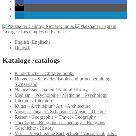
Lannoy, Richard: India.
Legrain,
Georges: Les temples de Karnak.
English
(
Englisch
)
Deutsch
Kataloge /catalogs
Kinderbücher / Children books
Helvetica – Schweiz / Books and prints pertaining
Switzerland
Naturwissenschaften / Natural History
Medizin – Psychologie / Medicine – Psychology
Literatur / Literature
Kunst – Architektur / Art – Architecture
Musik – Theater - Schauspiel / Music – Theatre
Reisen / Geographie – Travel / Geography
Theologie – Religionen / Theology – Religions
Geschichte / History
Varia – Verschiedene Sachgebiete / Various subjects -