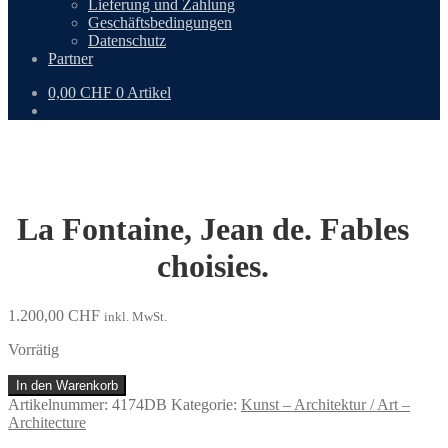
Lieferung und Zahlung
Geschäftsbedingungen
Datenschutz
Partner
0,00
CHF
0 Artikel
La Fontaine, Jean de. Fables
choisies.
1.200,00
CHF
inkl. MwSt.
Vorrätig
La
In den Warenkorb
Fontaine,
Artikelnummer:
4174DB
Kategorie:
Kunst – Architektur / Art –
Jean
Architecture
de.