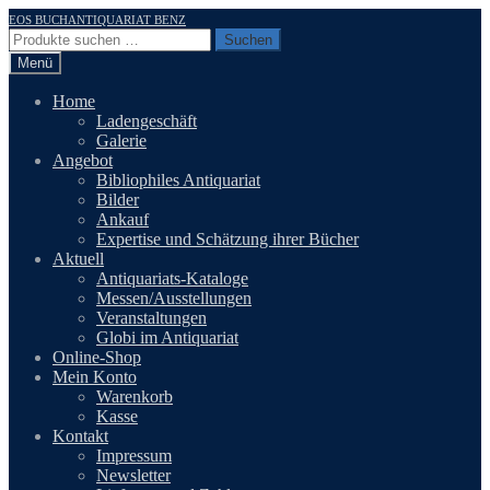
Zur
Zum
EOS BUCHANTIQUARIAT BENZ
Navigation
Inhalt
Suchen
Suchen
springen
springen
nach:
Menü
Home
Ladengeschäft
Galerie
Angebot
Bibliophiles Antiquariat
Bilder
Ankauf
Expertise und Schätzung ihrer Bücher
Aktuell
Antiquariats-Kataloge
Messen/Ausstellungen
Veranstaltungen
Globi im Antiquariat
Online-Shop
Mein Konto
Warenkorb
Kasse
Kontakt
Impressum
Newsletter