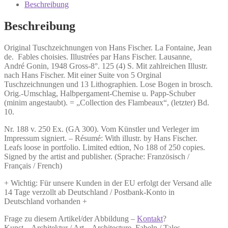
Fables
Beschreibung
choisies.
Menge
Beschreibung
Original Tuschzeichnungen von Hans Fischer.
La Fontaine, Jean
de.
Fables choisies.
Illustrées par Hans Fischer. Lausanne,
André Gonin, 1948 Gross-8°. 125 (4) S. Mit zahlreichen Illustr.
nach Hans Fischer. Mit einer Suite von 5 Orginal
Tuschzeichnungen und 13 Lithographien. Lose Bogen in brosch.
Orig.-Umschlag, Halbpergament-Chemise u. Papp-Schuber
(minim angestaubt). = „Collection des Flambeaux“, (letzter) Bd.
10.
Nr. 188 v. 250 Ex. (GA 300). Vom Künstler und Verleger im
Impressum signiert. – Résumé: With illustr. by Hans Fischer.
Leafs loose in portfolio. Limited edtion, No 188 of 250 copies.
Signed by the artist and publisher. (Sprache: Französisch /
Français / French)
+ Wichtig: Für unsere Kunden in der EU erfolgt der Versand alle
14 Tage verzollt ab Deutschland / Postbank-Konto in
Deutschland vorhanden +
Frage zu diesem Artikel/der Abbildung –
Kontakt
?
Kunst – Architektur / Art – Architecture, Fabeln / Tales,