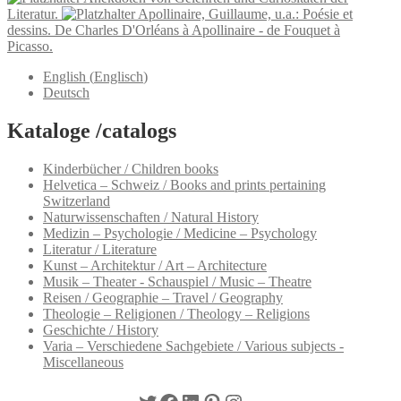
Literatur.
Apollinaire, Guillaume, u.a.: Poésie et
dessins. De Charles D'Orléans à Apollinaire - de Fouquet à
Picasso.
English
(
Englisch
)
Deutsch
Kataloge /catalogs
Kinderbücher / Children books
Helvetica – Schweiz / Books and prints pertaining
Switzerland
Naturwissenschaften / Natural History
Medizin – Psychologie / Medicine – Psychology
Literatur / Literature
Kunst – Architektur / Art – Architecture
Musik – Theater - Schauspiel / Music – Theatre
Reisen / Geographie – Travel / Geography
Theologie – Religionen / Theology – Religions
Geschichte / History
Varia – Verschiedene Sachgebiete / Various subjects -
Miscellaneous