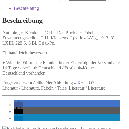
Das
Buch
Beschreibung
der
Fabeln.
Beschreibung
Zusammengestellt
v.
Anthologie.
Kleukens, C.H.:
Das Buch der Fabeln.
C.H.
Zusammengestellt v. C.H. Kleukens.
Lpz, Insel-Vlg, 1913. 8°.
Kleukens.
LXIII, 228 S, 6 Bl. Orig.-Pp.
Menge
Einband leicht bestossen.
+ Wichtig: Für unsere Kunden in der EU erfolgt der Versand alle
14 Tage verzollt ab Deutschland / Postbank-Konto in
Deutschland vorhanden +
Frage zu diesem Artikel/der Abbildung –
Kontakt
?
Literatur / Literature, Fabeln / Tales, Literatur / Literature
Anekdoten von Gelehrten und Curiositäten der