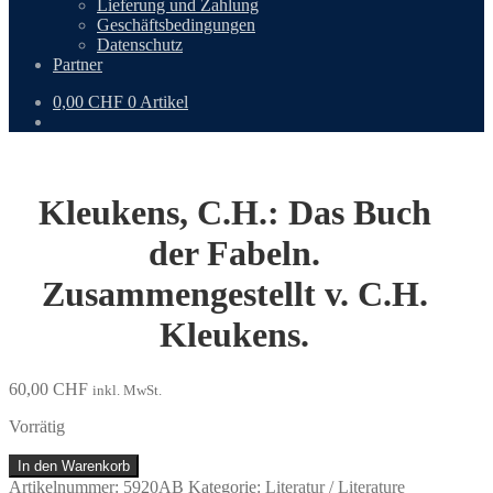
Lieferung und Zahlung
Geschäftsbedingungen
Datenschutz
Partner
0,00
CHF
0 Artikel
Kleukens, C.H.: Das Buch
der Fabeln.
Zusammengestellt v. C.H.
Kleukens.
60,00
CHF
inkl. MwSt.
Vorrätig
Kleukens,
In den Warenkorb
C.H.:
Artikelnummer:
5920AB
Kategorie:
Literatur / Literature