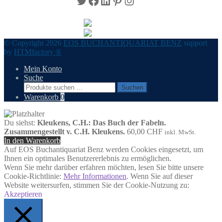
Twitter
Facebook
LinkedIn
Pinterest
Instagram
© Copyright 2026
EOS BUCHANTIQUARIAT BENZ
support
by
HTMfactory ®
Mein Konto
Suche
Suchen
Suchen
nach:
Warenkorb
0
Du siehst:
Kleukens, C.H.: Das Buch der Fabeln.
Zusammengestellt v. C.H. Kleukens.
60,00
CHF
inkl. MwSt.
In den Warenkorb
Auf EOS Buchantiquariat Benz werden Cookies eingesetzt, um
Ihnen ein optimales Benutzererlebnis zu ermöglichen.
Wenn Sie mehr darüber erfahren möchten, lesen Sie bitte unsere
Cookie-Richtlinie:
Mehr Informationen
. Wenn Sie auf dieser
Website weitersurfen, stimmen Sie der Cookie-Nutzung zu:
Akzeptieren