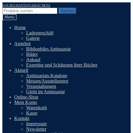
Zur
Zum
EOS BUCHANTIQUARIAT BENZ
Navigation
Inhalt
Suchen
Suchen
springen
springen
nach:
Menü
Home
Ladengeschäft
Galerie
Angebot
Bibliophiles Antiquariat
Bilder
Ankauf
Expertise und Schätzung ihrer Bücher
Aktuell
Antiquariats-Kataloge
Messen/Ausstellungen
Veranstaltungen
Globi im Antiquariat
Online-Shop
Mein Konto
Warenkorb
Kasse
Kontakt
Impressum
Newsletter