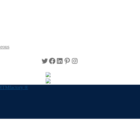
neous
Twitter
Facebook
LinkedIn
Pinterest
Instagram
HTMfactory ®