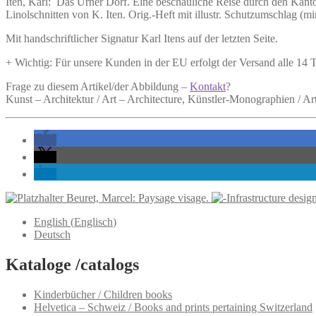
Iten, Karl:
Das Urner Dorf.
Eine beschauliche Reise durch den Kanton
Linolschnitten von K. Iten. Orig.-Heft mit illustr. Schutzumschlag (m
Mit handschriftlicher Signatur Karl Itens auf der letzten Seite.
+ Wichtig: Für unsere Kunden in der EU erfolgt der Versand alle 14
Frage zu diesem Artikel/der Abbildung –
Kontakt
?
Kunst – Architektur / Art – Architecture, Künstler-Monographien / A
Beuret, Marcel: Paysage visage.
English
(
Englisch
)
Deutsch
Kataloge /catalogs
Kinderbücher / Children books
Helvetica – Schweiz / Books and prints pertaining Switzerland