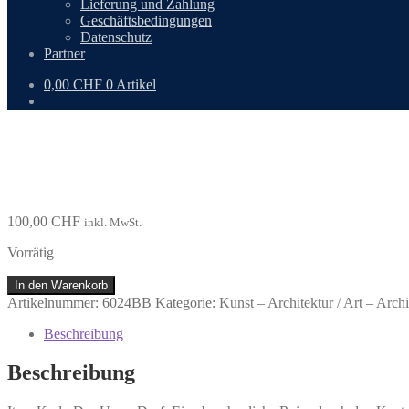
Lieferung und Zahlung
Geschäftsbedingungen
Datenschutz
Partner
0,00
CHF
0 Artikel
100,00
CHF
inkl. MwSt.
Vorrätig
Iten,
In den Warenkorb
Karl:
Artikelnummer:
6024BB
Kategorie:
Kunst – Architektur / Art – Archi
Das
Urner
Beschreibung
Dorf.
Menge
Beschreibung