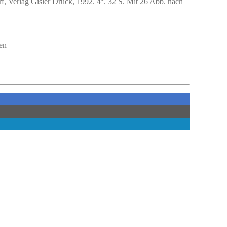
f, Verlag Gisler Druck, 1992. 4°. 32 S. Mit 26 Abb. nach
en +