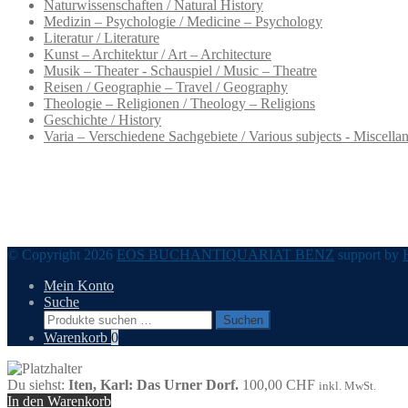
Naturwissenschaften / Natural History
Medizin – Psychologie / Medicine – Psychology
Literatur / Literature
Kunst – Architektur / Art – Architecture
Musik – Theater - Schauspiel / Music – Theatre
Reisen / Geographie – Travel / Geography
Theologie – Religionen / Theology – Religions
Geschichte / History
Varia – Verschiedene Sachgebiete / Various subjects - Miscella
© Copyright 2026
EOS BUCHANTIQUARIAT BENZ
support by
Mein Konto
Suche
Suchen
Suchen
nach:
Warenkorb
0
Du siehst:
Iten, Karl: Das Urner Dorf.
100,00
CHF
inkl. MwSt.
In den Warenkorb