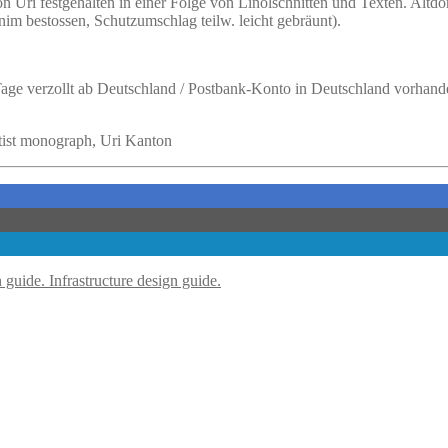
 Uri festgehalten in einer Folge von Linolschnitten und Texten. Altdor
inim bestossen, Schutzumschlag teilw. leicht gebräunt).
 Tage verzollt ab Deutschland / Postbank-Konto in Deutschland vorhand
rtist monograph, Uri Kanton
Infrastructure design guide.