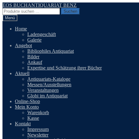
Zur
Zum
EOS BUCHANTIQUARIAT BENZ
Navigation
Inhalt
Suchen
Suchen
springen
springen
nach:
Menü
Home
Ladengeschäft
Galerie
Angebot
Bibliophiles Antiquariat
Bilder
Ankauf
Expertise und Schätzung ihrer Bücher
Aktuell
Antiquariats-Kataloge
Messen/Ausstellungen
Veranstaltungen
Globi im Antiquariat
Online-Shop
Mein Konto
Warenkorb
Kasse
Kontakt
Impressum
Newsletter