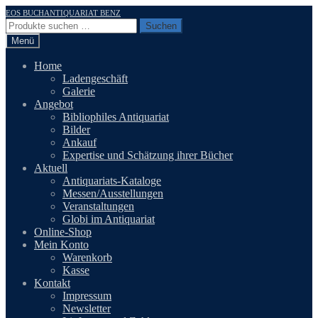
Zur
Zum
EOS BUCHANTIQUARIAT BENZ
Navigation
Inhalt
Suchen
Suchen
springen
springen
nach:
Menü
Home
Ladengeschäft
Galerie
Angebot
Bibliophiles Antiquariat
Bilder
Ankauf
Expertise und Schätzung ihrer Bücher
Aktuell
Antiquariats-Kataloge
Messen/Ausstellungen
Veranstaltungen
Globi im Antiquariat
Online-Shop
Mein Konto
Warenkorb
Kasse
Kontakt
Impressum
Newsletter