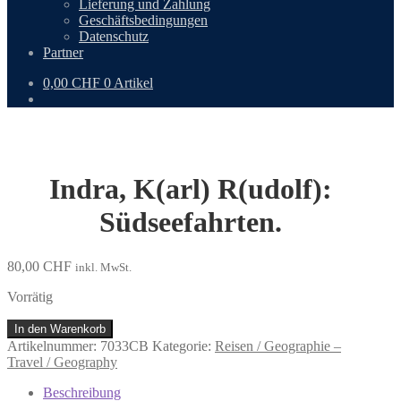
Lieferung und Zahlung
Geschäftsbedingungen
Datenschutz
Partner
0,00
CHF
0 Artikel
Indra, K(arl) R(udolf):
Südseefahrten.
80,00
CHF
inkl. MwSt.
Vorrätig
Indra,
In den Warenkorb
K(arl)
Artikelnummer:
7033CB
Kategorie:
Reisen / Geographie –
R(udolf):
Travel / Geography
Südseefahrten.
Menge
Beschreibung