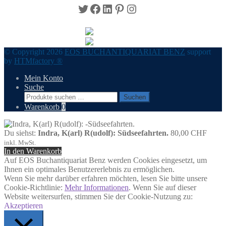
Twitter
Facebook
LinkedIn
Pinterest
Instagram
© Copyright 2026
EOS BUCHANTIQUARIAT BENZ
support
by
HTMfactory ®
Mein Konto
Suche
Suchen
Suchen
nach:
Warenkorb
0
Du siehst:
Indra, K(arl) R(udolf): Südseefahrten.
80,00
CHF
inkl. MwSt.
In den Warenkorb
Auf EOS Buchantiquariat Benz werden Cookies eingesetzt, um
Ihnen ein optimales Benutzererlebnis zu ermöglichen.
Wenn Sie mehr darüber erfahren möchten, lesen Sie bitte unsere
Cookie-Richtlinie:
Mehr Informationen
. Wenn Sie auf dieser
Website weitersurfen, stimmen Sie der Cookie-Nutzung zu:
Akzeptieren