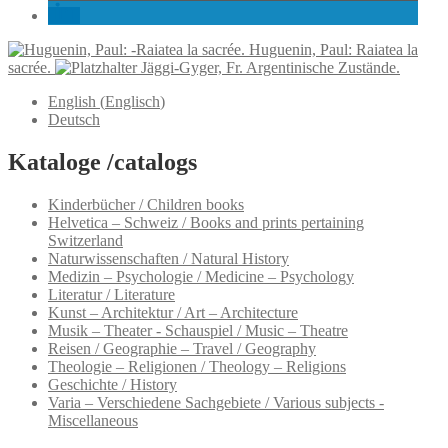
Huguenin, Paul: Raiatea la
sacrée.
Jäggi-Gyger, Fr. Argentinische Zustände.
English
(
Englisch
)
Deutsch
Kataloge /catalogs
Kinderbücher / Children books
Helvetica – Schweiz / Books and prints pertaining
Switzerland
Naturwissenschaften / Natural History
Medizin – Psychologie / Medicine – Psychology
Literatur / Literature
Kunst – Architektur / Art – Architecture
Musik – Theater - Schauspiel / Music – Theatre
Reisen / Geographie – Travel / Geography
Theologie – Religionen / Theology – Religions
Geschichte / History
Varia – Verschiedene Sachgebiete / Various subjects -
Miscellaneous