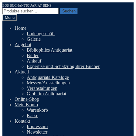
Zur
Zum
EOS BUCHANTIQUARIAT BENZ
Navigation
Inhalt
Suchen
Suchen
springen
springen
nach:
Menü
Home
Ladengeschäft
Galerie
Angebot
Bibliophiles Antiquariat
Bilder
Ankauf
Expertise und Schätzung ihrer Bücher
Aktuell
Antiquariats-Kataloge
Messen/Ausstellungen
Veranstaltungen
Globi im Antiquariat
Online-Shop
Mein Konto
Warenkorb
Kasse
Kontakt
Impressum
Newsletter