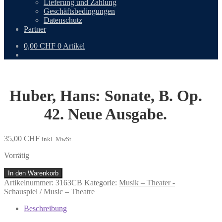
Lieferung und Zahlung
Geschäftsbedingungen
Datenschutz
Partner
0,00
CHF
0 Artikel
Huber, Hans: Sonate, B. Op.
42. Neue Ausgabe.
35,00
CHF
inkl. MwSt.
Vorrätig
Huber,
In den Warenkorb
Hans:
Artikelnummer:
3163CB
Kategorie:
Musik – Theater -
Sonate,
Schauspiel / Music – Theatre
B.
Op.
Beschreibung
42.