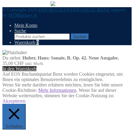
© Copyright 2026
EOS BUCHANTIQUARIAT BENZ
support
by
HTMfactory ®
Mein Konto
Suche
Suchen
Suchen
nach:
Warenkorb
0
Du siehst:
Huber, Hans: Sonate, B. Op. 42. Neue Ausgabe.
35,00
CHF
inkl. MwSt.
In den Warenkorb
Auf EOS Buchantiquariat Benz werden Cookies eingesetzt, um
Ihnen ein optimales Benutzererlebnis zu ermöglichen.
Wenn Sie mehr darüber erfahren möchten, lesen Sie bitte unsere
Cookie-Richtlinie:
Mehr Informationen
. Wenn Sie auf dieser
Website weitersurfen, stimmen Sie der Cookie-Nutzung zu:
Akzeptieren
Schließen