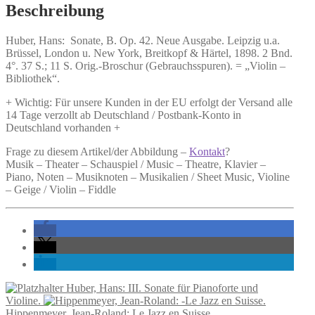
Neue
Beschreibung
Ausgabe.
Menge
Huber, Hans:
Sonate, B. Op. 42. Neue Ausgabe.
Leipzig u.a.
Brüssel, London u. New York, Breitkopf & Härtel, 1898. 2 Bnd.
4°. 37 S.; 11 S. Orig.-Broschur (Gebrauchsspuren). = „Violin –
Bibliothek“.
+ Wichtig: Für unsere Kunden in der EU erfolgt der Versand alle
14 Tage verzollt ab Deutschland / Postbank-Konto in
Deutschland vorhanden +
Frage zu diesem Artikel/der Abbildung –
Kontakt
?
Musik – Theater – Schauspiel / Music – Theatre, Klavier –
Piano, Noten – Musiknoten – Musikalien / Sheet Music, Violine
– Geige / Violin – Fiddle
Huber, Hans: III. Sonate für Pianoforte und
Violine.
Hippenmeyer, Jean-Roland: Le Jazz en Suisse.